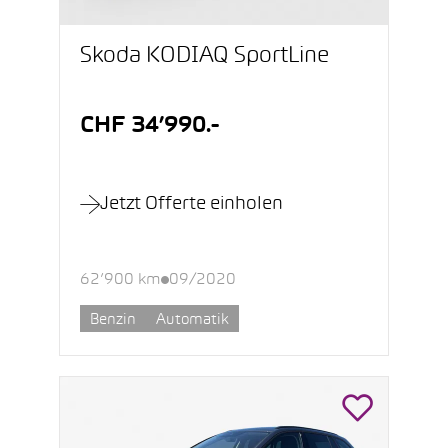
Škoda KODIAQ SportLine
CHF 34’990.-
Jetzt Offerte einholen
62’900 km
09/2020
Benzin
Automatik