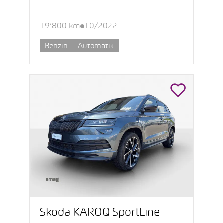
19’800 km
10/2022
Benzin
Automatik
Škoda KAROQ SportLine