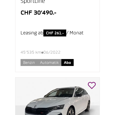
SportLine
CHF 30’490.-
Leasing ab
/ Monat
CHF 261.-
45’535 km
06/2022
Benzin
Automatik
Abo