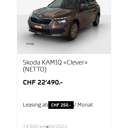
Škoda KAMIQ «Clever»
(NETTO)
CHF 22’490.-
Leasing ab
/ Monat
CHF 250.-
74’000 km
04/2021