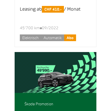
Leasing ab
/ Monat
CHF 410.-
45’700 km
09/2022
Elektrisch
Automatik
Abo
Škoda Promotion