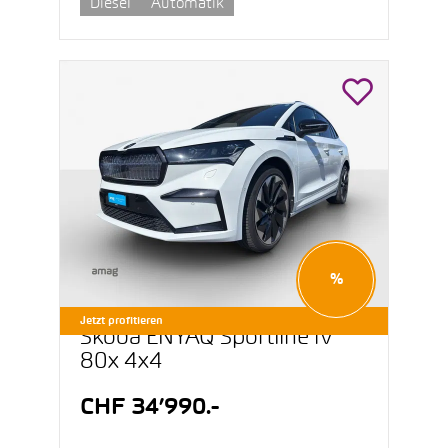
Diesel
Automatik
%
Jetzt profitieren
Škoda ENYAQ Sportline iV
80x 4x4
CHF 34’990.-