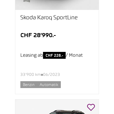
Škoda Karoq SportLine
CHF 28’990.-
Leasing ab
/ Monat
CHF 228.-
33’900 km
06/2023
Benzin
Automatik