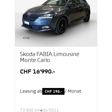
Škoda FABIA Limousine
Monte Carlo
CHF 16’990.-
Leasing ab
/ Monat
CHF 196.-
73’500 km
06/2021