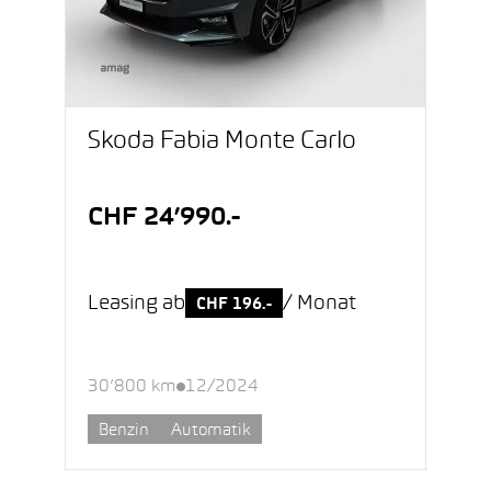
Škoda Fabia Monte Carlo
CHF 24’990.-
Leasing ab
/ Monat
CHF 196.-
30’800 km
12/2024
Benzin
Automatik