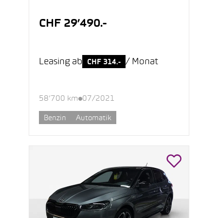
CHF 29’490.-
Leasing ab
/ Monat
CHF 314.-
58’700 km
07/2021
Benzin
Automatik