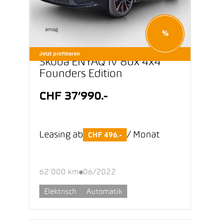
%
Jetzt profitieren
Škoda ENYAQ iV 80x 4x4
Founders Edition
CHF 37’990.-
Leasing ab
/ Monat
CHF 496.-
62’000 km
06/2022
Elektrisch
Automatik