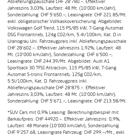
Ablieferungspauschale CHF 28’780.–. Effektiver
Jahreszins 3,03%, Laufzeit: 48 Mt. (10’000 km/Jahr),
Sonderzahlung: CHF 5’650.–, Leasingrate: CHF 221.85/Mt.
exkl. obligatorischer Vollkaskoversicherung. Abgebildet:
Volkswagen Golf Trend, 115 PS/85 kW, 7-Gang Automat
DSG Frontantrieb, 124g CO2/km, 5.4l/100km, Kat. D in
Uranograu Uni. Fahrzeugpreis inkl. Ablieferungspauschale
CHF 28’602.–. Effektiver Jahreszins 1,92%, Laufzeit: 48
Mt. (10’000 km/Jahr), Sonderzahlung: CHF 6’500.–,
Leasingrate: CHF 244.39/Mt. Abgebildet: Audi A1
Sportback 30 TFSI Attraction, 115 PS/85 kW, 7-Gang
Automat S-tronic Frontantrieb, 125g CO2/km,
5.5l/100km, Kat. D. Fahrzeugpreis inkl.
Ablieferungspauschale CHF 28’875.–. Effektiver
Jahreszins 3,03%, Laufzeit: 48 Mt. (10'000 km/Jahr),
Sonderzahlung: CHF 5’671.–, Leasingrate: CHF 213.58/Mt.
*SUV Cars mit 0,9% Leasing: Berechnungsbeispiel mit
Barkaufpreis: CHF 44920.–. Effektiver Jahreszins: 0,9%,
Laufzeit: 48 Monate (10’000 km/Jahr), Sonderzahlung
CHF 9’257.68, Leasingrate Fahrzeug: CHF 299.–/Mt., exkl.