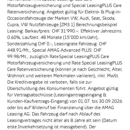
Motorfahrzeugversicherung und Special LeasingPLUS Care
Ratenversicherung. Angebot gültig für Elektro- & Plug-in-
Occasionsfahrzeuge der Marken VW, Audi, Seat, Skoda,
Cupra, VW Nutzfahrzeuge.[ZM3.1] Berechnungsbeispiel
Leasing: Barkaufpreis: CHF 31’990.–. Effektiver Jahreszins:
0.60%, Laufzeit: 48 Monate (15’000 km/Jahr),
Sonderzahlung CHF 0.-, Leasingrate Fahrzeug: CHF
448.91/Mt., Special AMAG Advanced PLUS: CHF
99.98/Mt., zuzüglich Rate Special LeasingPLUS Care
Motorfahrzeugversicherung und Rate Special LeasingPLUS
Care Ratenversicherung (können je nach Geschlecht, Alter,
Wohnort und weiteren Merkmalen variieren), inkl. MwSt.
Die Kreditvergabe ist verboten, falls sie zur
Überschuldung des Konsumenten führt. Angebot gültig
für Vertragsabschlüsse (Leasingantragseingang &
Kunden-Kaufvertrags-Eingang) von 01.07. bis 30.09.2026
oder bis auf Widerruf bei Finanzierung über die AMAG
Leasing AG. Das Fahrzeug darf nach Ablauf des
Leasingvertrages nicht älter als 8 Jahre alt sein (Datum
erste Inverkehrsetzung ist massgebend). Der