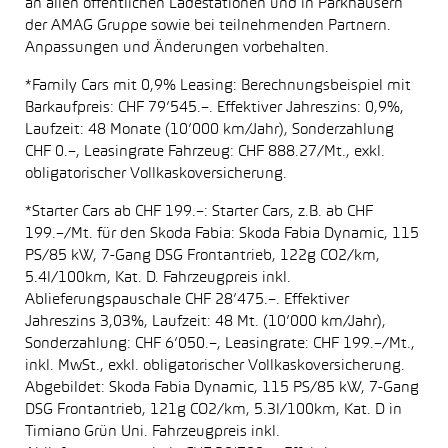
an allen öffentlichen Ladestationen und in Parkhäusern
der AMAG Gruppe sowie bei teilnehmenden Partnern.
Anpassungen und Änderungen vorbehalten.
*Family Cars mit 0,9% Leasing: Berechnungsbeispiel mit
Barkaufpreis: CHF 79’545.–. Effektiver Jahreszins: 0,9%,
Laufzeit: 48 Monate (10’000 km/Jahr), Sonderzahlung
CHF 0.–, Leasingrate Fahrzeug: CHF 888.27/Mt., exkl.
obligatorischer Vollkaskoversicherung.
*Starter Cars ab CHF 199.–: Starter Cars, z.B. ab CHF
199.–/Mt. für den Skoda Fabia: Skoda Fabia Dynamic, 115
PS/85 kW, 7-Gang DSG Frontantrieb, 122g CO2/km,
5.4l/100km, Kat. D. Fahrzeugpreis inkl.
Ablieferungspauschale CHF 28’475.–. Effektiver
Jahreszins 3,03%, Laufzeit: 48 Mt. (10’000 km/Jahr),
Sonderzahlung: CHF 6’050.–, Leasingrate: CHF 199.–/Mt.,
inkl. MwSt., exkl. obligatorischer Vollkaskoversicherung.
Abgebildet: Skoda Fabia Dynamic, 115 PS/85 kW, 7-Gang
DSG Frontantrieb, 121g CO2/km, 5.3l/100km, Kat. D in
Timiano Grün Uni. Fahrzeugpreis inkl.