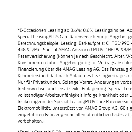
*E-Occasionen Leasing ab 0.6%: 0.6% Leasingzins bei A
Special LeasingPLUS Care Ratenversicherung. Angebot gü
Berechnungsbeispiel Leasing: Barkaufpreis: CHF 31’990.–
448.91/Mt., Special AMAG Advanced PLUS: CHF 99.98/Mt.
Ratenversicherung (können je nach Geschlecht, Alter, Wo
Konsumenten führt. Angebot gültig für Vertragsabschlüs
Finanzierung über die AMAG Leasing AG. Das Fahrzeug dar
Kilometerstand darf nach Ablauf des Leasingvertrages 
Nur für Privatkunden. Solange Vorrat. Änderungen vorbe
Reifenwechsel und -ersatz exkl. Einlagerung. Special Le
vollständiger Arbeitsunfähigkeit infolge Krankheit oder 
Risikoträgerin der Special LeasingPLUS Care Ratenversi
Elektromobilität, unterstützt von AMAG Group AG. Gül
eingeführten Fahrzeugen an allen öffentlichen Ladest
vorbehalten.