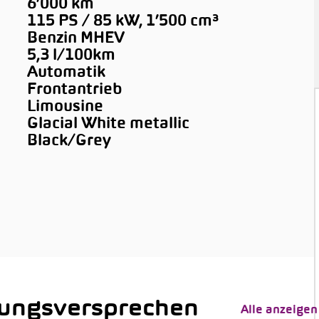
6’000 km
115 PS / 85 kW, 1’500 cm³
Benzin MHEV
5,3 l/100km
Automatik
Frontantrieb
Limousine
Glacial White metallic
Black/Grey
tungsversprechen
Alle anzeigen