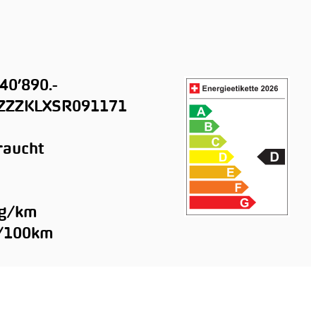
40’890.-
ZZZKLXSR091171
raucht
n
 g/km
l/100km