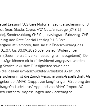
ecial LeasingPLUS Care Motorfahrzeugversicherung und
udi, Seat, Skoda, Cupra, VW Nutzfahrzeuge.[ZM3.1]
ahr), Sonderzahlung CHF 0.-, Leasingrate Fahrzeug: CHF
erung und Rate Special LeasingPLUS Care
rgabe ist verboten, falls sie zur Überschuldung des
1.07. bis 30.09.2026 oder bis auf Widerruf bei
ein (Datum erste Inverkehrsetzung ist massgebend). Der
ganträge können nicht rückwirkend angepasst werden.
 Service inklusive Flüssigkeiten sowie den
 die Risiken unverschuldeter Arbeitslosigkeit und
ersicherung ist die Zürich Versicherungs-Gesellschaft AG.
ngebot der AMAG Gruppe zur langfristigen Förderung der
r chargeOn-Ladekarte/-App und von AMAG Import AG
enden Partnern. Anpassungen und Änderungen