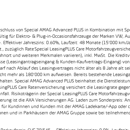
bschluss von Special AMAG Advanced PLUS in Kombination mit Sp
ltig für Elektro- & Plug-in-Occasionsfahrzeuge der Marken VW, A
. Effektiver Jahreszins: 0.60%, Laufzeit: 48 Monate (15’000 km/J
, zuzüglich Rate Special LeasingPLUS Care Motorfahrzeugversich
hnort und weiteren Merkmalen variieren), inkl. MwSt. Die Kreditve
se (Leasingantragseingang & Kunden-Kaufvertrags-Eingang) von 0
f nach Ablauf des Leasingvertrages nicht älter als 8 Jahre alt s
nicht mehr als 180’000 km aufweisen. Bereits bestehende Leasin
halten. Special AMAG Advanced PLUS beinhaltet die Dienstleistung
asingPLUS Care Ratenversicherung versichert die Leasingrate gegen
Unfall. Risikoträgerin der Special LeasingPLUS Care Motorfahrzeugv
cherung ist die AXA Versicherungen AG. Laden zum Sonderpreis: A
tig für Kundinnen und Kunden mit der AMAG Ladekarte/-App ode
ationen und in Parkhäusern der AMAG Gruppe sowie bei teilnehm