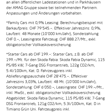
an allen öffentlichen Ladestationen und in Parkhäusern
der AMAG Gruppe sowie bei teilnehmenden Partnern.
Anpassungen und Änderungen vorbehalten.
*Family Cars mit 0,9% Leasing: Berechnungsbeispiel mit
Barkaufpreis: CHF 79’545.–. Effektiver Jahreszins: 0,9%,
Laufzeit: 48 Monate (10’000 km/Jahr), Sonderzahlung
CHF 0.–, Leasingrate Fahrzeug: CHF 888.27/Mt., exkl.
obligatorischer Vollkaskoversicherung.
*Starter Cars ab CHF 199.–: Starter Cars, z.B. ab CHF
199.–/Mt. für den Skoda Fabia: Skoda Fabia Dynamic, 115
PS/85 kW, 7-Gang DSG Frontantrieb, 122g CO2/km,
5.4l/100km, Kat. D. Fahrzeugpreis inkl.
Ablieferungspauschale CHF 28’475.–. Effektiver
Jahreszins 3,03%, Laufzeit: 48 Mt. (10’000 km/Jahr),
Sonderzahlung: CHF 6’050.–, Leasingrate: CHF 199.–/Mt.,
inkl. MwSt., exkl. obligatorischer Vollkaskoversicherung.
Abgebildet: Skoda Fabia Dynamic, 115 PS/85 kW, 7-Gang
DSG Frontantrieb, 121g CO2/km, 5.3l/100km, Kat. D in
Timiano Grün Uni. Fahrzeugpreis inkl.