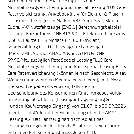
Kombination mit Special LeasingPLUS Care
Motorfahrzeugversicherung und Special LeasingPLUS Care
Ratenversicherung. Angebot gültig für Elektro- & Plug-in-
Occasionsfahrzeuge der Marken VW, Audi, Seat, Skoda,
Cupra, VW Nutzfahrzeuge.[ZM3.1] Berechnungsbeispiel
Leasing: Barkaufpreis: CHF 31’990.–. Effektiver Jahreszins:
0.60%, Laufzeit: 48 Monate (15’000 km/Jahr),
Sonderzahlung CHF 0.-, Leasingrate Fahrzeug: CHF
448.91/Mt., Special AMAG Advanced PLUS: CHF
99.98/Mt., zuzüglich Rate Special LeasingPLUS Care
Motorfahrzeugversicherung und Rate Special LeasingPLUS
Care Ratenversicherung (können je nach Geschlecht, Alter,
Wohnort und weiteren Merkmalen variieren), inkl. MwSt.
Die Kreditvergabe ist verboten, falls sie zur
Überschuldung des Konsumenten führt. Angebot gültig
für Vertragsabschlüsse (Leasingantragseingang &
Kunden-Kaufvertrags-Eingang) von 01.07. bis 30.09.2026
oder bis auf Widerruf bei Finanzierung über die AMAG
Leasing AG. Das Fahrzeug darf nach Ablauf des
Leasingvertrages nicht älter als 8 Jahre alt sein (Datum
erste Inverkehrsetzung ist massgebend). Der