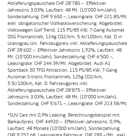
Ablieferungspauschale CHF 28’780.–. Effektiver
Jahreszins 3,03%, Laufzeit: 48 Mt. (10’000 km/Jahr),
Sonderzahlung: CHF 5’650.–, Leasingrate: CHF 221.85/Mt.
exkl. obligatorischer Vollkaskoversicherung. Abgebildet:
Volkswagen Golf Trend, 115 PS/85 kW, 7-Gang Automat
DSG Frontantrieb, 124g CO2/km, 5.4l/100km, Kat. D in
Uranograu Uni. Fahrzeugpreis inkl. Ablieferungspauschale
CHF 28’602.–. Effektiver Jahreszins 1,92%, Laufzeit: 48
Mt. (10’000 km/Jahr), Sonderzahlung: CHF 6’500.–,
Leasingrate: CHF 244.39/Mt. Abgebildet: Audi A1
Sportback 30 TFSI Attraction, 115 PS/85 kW, 7-Gang
Automat S-tronic Frontantrieb, 125g CO2/km,
5.5l/100km, Kat. D. Fahrzeugpreis inkl.
Ablieferungspauschale CHF 28’875.–. Effektiver
Jahreszins 3,03%, Laufzeit: 48 Mt. (10'000 km/Jahr),
Sonderzahlung: CHF 5’671.–, Leasingrate: CHF 213.58/Mt.
*SUV Cars mit 0,9% Leasing: Berechnungsbeispiel mit
Barkaufpreis: CHF 44920.–. Effektiver Jahreszins: 0,9%,
Laufzeit: 48 Monate (10’000 km/Jahr), Sonderzahlung
CHF 9’257.68, Leasingrate Fahrzeug: CHF 299.–/Mt., exkl.