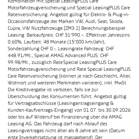
Kombination mit Special LeasingPLUS Care
Motorfahrzeugversicherung und Special LeasingPLUS Care
Ratenversicherung. Angebot gültig für Elektro- & Plug-in-
Occasionsfahrzeuge der Marken VW, Audi, Seat, Skoda,
Cupra, VW Nutzfahrzeuge.[ZM3.1] Berechnungsbeispiel
Leasing: Barkaufpreis: CHF 31’990.–. Effektiver Jahreszins:
0.60%, Laufzeit: 48 Monate (15’000 km/Jahr),
Sonderzahlung CHF 0.-, Leasingrate Fahrzeug: CHF
448.91/Mt., Special AMAG Advanced PLUS: CHF
99.98/Mt., zuzüglich Rate Special LeasingPLUS Care
Motorfahrzeugversicherung und Rate Special LeasingPLUS
Care Ratenversicherung (können je nach Geschlecht, Alter,
Wohnort und weiteren Merkmalen variieren), inkl. MwSt.
Die Kreditvergabe ist verboten, falls sie zur
Überschuldung des Konsumenten führt. Angebot gültig
für Vertragsabschlüsse (Leasingantragseingang &
Kunden-Kaufvertrags-Eingang) von 01.07. bis 30.09.2026
oder bis auf Widerruf bei Finanzierung über die AMAG
Leasing AG. Das Fahrzeug darf nach Ablauf des
Leasingvertrages nicht älter als 8 Jahre alt sein (Datum
erste Inverkehrsetzung ist massgebend). Der