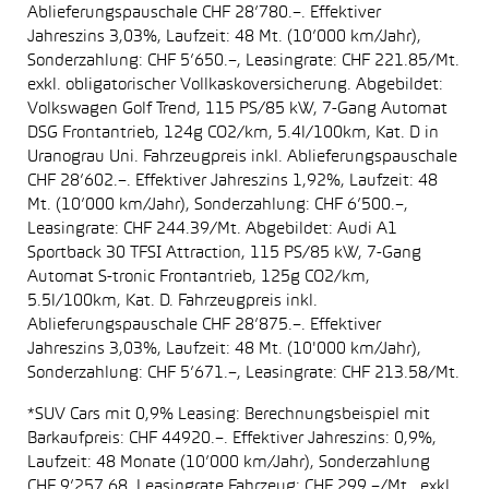
Ablieferungspauschale CHF 28’780.–. Effektiver
Jahreszins 3,03%, Laufzeit: 48 Mt. (10’000 km/Jahr),
Sonderzahlung: CHF 5’650.–, Leasingrate: CHF 221.85/Mt.
exkl. obligatorischer Vollkaskoversicherung. Abgebildet:
Volkswagen Golf Trend, 115 PS/85 kW, 7-Gang Automat
DSG Frontantrieb, 124g CO2/km, 5.4l/100km, Kat. D in
Uranograu Uni. Fahrzeugpreis inkl. Ablieferungspauschale
CHF 28’602.–. Effektiver Jahreszins 1,92%, Laufzeit: 48
Mt. (10’000 km/Jahr), Sonderzahlung: CHF 6’500.–,
Leasingrate: CHF 244.39/Mt. Abgebildet: Audi A1
Sportback 30 TFSI Attraction, 115 PS/85 kW, 7-Gang
Automat S-tronic Frontantrieb, 125g CO2/km,
5.5l/100km, Kat. D. Fahrzeugpreis inkl.
Ablieferungspauschale CHF 28’875.–. Effektiver
Jahreszins 3,03%, Laufzeit: 48 Mt. (10'000 km/Jahr),
Sonderzahlung: CHF 5’671.–, Leasingrate: CHF 213.58/Mt.
*SUV Cars mit 0,9% Leasing: Berechnungsbeispiel mit
Barkaufpreis: CHF 44920.–. Effektiver Jahreszins: 0,9%,
Laufzeit: 48 Monate (10’000 km/Jahr), Sonderzahlung
CHF 9’257.68, Leasingrate Fahrzeug: CHF 299.–/Mt., exkl.