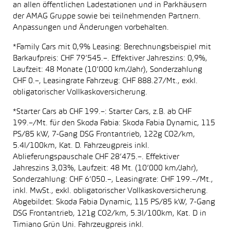
an allen öffentlichen Ladestationen und in Parkhäusern
der AMAG Gruppe sowie bei teilnehmenden Partnern.
Anpassungen und Änderungen vorbehalten.
*Family Cars mit 0,9% Leasing: Berechnungsbeispiel mit
Barkaufpreis: CHF 79’545.–. Effektiver Jahreszins: 0,9%,
Laufzeit: 48 Monate (10’000 km/Jahr), Sonderzahlung
CHF 0.–, Leasingrate Fahrzeug: CHF 888.27/Mt., exkl.
obligatorischer Vollkaskoversicherung.
*Starter Cars ab CHF 199.–: Starter Cars, z.B. ab CHF
199.–/Mt. für den Skoda Fabia: Skoda Fabia Dynamic, 115
PS/85 kW, 7-Gang DSG Frontantrieb, 122g CO2/km,
5.4l/100km, Kat. D. Fahrzeugpreis inkl.
Ablieferungspauschale CHF 28’475.–. Effektiver
Jahreszins 3,03%, Laufzeit: 48 Mt. (10’000 km/Jahr),
Sonderzahlung: CHF 6’050.–, Leasingrate: CHF 199.–/Mt.,
inkl. MwSt., exkl. obligatorischer Vollkaskoversicherung.
Abgebildet: Skoda Fabia Dynamic, 115 PS/85 kW, 7-Gang
DSG Frontantrieb, 121g CO2/km, 5.3l/100km, Kat. D in
Timiano Grün Uni. Fahrzeugpreis inkl.