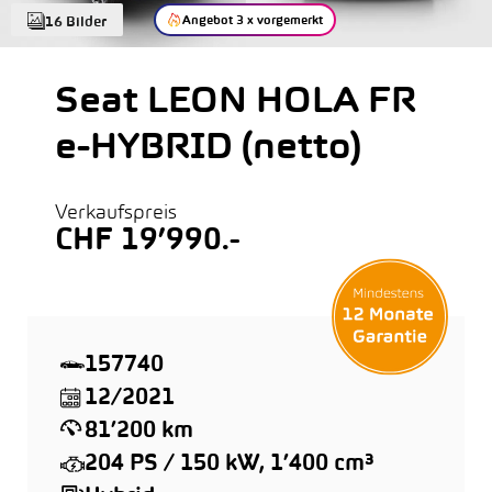
Angebot 3 x vorgemerkt
16 Bilder
Seat LEON HOLA FR
e-HYBRID (netto)
Verkaufspreis
CHF 19’990.-
157740
12/2021
81’200 km
204 PS / 150 kW, 1’400 cm³