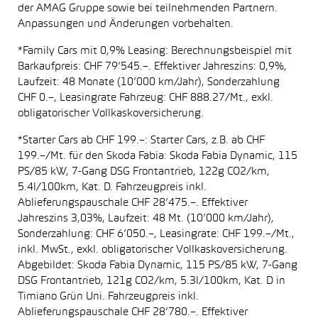
der AMAG Gruppe sowie bei teilnehmenden Partnern.
Anpassungen und Änderungen vorbehalten.
*Family Cars mit 0,9% Leasing: Berechnungsbeispiel mit
Barkaufpreis: CHF 79’545.–. Effektiver Jahreszins: 0,9%,
Laufzeit: 48 Monate (10’000 km/Jahr), Sonderzahlung
CHF 0.–, Leasingrate Fahrzeug: CHF 888.27/Mt., exkl.
obligatorischer Vollkaskoversicherung.
*Starter Cars ab CHF 199.–: Starter Cars, z.B. ab CHF
199.–/Mt. für den Skoda Fabia: Skoda Fabia Dynamic, 115
PS/85 kW, 7-Gang DSG Frontantrieb, 122g CO2/km,
5.4l/100km, Kat. D. Fahrzeugpreis inkl.
Ablieferungspauschale CHF 28’475.–. Effektiver
Jahreszins 3,03%, Laufzeit: 48 Mt. (10’000 km/Jahr),
Sonderzahlung: CHF 6’050.–, Leasingrate: CHF 199.–/Mt.,
inkl. MwSt., exkl. obligatorischer Vollkaskoversicherung.
Abgebildet: Skoda Fabia Dynamic, 115 PS/85 kW, 7-Gang
DSG Frontantrieb, 121g CO2/km, 5.3l/100km, Kat. D in
Timiano Grün Uni. Fahrzeugpreis inkl.
Ablieferungspauschale CHF 28’780.–. Effektiver