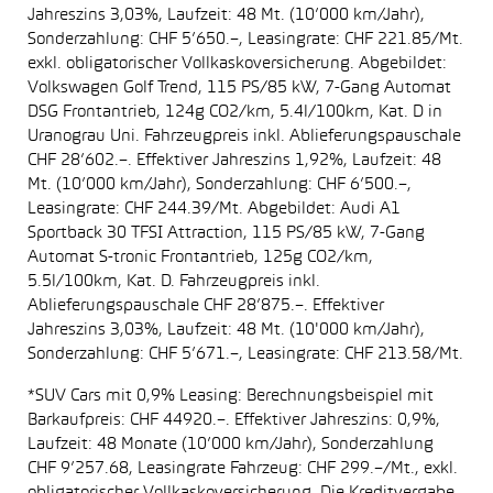
Jahreszins 3,03%, Laufzeit: 48 Mt. (10’000 km/Jahr),
Sonderzahlung: CHF 5’650.–, Leasingrate: CHF 221.85/Mt.
exkl. obligatorischer Vollkaskoversicherung. Abgebildet:
Volkswagen Golf Trend, 115 PS/85 kW, 7-Gang Automat
DSG Frontantrieb, 124g CO2/km, 5.4l/100km, Kat. D in
Uranograu Uni. Fahrzeugpreis inkl. Ablieferungspauschale
CHF 28’602.–. Effektiver Jahreszins 1,92%, Laufzeit: 48
Mt. (10’000 km/Jahr), Sonderzahlung: CHF 6’500.–,
Leasingrate: CHF 244.39/Mt. Abgebildet: Audi A1
Sportback 30 TFSI Attraction, 115 PS/85 kW, 7-Gang
Automat S-tronic Frontantrieb, 125g CO2/km,
5.5l/100km, Kat. D. Fahrzeugpreis inkl.
Ablieferungspauschale CHF 28’875.–. Effektiver
Jahreszins 3,03%, Laufzeit: 48 Mt. (10'000 km/Jahr),
Sonderzahlung: CHF 5’671.–, Leasingrate: CHF 213.58/Mt.
*SUV Cars mit 0,9% Leasing: Berechnungsbeispiel mit
Barkaufpreis: CHF 44920.–. Effektiver Jahreszins: 0,9%,
Laufzeit: 48 Monate (10’000 km/Jahr), Sonderzahlung
CHF 9’257.68, Leasingrate Fahrzeug: CHF 299.–/Mt., exkl.