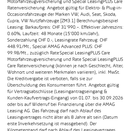
Motorfahrzeugversicherung und Special LeasingPLUS Care
Ratenversicherung. Angebot gültig für Elektro- & Plug-in-
Occasionsfahrzeuge der Marken VW, Audi, Seat, Skoda,
Cupra, VW Nutzfahrzeuge.[ZM3.1] Berechnungsbeispiel
Leasing: Barkaufpreis: CHF 31’990.–. Effektiver Jahreszins:
0.60%, Laufzeit: 48 Monate (15’000 km/Jahr),
Sonderzahlung CHF 0.-, Leasingrate Fahrzeug: CHF
448.91/Mt., Special AMAG Advanced PLUS: CHF
99.98/Mt., zuzüglich Rate Special LeasingPLUS Care
Motorfahrzeugversicherung und Rate Special LeasingPLUS
Care Ratenversicherung (können je nach Geschlecht, Alter,
Wohnort und weiteren Merkmalen variieren), inkl. MwSt.
Die Kreditvergabe ist verboten, falls sie zur
Überschuldung des Konsumenten führt. Angebot gültig
für Vertragsabschlüsse (Leasingantragseingang &
Kunden-Kaufvertrags-Eingang) von 01.07. bis 30.09.2026
oder bis auf Widerruf bei Finanzierung über die AMAG
Leasing AG. Das Fahrzeug darf nach Ablauf des
Leasingvertrages nicht älter als 8 Jahre alt sein (Datum
erste Inverkehrsetzung ist massgebend). Der
Kilometerstand darf nach Ablauf des Leasingvertrages