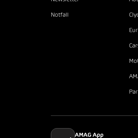
Notfall
Cly
Eur
Car
Mob
AMA
Par
AMAG App