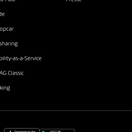
de
opcar
sharing
ility-as-a-Service
G Classic
king