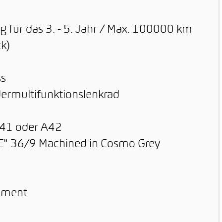
g für das 3. - 5. Jahr / Max. 100000 km
k)
ss
dermultifunktionslenkrad
A41 oder A42
VE" 36/9 Machined in Cosmo Grey
nment