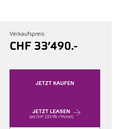
Verkaufspreis:
CHF 33’490.-
JETZT KAUFEN
JETZT LEASEN
(ab CHF 233.98.-/Monat)