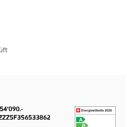
üft
54’090.-
ZZZ5F3S6533862