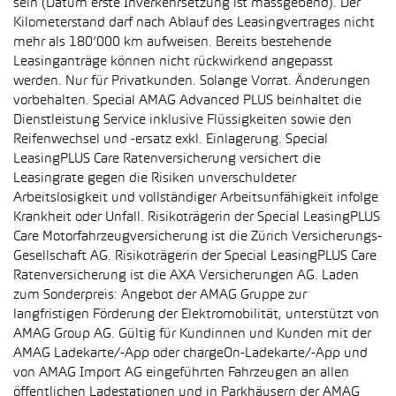
sein (Datum erste Inverkehrsetzung ist massgebend). Der
Kilometerstand darf nach Ablauf des Leasingvertrages nicht
mehr als 180’000 km aufweisen. Bereits bestehende
Leasinganträge können nicht rückwirkend angepasst
werden. Nur für Privatkunden. Solange Vorrat. Änderungen
vorbehalten. Special AMAG Advanced PLUS beinhaltet die
Dienstleistung Service inklusive Flüssigkeiten sowie den
Reifenwechsel und -ersatz exkl. Einlagerung. Special
LeasingPLUS Care Ratenversicherung versichert die
Leasingrate gegen die Risiken unverschuldeter
Arbeitslosigkeit und vollständiger Arbeitsunfähigkeit infolge
Krankheit oder Unfall. Risikoträgerin der Special LeasingPLUS
Care Motorfahrzeugversicherung ist die Zürich Versicherungs-
Gesellschaft AG. Risikoträgerin der Special LeasingPLUS Care
Ratenversicherung ist die AXA Versicherungen AG. Laden
zum Sonderpreis: Angebot der AMAG Gruppe zur
langfristigen Förderung der Elektromobilität, unterstützt von
AMAG Group AG. Gültig für Kundinnen und Kunden mit der
AMAG Ladekarte/-App oder chargeOn-Ladekarte/-App und
von AMAG Import AG eingeführten Fahrzeugen an allen
öffentlichen Ladestationen und in Parkhäusern der AMAG