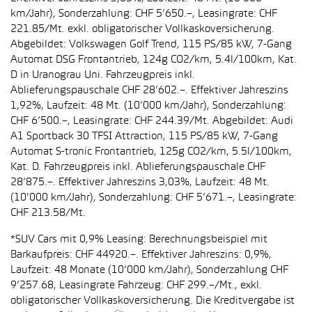
km/Jahr), Sonderzahlung: CHF 5’650.–, Leasingrate: CHF
221.85/Mt. exkl. obligatorischer Vollkaskoversicherung.
Abgebildet: Volkswagen Golf Trend, 115 PS/85 kW, 7-Gang
Automat DSG Frontantrieb, 124g CO2/km, 5.4l/100km, Kat.
D in Uranograu Uni. Fahrzeugpreis inkl.
Ablieferungspauschale CHF 28’602.–. Effektiver Jahreszins
1,92%, Laufzeit: 48 Mt. (10’000 km/Jahr), Sonderzahlung:
CHF 6’500.–, Leasingrate: CHF 244.39/Mt. Abgebildet: Audi
A1 Sportback 30 TFSI Attraction, 115 PS/85 kW, 7-Gang
Automat S-tronic Frontantrieb, 125g CO2/km, 5.5l/100km,
Kat. D. Fahrzeugpreis inkl. Ablieferungspauschale CHF
28’875.–. Effektiver Jahreszins 3,03%, Laufzeit: 48 Mt.
(10'000 km/Jahr), Sonderzahlung: CHF 5’671.–, Leasingrate:
CHF 213.58/Mt.
*SUV Cars mit 0,9% Leasing: Berechnungsbeispiel mit
Barkaufpreis: CHF 44920.–. Effektiver Jahreszins: 0,9%,
Laufzeit: 48 Monate (10’000 km/Jahr), Sonderzahlung CHF
9’257.68, Leasingrate Fahrzeug: CHF 299.–/Mt., exkl.
obligatorischer Vollkaskoversicherung. Die Kreditvergabe ist