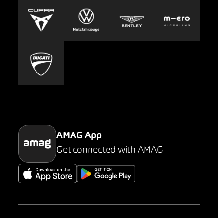
Europcar
Presse
Carsharing
Mobility-as-a-Service
AMAG Classic
Parking
AMAG App
Get connected with AMAG