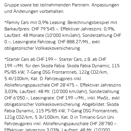
Gruppe sowie bei teilnehmenden Partnern. Anpassungen
und Änderungen vorbehalten.
*Family Cars mit 0,9% Leasing: Berechnungsbeispiel mit
Barkaufpreis: CHF 79’545.–. Effektiver Jahreszins: 0,9%,
Laufzeit: 48 Monate (10’000 km/Jahr), Sonderzahlung CHF
0.–, Leasingrate Fahrzeug: CHF 888.27/Mt., exkl.
obligatorischer Vollkaskoversicherung.
*Starter Cars ab CHF 199.–: Starter Cars, z.B. ab CHF
199.–/Mt. für den Skoda Fabia: Skoda Fabia Dynamic, 115
PS/85 kW, 7-Gang DSG Frontantrieb, 122g CO2/km,
5.4l/100km, Kat. D. Fahrzeugpreis inkl.
Ablieferungspauschale CHF 28’475.–. Effektiver Jahreszins
3,03%, Laufzeit: 48 Mt. (10’000 km/Jahr), Sonderzahlung:
CHF 6’050.–, Leasingrate: CHF 199.–/Mt., inkl. MwSt., exkl.
obligatorischer Vollkaskoversicherung. Abgebildet: Skoda
Fabia Dynamic, 115 PS/85 kW, 7-Gang DSG Frontantrieb,
121g CO2/km, 5.3l/100km, Kat. D in Timiano Grün Uni.
Fahrzeugpreis inkl. Ablieferungspauschale CHF 28’780.–.
Effektiver Jahreszins 3,03%, Laufzeit: 48 Mt. (10’000