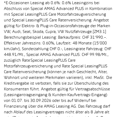
*E-Occasionen Leasing ab 0.6%: 0.6% Leasingzins bei
Abschluss von Special AMAG Advanced PLUS in Kombination
mit Special LeasingPLUS Care Motorfahrzeugversicherung
und Special LeasingPLUS Care Ratenversicherung. Angebot
gültig für Elektro- & Plug-in-Occasionsfahrzeuge der Marken
VW, Audi, Seat, Skoda, Cupra, VW Nutzfahrzeuge.[ZM3.1]
Berechnungsbeispiel Leasing: Barkaufpreis: CHF 31’990.–.
Effektiver Jahreszins: 0.60%, Laufzeit: 48 Monate (15’000
km/Jahr), Sonderzahlung CHF 0.-, Leasingrate Fahrzeug: CHF
448.91/Mt., Special AMAG Advanced PLUS: CHF 99.98/Mt.,
zuzüglich Rate Special LeasingPLUS Care
Motorfahrzeugversicherung und Rate Special LeasingPLUS
Care Ratenversicherung (können je nach Geschlecht, Alter,
Wohnort und weiteren Merkmalen variieren), inkl. MwSt. Die
Kreditvergabe ist verboten, falls sie zur Überschuldung des
Konsumenten führt. Angebot gültig für Vertragsabschlüsse
(Leasingantragseingang & Kunden-Kaufvertrags-Eingang)
von 01.07. bis 30.09.2026 oder bis auf Widerruf bei
Finanzierung über die AMAG Leasing AG. Das Fahrzeug darf
nach Ablauf des Leasingvertrages nicht älter als 8 Jahre alt