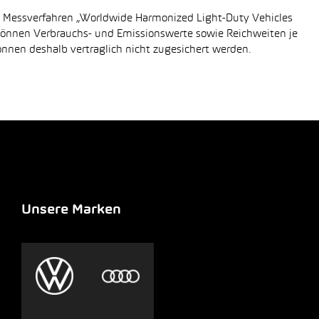
n Messverfahren „Worldwide Harmonized Light-Duty Vehicles
 können Verbrauchs- und Emissionswerte sowie Reichweiten je
önnen deshalb vertraglich nicht zugesichert werden.
Unsere Marken