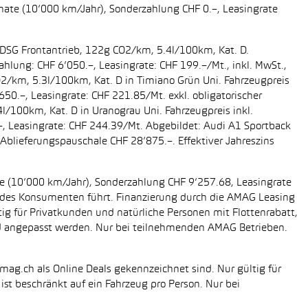
onate (10’000 km/Jahr), Sonderzahlung CHF 0.–, Leasingrate
g DSG Frontantrieb, 122g CO2/km, 5.4l/100km, Kat. D.
ahlung: CHF 6’050.–, Leasingrate: CHF 199.–/Mt., inkl. MwSt.,
O2/km, 5.3l/100km, Kat. D in Timiano Grün Uni. Fahrzeugpreis
650.–, Leasingrate: CHF 221.85/Mt. exkl. obligatorischer
/100km, Kat. D in Uranograu Uni. Fahrzeugpreis inkl.
.–, Leasingrate: CHF 244.39/Mt. Abgebildet: Audi A1 Sportback
Ablieferungspauschale CHF 28’875.–. Effektiver Jahreszins
ate (10’000 km/Jahr), Sonderzahlung CHF 9’257.68, Leasingrate
ung des Konsumenten führt. Finanzierung durch die AMAG Leasing
tig für Privatkunden und natürliche Personen mit Flottenrabatt,
nd angepasst werden. Nur bei teilnehmenden AMAG Betrieben.
mag.ch als Online Deals gekennzeichnet sind. Nur gültig für
st beschränkt auf ein Fahrzeug pro Person. Nur bei