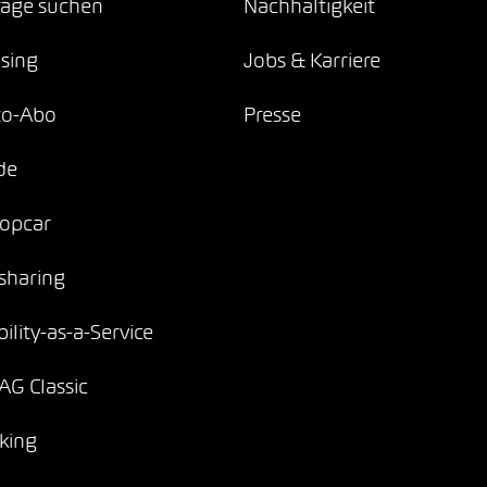
age suchen
Nachhaltigkeit
sing
Jobs & Karriere
to-Abo
Presse
de
opcar
sharing
ility-as-a-Service
G Classic
king