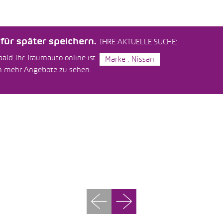
ür später speichern.
IHRE AKTUELLE SUCHE:
ald Ihr Traumauto online ist.
Marke : Nissan
um mehr Angebote zu sehen.