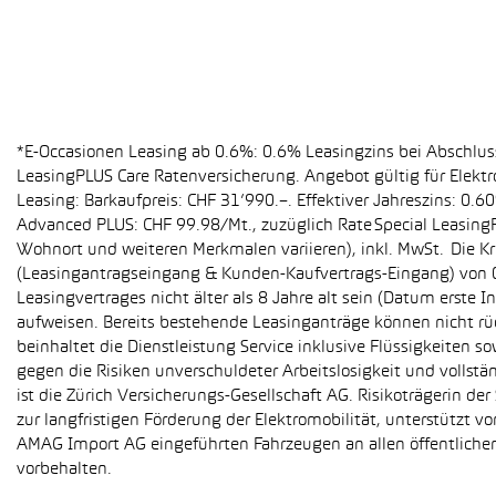
*E-Occasionen Leasing ab 0.6%: 0.6% Leasingzins bei Abschlu
LeasingPLUS Care Ratenversicherung. Angebot gültig für Elekt
Leasing: Barkaufpreis: CHF 31’990.–. Effektiver Jahreszins: 0
Advanced PLUS: CHF 99.98/Mt., zuzüglich Rate Special Leasing
Wohnort und weiteren Merkmalen variieren), inkl. MwSt. Die Kr
(Leasingantragseingang & Kunden-Kaufvertrags-Eingang) von 01
Leasingvertrages nicht älter als 8 Jahre alt sein (Datum erst
aufweisen. Bereits bestehende Leasinganträge können nicht r
beinhaltet die Dienstleistung Service inklusive Flüssigkeiten 
gegen die Risiken unverschuldeter Arbeitslosigkeit und vollstä
ist die Zürich Versicherungs-Gesellschaft AG. Risikoträgerin 
zur langfristigen Förderung der Elektromobilität, unterstüt
AMAG Import AG eingeführten Fahrzeugen an allen öffentlich
vorbehalten.