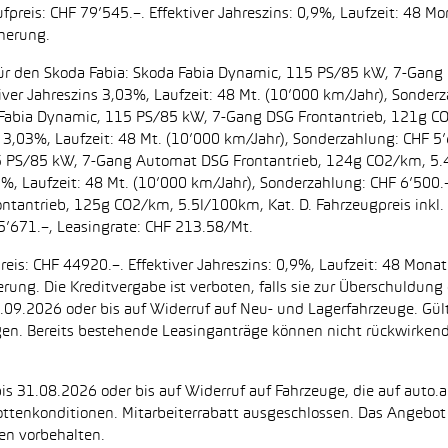
preis: CHF 79’545.–. Effektiver Jahreszins: 0,9%, Laufzeit: 48 M
cherung.
t. für den Skoda Fabia: Skoda Fabia Dynamic, 115 PS/85 kW, 7-Gan
iver Jahreszins 3,03%, Laufzeit: 48 Mt. (10’000 km/Jahr), Sonderz
da Fabia Dynamic, 115 PS/85 kW, 7-Gang DSG Frontantrieb, 121g C
s 3,03%, Laufzeit: 48 Mt. (10’000 km/Jahr), Sonderzahlung: CHF 5’
5 PS/85 kW, 7-Gang Automat DSG Frontantrieb, 124g CO2/km, 5.4l
2%, Laufzeit: 48 Mt. (10’000 km/Jahr), Sonderzahlung: CHF 6’500
ntantrieb, 125g CO2/km, 5.5l/100km, Kat. D. Fahrzeugpreis inkl. 
5’671.–, Leasingrate: CHF 213.58/Mt.
eis: CHF 44920.–. Effektiver Jahreszins: 0,9%, Laufzeit: 48 Mon
herung. Die Kreditvergabe ist verboten, falls sie zur Überschuld
 30.09.2026 oder bis auf Widerruf auf Neu- und Lagerfahrzeuge. Gül
ugen. Bereits bestehende Leasinganträge können nicht rückwirke
is 31.08.2026 oder bis auf Widerruf auf Fahrzeuge, die auf auto.a
ttenkonditionen. Mitarbeiterrabatt ausgeschlossen. Das Angebot i
en vorbehalten.