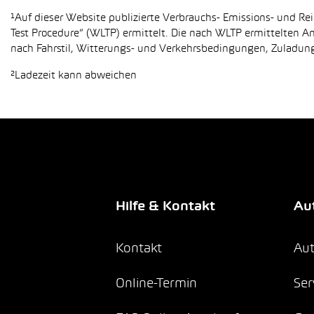
¹Auf dieser Website publizierte Verbrauchs- Emissions- und 
Test Procedure“ (WLTP) ermittelt. Die nach WLTP ermittelten 
nach Fahrstil, Witterungs- und Verkehrsbedingungen, Zuladung,
²Ladezeit kann abweichen
Hilfe & Kontakt
Aut
Kontakt
Aut
Online-Termin
Ser