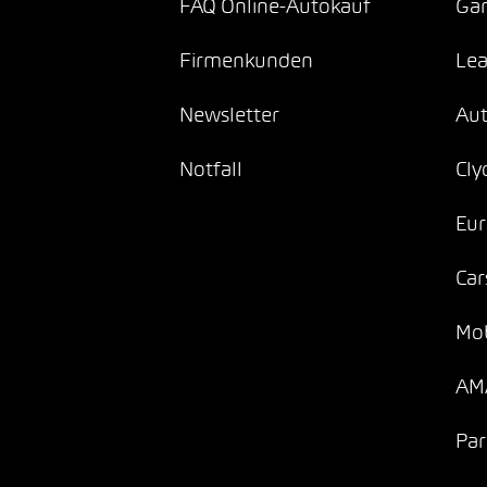
FAQ Online-Autokauf
Gar
Firmenkunden
Lea
Newsletter
Au
Notfall
Cly
Eur
Car
Mob
AMA
Par