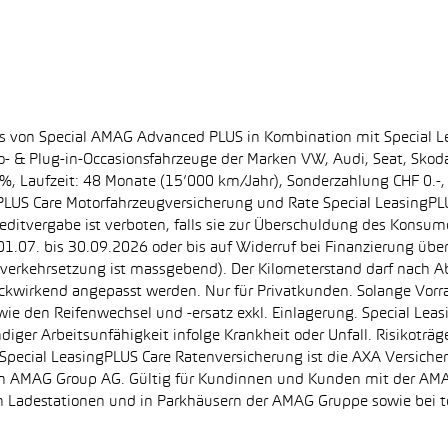
ss von Special AMAG Advanced PLUS in Kombination mit Special L
ro- & Plug-in-Occasionsfahrzeuge der Marken VW, Audi, Seat, Sko
.60%, Laufzeit: 48 Monate (15’000 km/Jahr), Sonderzahlung CHF 0.
PLUS Care Motorfahrzeugversicherung und Rate Special LeasingPLU
editvergabe ist verboten, falls sie zur Überschuldung des Konsum
.07. bis 30.09.2026 oder bis auf Widerruf bei Finanzierung übe
e Inverkehrsetzung ist massgebend). Der Kilometerstand darf nach 
ückwirkend angepasst werden. Nur für Privatkunden. Solange Vor
sowie den Reifenwechsel und -ersatz exkl. Einlagerung. Special Lea
ndiger Arbeitsunfähigkeit infolge Krankheit oder Unfall. Risikotr
der Special LeasingPLUS Care Ratenversicherung ist die AXA Vers
zt von AMAG Group AG. Gültig für Kundinnen und Kunden mit der 
en Ladestationen und in Parkhäusern der AMAG Gruppe sowie be