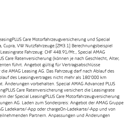
easingPLUS Care Motorfahrzeugversicherung und Special
da, Cupra, VW Nutzfahrzeuge.[ZM3.1] Berechnungsbeispiel
-, Leasingrate Fahrzeug: CHF 448.91/Mt., Special AMAG
S Care Ratenversicherung (können je nach Geschlecht, Alter,
enten führt. Angebot gültig für Vertragsabschlüsse
r die AMAG Leasing AG. Das Fahrzeug darf nach Ablauf des
Ablauf des Leasingvertrages nicht mehr als 180’000 km
rat. Änderungen vorbehalten. Special AMAG Advanced PLUS
singPLUS Care Ratenversicherung versichert die Leasingrate
ägerin der Special LeasingPLUS Care Motorfahrzeugversicherung
icherungen AG. Laden zum Sonderpreis: Angebot der AMAG Gruppe
AMAG Ladekarte/-App oder chargeOn-Ladekarte/-App und von
i teilnehmenden Partnern. Anpassungen und Änderungen