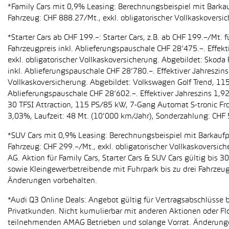
*Family Cars mit 0,9% Leasing: Berechnungsbeispiel mit Barkauf
Fahrzeug: CHF 888.27/Mt., exkl. obligatorischer Vollkaskoversi
*Starter Cars ab CHF 199.–: Starter Cars, z.B. ab CHF 199.–/M
Fahrzeugpreis inkl. Ablieferungspauschale CHF 28’475.–. Effekt
exkl. obligatorischer Vollkaskoversicherung. Abgebildet: Sko
inkl. Ablieferungspauschale CHF 28’780.–. Effektiver Jahreszin
Vollkaskoversicherung. Abgebildet: Volkswagen Golf Trend, 11
Ablieferungspauschale CHF 28’602.–. Effektiver Jahreszins 1,9
30 TFSI Attraction, 115 PS/85 kW, 7-Gang Automat S-tronic Fro
3,03%, Laufzeit: 48 Mt. (10'000 km/Jahr), Sonderzahlung: CHF 
*SUV Cars mit 0,9% Leasing: Berechnungsbeispiel mit Barkaufpr
Fahrzeug: CHF 299.–/Mt., exkl. obligatorischer Vollkaskoversic
AG. Aktion für Family Cars, Starter Cars & SUV Cars gültig bis
sowie Kleingewerbetreibende mit Fuhrpark bis zu drei Fahrze
Änderungen vorbehalten.
*Audi Q3 Online Deals: Angebot gültig für Vertragsabschlüsse b
Privatkunden. Nicht kumulierbar mit anderen Aktionen oder Flo
teilnehmenden AMAG Betrieben und solange Vorrat. Änderung