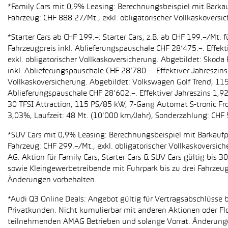
*Family Cars mit 0,9% Leasing: Berechnungsbeispiel mit Barkauf
Fahrzeug: CHF 888.27/Mt., exkl. obligatorischer Vollkaskoversi
*Starter Cars ab CHF 199.–: Starter Cars, z.B. ab CHF 199.–/M
Fahrzeugpreis inkl. Ablieferungspauschale CHF 28’475.–. Effekt
exkl. obligatorischer Vollkaskoversicherung. Abgebildet: Sko
inkl. Ablieferungspauschale CHF 28’780.–. Effektiver Jahreszin
Vollkaskoversicherung. Abgebildet: Volkswagen Golf Trend, 11
Ablieferungspauschale CHF 28’602.–. Effektiver Jahreszins 1,9
30 TFSI Attraction, 115 PS/85 kW, 7-Gang Automat S-tronic Fro
3,03%, Laufzeit: 48 Mt. (10'000 km/Jahr), Sonderzahlung: CHF 
*SUV Cars mit 0,9% Leasing: Berechnungsbeispiel mit Barkaufpr
Fahrzeug: CHF 299.–/Mt., exkl. obligatorischer Vollkaskoversic
AG. Aktion für Family Cars, Starter Cars & SUV Cars gültig bis
sowie Kleingewerbetreibende mit Fuhrpark bis zu drei Fahrze
Änderungen vorbehalten.
*Audi Q3 Online Deals: Angebot gültig für Vertragsabschlüsse b
Privatkunden. Nicht kumulierbar mit anderen Aktionen oder Flo
teilnehmenden AMAG Betrieben und solange Vorrat. Änderung