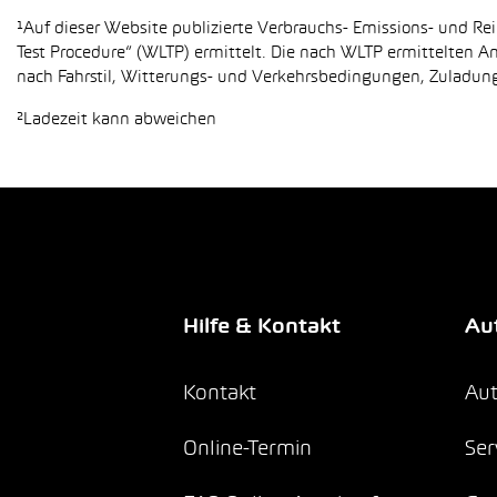
¹Auf dieser Website publizierte Verbrauchs- Emissions- und 
Test Procedure“ (WLTP) ermittelt. Die nach WLTP ermittelten 
nach Fahrstil, Witterungs- und Verkehrsbedingungen, Zuladung,
²Ladezeit kann abweichen
Hilfe & Kontakt
Aut
Kontakt
Aut
Online-Termin
Ser