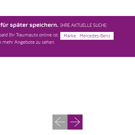
ür später speichern.
IHRE AKTUELLE SUCHE:
ald Ihr Traumauto online ist.
Marke : Mercedes-Benz
um mehr Angebote zu sehen.