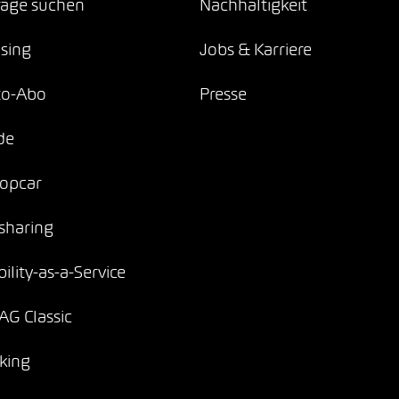
age suchen
Nachhaltigkeit
sing
Jobs & Karriere
to-Abo
Presse
de
opcar
sharing
ility-as-a-Service
G Classic
king