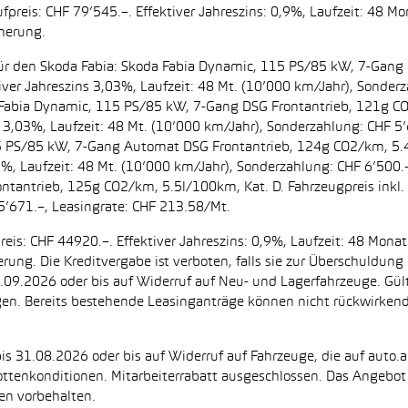
preis: CHF 79’545.–. Effektiver Jahreszins: 0,9%, Laufzeit: 48 M
cherung.
t. für den Skoda Fabia: Skoda Fabia Dynamic, 115 PS/85 kW, 7-Gan
iver Jahreszins 3,03%, Laufzeit: 48 Mt. (10’000 km/Jahr), Sonderz
da Fabia Dynamic, 115 PS/85 kW, 7-Gang DSG Frontantrieb, 121g C
s 3,03%, Laufzeit: 48 Mt. (10’000 km/Jahr), Sonderzahlung: CHF 5’
5 PS/85 kW, 7-Gang Automat DSG Frontantrieb, 124g CO2/km, 5.4l
2%, Laufzeit: 48 Mt. (10’000 km/Jahr), Sonderzahlung: CHF 6’500
ntantrieb, 125g CO2/km, 5.5l/100km, Kat. D. Fahrzeugpreis inkl. 
5’671.–, Leasingrate: CHF 213.58/Mt.
eis: CHF 44920.–. Effektiver Jahreszins: 0,9%, Laufzeit: 48 Mon
herung. Die Kreditvergabe ist verboten, falls sie zur Überschuld
 30.09.2026 oder bis auf Widerruf auf Neu- und Lagerfahrzeuge. Gül
ugen. Bereits bestehende Leasinganträge können nicht rückwirke
is 31.08.2026 oder bis auf Widerruf auf Fahrzeuge, die auf auto.a
ttenkonditionen. Mitarbeiterrabatt ausgeschlossen. Das Angebot i
en vorbehalten.