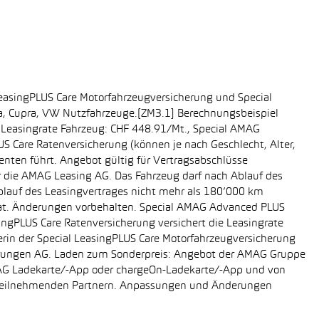
easingPLUS Care Motorfahrzeugversicherung und Special
da, Cupra, VW Nutzfahrzeuge.[ZM3.1] Berechnungsbeispiel
-, Leasingrate Fahrzeug: CHF 448.91/Mt., Special AMAG
S Care Ratenversicherung (können je nach Geschlecht, Alter,
enten führt. Angebot gültig für Vertragsabschlüsse
r die AMAG Leasing AG. Das Fahrzeug darf nach Ablauf des
Ablauf des Leasingvertrages nicht mehr als 180’000 km
rat. Änderungen vorbehalten. Special AMAG Advanced PLUS
singPLUS Care Ratenversicherung versichert die Leasingrate
ägerin der Special LeasingPLUS Care Motorfahrzeugversicherung
icherungen AG. Laden zum Sonderpreis: Angebot der AMAG Gruppe
AMAG Ladekarte/-App oder chargeOn-Ladekarte/-App und von
i teilnehmenden Partnern. Anpassungen und Änderungen