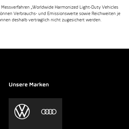
n Messverfahren „Worldwide Harmonized Light-Duty Vehicles
 können Verbrauchs- und Emissionswerte sowie Reichweiten je
önnen deshalb vertraglich nicht zugesichert werden.
Unsere Marken