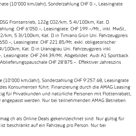
onate (10’000 km/Jahr), Sonderzahlung CHF 0.–, Leasingrate
g DSG Frontantrieb, 122g CO2/km, 5.4l/100km, Kat. D.
ahlung: CHF 6’050.–, Leasingrate: CHF 199.–/Mt., inkl. MwSt.,
O2/km, 5.3l/100km, Kat. D in Timiano Grün Uni. Fahrzeugpreis
650.–, Leasingrate: CHF 221.85/Mt. exkl. obligatorischer
/100km, Kat. D in Uranograu Uni. Fahrzeugpreis inkl.
.–, Leasingrate: CHF 244.39/Mt. Abgebildet: Audi A1 Sportback
Ablieferungspauschale CHF 28’875.–. Effektiver Jahreszins
ate (10’000 km/Jahr), Sonderzahlung CHF 9’257.68, Leasingrate
ung des Konsumenten führt. Finanzierung durch die AMAG Leasing
tig für Privatkunden und natürliche Personen mit Flottenrabatt,
nd angepasst werden. Nur bei teilnehmenden AMAG Betrieben.
mag.ch als Online Deals gekennzeichnet sind. Nur gültig für
st beschränkt auf ein Fahrzeug pro Person. Nur bei