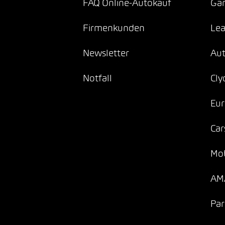
FAQ Online-Autokauf
Gar
Firmenkunden
Lea
Newsletter
Au
Notfall
Cly
Eur
Car
Mob
AMA
Par