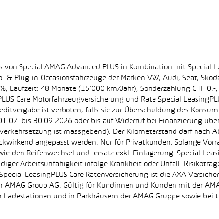
ss von Special AMAG Advanced PLUS in Kombination mit Special L
ro- & Plug-in-Occasionsfahrzeuge der Marken VW, Audi, Seat, Sko
.60%, Laufzeit: 48 Monate (15’000 km/Jahr), Sonderzahlung CHF 0.
PLUS Care Motorfahrzeugversicherung und Rate Special LeasingPLU
editvergabe ist verboten, falls sie zur Überschuldung des Konsum
.07. bis 30.09.2026 oder bis auf Widerruf bei Finanzierung übe
e Inverkehrsetzung ist massgebend). Der Kilometerstand darf nach 
ückwirkend angepasst werden. Nur für Privatkunden. Solange Vor
sowie den Reifenwechsel und -ersatz exkl. Einlagerung. Special Lea
ndiger Arbeitsunfähigkeit infolge Krankheit oder Unfall. Risikotr
der Special LeasingPLUS Care Ratenversicherung ist die AXA Vers
zt von AMAG Group AG. Gültig für Kundinnen und Kunden mit der 
en Ladestationen und in Parkhäusern der AMAG Gruppe sowie be