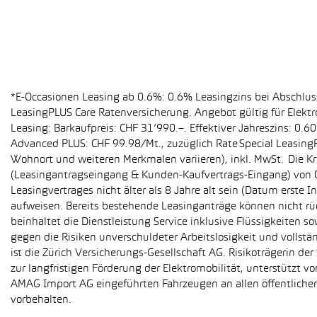
*E-Occasionen Leasing ab 0.6%: 0.6% Leasingzins bei Abschlu
LeasingPLUS Care Ratenversicherung. Angebot gültig für Elekt
Leasing: Barkaufpreis: CHF 31’990.–. Effektiver Jahreszins: 0
Advanced PLUS: CHF 99.98/Mt., zuzüglich Rate Special Leasing
Wohnort und weiteren Merkmalen variieren), inkl. MwSt. Die Kr
(Leasingantragseingang & Kunden-Kaufvertrags-Eingang) von 01
Leasingvertrages nicht älter als 8 Jahre alt sein (Datum erst
aufweisen. Bereits bestehende Leasinganträge können nicht r
beinhaltet die Dienstleistung Service inklusive Flüssigkeiten 
gegen die Risiken unverschuldeter Arbeitslosigkeit und vollstä
ist die Zürich Versicherungs-Gesellschaft AG. Risikoträgerin 
zur langfristigen Förderung der Elektromobilität, unterstüt
AMAG Import AG eingeführten Fahrzeugen an allen öffentlich
vorbehalten.