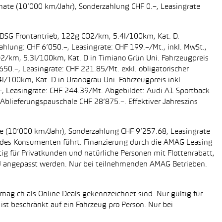
onate (10’000 km/Jahr), Sonderzahlung CHF 0.–, Leasingrate
g DSG Frontantrieb, 122g CO2/km, 5.4l/100km, Kat. D.
ahlung: CHF 6’050.–, Leasingrate: CHF 199.–/Mt., inkl. MwSt.,
O2/km, 5.3l/100km, Kat. D in Timiano Grün Uni. Fahrzeugpreis
650.–, Leasingrate: CHF 221.85/Mt. exkl. obligatorischer
/100km, Kat. D in Uranograu Uni. Fahrzeugpreis inkl.
.–, Leasingrate: CHF 244.39/Mt. Abgebildet: Audi A1 Sportback
Ablieferungspauschale CHF 28’875.–. Effektiver Jahreszins
ate (10’000 km/Jahr), Sonderzahlung CHF 9’257.68, Leasingrate
ung des Konsumenten führt. Finanzierung durch die AMAG Leasing
tig für Privatkunden und natürliche Personen mit Flottenrabatt,
nd angepasst werden. Nur bei teilnehmenden AMAG Betrieben.
mag.ch als Online Deals gekennzeichnet sind. Nur gültig für
st beschränkt auf ein Fahrzeug pro Person. Nur bei