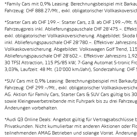
*Family Cars mit 0,9% Leasing: Berechnungsbeispiel mit Barkauf
Fahrzeug: CHF 888.27/Mt., exkl. obligatorischer Vollkaskoversi
*Starter Cars ab CHF 199.–: Starter Cars, z.B. ab CHF 199.–/M
Fahrzeugpreis inkl. Ablieferungspauschale CHF 28’475.–. Effekt
exkl. obligatorischer Vollkaskoversicherung. Abgebildet: Sko
inkl. Ablieferungspauschale CHF 28’780.–. Effektiver Jahreszin
Vollkaskoversicherung. Abgebildet: Volkswagen Golf Trend, 11
Ablieferungspauschale CHF 28’602.–. Effektiver Jahreszins 1,9
30 TFSI Attraction, 115 PS/85 kW, 7-Gang Automat S-tronic Fro
3,03%, Laufzeit: 48 Mt. (10'000 km/Jahr), Sonderzahlung: CHF 
*SUV Cars mit 0,9% Leasing: Berechnungsbeispiel mit Barkaufpr
Fahrzeug: CHF 299.–/Mt., exkl. obligatorischer Vollkaskoversic
AG. Aktion für Family Cars, Starter Cars & SUV Cars gültig bis
sowie Kleingewerbetreibende mit Fuhrpark bis zu drei Fahrze
Änderungen vorbehalten.
*Audi Q3 Online Deals: Angebot gültig für Vertragsabschlüsse b
Privatkunden. Nicht kumulierbar mit anderen Aktionen oder Flo
teilnehmenden AMAG Betrieben und solange Vorrat. Änderung