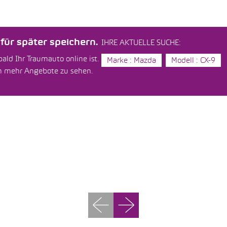
ür später speichern.
IHRE AKTUELLE SUCHE:
ald Ihr Traumauto online ist.
Marke : Mazda
Modell : CX-9
um mehr Angebote zu sehen.