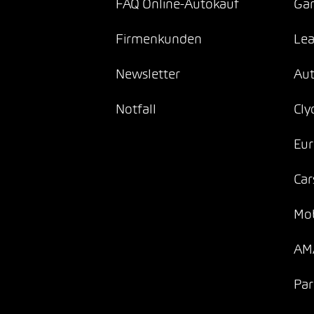
FAQ Online-Autokauf
Gar
Firmenkunden
Lea
Newsletter
Au
Notfall
Cly
Eur
Car
Mob
AMA
Par