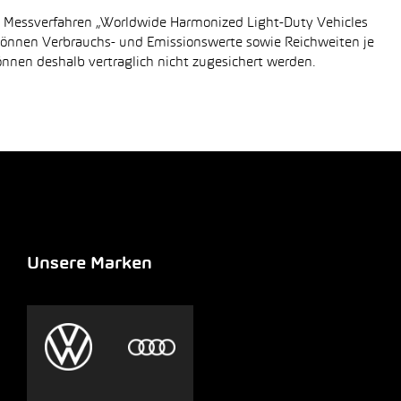
n Messverfahren „Worldwide Harmonized Light-Duty Vehicles
 können Verbrauchs- und Emissionswerte sowie Reichweiten je
önnen deshalb vertraglich nicht zugesichert werden.
Unsere Marken