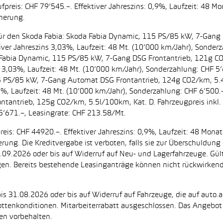
preis: CHF 79’545.–. Effektiver Jahreszins: 0,9%, Laufzeit: 48 M
cherung.
t. für den Skoda Fabia: Skoda Fabia Dynamic, 115 PS/85 kW, 7-Gan
iver Jahreszins 3,03%, Laufzeit: 48 Mt. (10’000 km/Jahr), Sonderz
da Fabia Dynamic, 115 PS/85 kW, 7-Gang DSG Frontantrieb, 121g C
s 3,03%, Laufzeit: 48 Mt. (10’000 km/Jahr), Sonderzahlung: CHF 5’
5 PS/85 kW, 7-Gang Automat DSG Frontantrieb, 124g CO2/km, 5.4l
2%, Laufzeit: 48 Mt. (10’000 km/Jahr), Sonderzahlung: CHF 6’500
ntantrieb, 125g CO2/km, 5.5l/100km, Kat. D. Fahrzeugpreis inkl. 
5’671.–, Leasingrate: CHF 213.58/Mt.
eis: CHF 44920.–. Effektiver Jahreszins: 0,9%, Laufzeit: 48 Mon
herung. Die Kreditvergabe ist verboten, falls sie zur Überschuld
 30.09.2026 oder bis auf Widerruf auf Neu- und Lagerfahrzeuge. Gül
ugen. Bereits bestehende Leasinganträge können nicht rückwirke
is 31.08.2026 oder bis auf Widerruf auf Fahrzeuge, die auf auto.a
ttenkonditionen. Mitarbeiterrabatt ausgeschlossen. Das Angebot i
en vorbehalten.