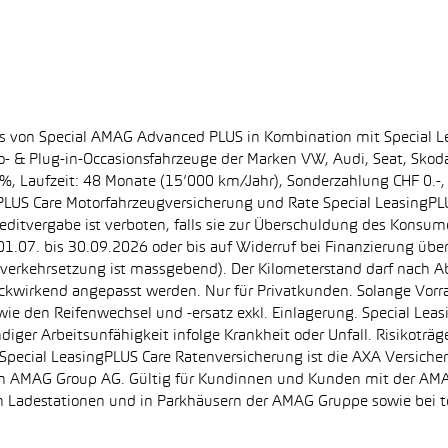
ss von Special AMAG Advanced PLUS in Kombination mit Special L
ro- & Plug-in-Occasionsfahrzeuge der Marken VW, Audi, Seat, Sko
.60%, Laufzeit: 48 Monate (15’000 km/Jahr), Sonderzahlung CHF 0.
PLUS Care Motorfahrzeugversicherung und Rate Special LeasingPLU
editvergabe ist verboten, falls sie zur Überschuldung des Konsum
.07. bis 30.09.2026 oder bis auf Widerruf bei Finanzierung übe
e Inverkehrsetzung ist massgebend). Der Kilometerstand darf nach 
ückwirkend angepasst werden. Nur für Privatkunden. Solange Vor
sowie den Reifenwechsel und -ersatz exkl. Einlagerung. Special Lea
ndiger Arbeitsunfähigkeit infolge Krankheit oder Unfall. Risikotr
der Special LeasingPLUS Care Ratenversicherung ist die AXA Vers
zt von AMAG Group AG. Gültig für Kundinnen und Kunden mit der 
en Ladestationen und in Parkhäusern der AMAG Gruppe sowie be