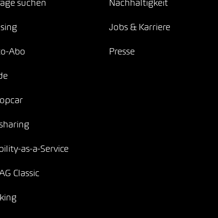
age suchen
Nachhaltigkeit
sing
Jobs & Karriere
to-Abo
Presse
de
opcar
sharing
ility-as-a-Service
G Classic
king