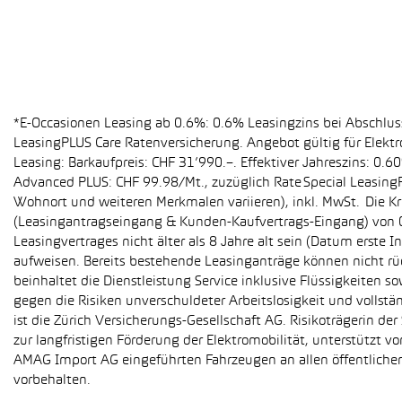
*E-Occasionen Leasing ab 0.6%: 0.6% Leasingzins bei Abschlu
LeasingPLUS Care Ratenversicherung. Angebot gültig für Elekt
Leasing: Barkaufpreis: CHF 31’990.–. Effektiver Jahreszins: 0
Advanced PLUS: CHF 99.98/Mt., zuzüglich Rate Special Leasing
Wohnort und weiteren Merkmalen variieren), inkl. MwSt. Die Kr
(Leasingantragseingang & Kunden-Kaufvertrags-Eingang) von 01
Leasingvertrages nicht älter als 8 Jahre alt sein (Datum erst
aufweisen. Bereits bestehende Leasinganträge können nicht r
beinhaltet die Dienstleistung Service inklusive Flüssigkeiten 
gegen die Risiken unverschuldeter Arbeitslosigkeit und vollstä
ist die Zürich Versicherungs-Gesellschaft AG. Risikoträgerin 
zur langfristigen Förderung der Elektromobilität, unterstüt
AMAG Import AG eingeführten Fahrzeugen an allen öffentlich
vorbehalten.