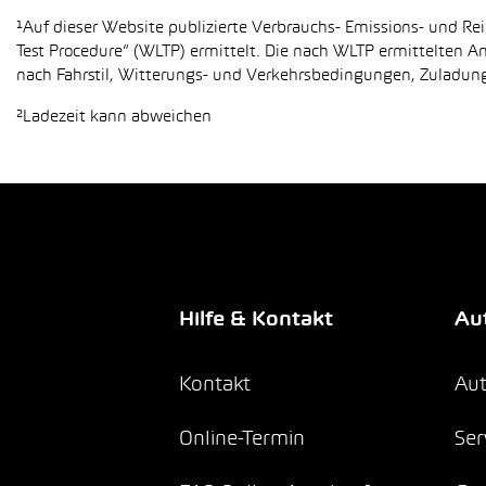
¹Auf dieser Website publizierte Verbrauchs- Emissions- und 
Test Procedure“ (WLTP) ermittelt. Die nach WLTP ermittelten 
nach Fahrstil, Witterungs- und Verkehrsbedingungen, Zuladung,
²Ladezeit kann abweichen
Hilfe & Kontakt
Aut
Kontakt
Aut
Online-Termin
Ser