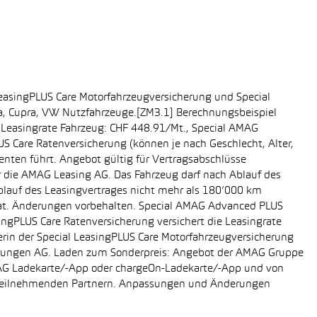
easingPLUS Care Motorfahrzeugversicherung und Special
da, Cupra, VW Nutzfahrzeuge.[ZM3.1] Berechnungsbeispiel
-, Leasingrate Fahrzeug: CHF 448.91/Mt., Special AMAG
S Care Ratenversicherung (können je nach Geschlecht, Alter,
enten führt. Angebot gültig für Vertragsabschlüsse
r die AMAG Leasing AG. Das Fahrzeug darf nach Ablauf des
Ablauf des Leasingvertrages nicht mehr als 180’000 km
rat. Änderungen vorbehalten. Special AMAG Advanced PLUS
singPLUS Care Ratenversicherung versichert die Leasingrate
ägerin der Special LeasingPLUS Care Motorfahrzeugversicherung
icherungen AG. Laden zum Sonderpreis: Angebot der AMAG Gruppe
AMAG Ladekarte/-App oder chargeOn-Ladekarte/-App und von
i teilnehmenden Partnern. Anpassungen und Änderungen