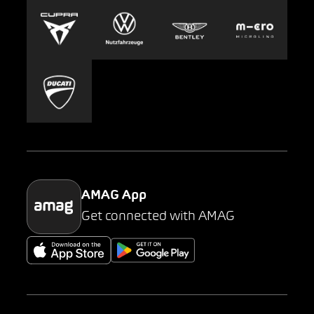
Europcar
Presse
Carsharing
Mobility-as-a-Service
AMAG Classic
Parking
AMAG App
Get connected with AMAG