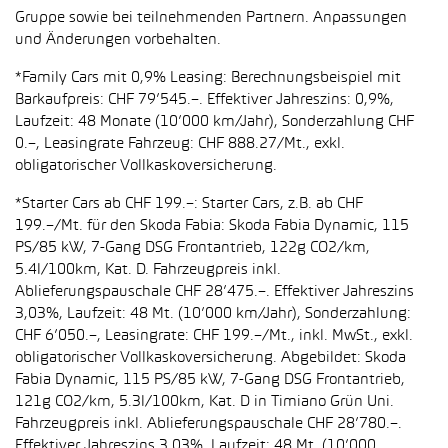
Gruppe sowie bei teilnehmenden Partnern. Anpassungen
und Änderungen vorbehalten.
*Family Cars mit 0,9% Leasing: Berechnungsbeispiel mit
Barkaufpreis: CHF 79’545.–. Effektiver Jahreszins: 0,9%,
Laufzeit: 48 Monate (10’000 km/Jahr), Sonderzahlung CHF
0.–, Leasingrate Fahrzeug: CHF 888.27/Mt., exkl.
obligatorischer Vollkaskoversicherung.
*Starter Cars ab CHF 199.–: Starter Cars, z.B. ab CHF
199.–/Mt. für den Skoda Fabia: Skoda Fabia Dynamic, 115
PS/85 kW, 7-Gang DSG Frontantrieb, 122g CO2/km,
5.4l/100km, Kat. D. Fahrzeugpreis inkl.
Ablieferungspauschale CHF 28’475.–. Effektiver Jahreszins
3,03%, Laufzeit: 48 Mt. (10’000 km/Jahr), Sonderzahlung:
CHF 6’050.–, Leasingrate: CHF 199.–/Mt., inkl. MwSt., exkl.
obligatorischer Vollkaskoversicherung. Abgebildet: Skoda
Fabia Dynamic, 115 PS/85 kW, 7-Gang DSG Frontantrieb,
121g CO2/km, 5.3l/100km, Kat. D in Timiano Grün Uni.
Fahrzeugpreis inkl. Ablieferungspauschale CHF 28’780.–.
Effektiver Jahreszins 3,03%, Laufzeit: 48 Mt. (10’000