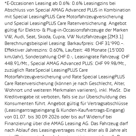
*E-Occasionen Leasing ab 0.6%: 0.6% Leasingzins bei
Abschluss von Special AMAG Advanced PLUS in Kombination
mit Special LeasingPLUS Care Motorfahrzeugversicherung
und Special LeasingPLUS Care Ratenversicherung. Angebot
gültig für Elektro- & Plug-in-Occasionsfahrzeuge der Marken
VW, Audi, Seat, Skoda, Cupra, VW Nutzfahrzeuge.[ZM3.1]
Berechnungsbeispiel Leasing: Barkaufpreis: CHF 31’990.–.
Effektiver Jahreszins: 0.60%, Laufzeit: 48 Monate (15’000
km/Jahr), Sonderzahlung CHF 0.-, Leasingrate Fahrzeug: CHF
448.91/Mt., Special AMAG Advanced PLUS: CHF 99.98/Mt.,
zuzüglich Rate Special LeasingPLUS Care
Motorfahrzeugversicherung und Rate Special LeasingPLUS
Care Ratenversicherung (können je nach Geschlecht, Alter,
Wohnort und weiteren Merkmalen variieren), inkl. MwSt. Die
Kreditvergabe ist verboten, falls sie zur Überschuldung des
Konsumenten führt. Angebot gültig für Vertragsabschlüsse
(Leasingantragseingang & Kunden-Kaufvertrags-Eingang)
von 01.07. bis 30.09.2026 oder bis auf Widerruf bei
Finanzierung über die AMAG Leasing AG. Das Fahrzeug darf
nach Ablauf des Leasingvertrages nicht älter als 8 Jahre alt