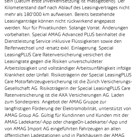
sein (Datum erste Inverkehrsetzung ist massgebend). Der
Kilometerstand darf nach Ablauf des Leasingvertrages nicht
mehr als 180’000 km aufweisen. Bereits bestehende
Leasinganträge können nicht rückwirkend angepasst
werden. Nur für Privatkunden. Solange Vorrat. Änderungen
vorbehalten. Special AMAG Advanced PLUS beinhaltet die
Dienstleistung Service inklusive Flüssigkeiten sowie den
Reifenwechsel und -ersatz exkl. Einlagerung. Special
LeasingPLUS Care Ratenversicherung versichert die
Leasingrate gegen die Risiken unverschuldeter
Arbeitslosigkeit und vollständiger Arbeitsunfähigkeit infolge
Krankheit oder Unfall. Risikoträgerin der Special LeasingPLUS
Care Motorfahrzeugversicherung ist die Zürich Versicherungs-
Gesellschaft AG. Risikoträgerin der Special LeasingPLUS Care
Ratenversicherung ist die AXA Versicherungen AG. Laden
zum Sonderpreis: Angebot der AMAG Gruppe zur
langfristigen Förderung der Elektromobilität, unterstützt von
AMAG Group AG. Gültig für Kundinnen und Kunden mit der
AMAG Ladekarte/-App oder chargeOn-Ladekarte/-App und
von AMAG Import AG eingeführten Fahrzeugen an allen
öffentlichen Ladestationen und in Parkhäusern der AMAG