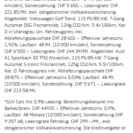
km/Jahr), Sonderzahlung: CHF 5’650.–, Leasingrate: CHF
221.85/Mt. exkl. obligatorischer Vollkaskoversicherung.
Abgebildet: Volkswagen Golf Trend, 115 PS/85 kW, 7-Gang
Automat DSG Frontantrieb, 124g CO2/km, 5.4l/100km, Kat.
D in Uranograu Uni. Fahrzeugpreis inkl.
Ablieferungspauschale CHF 28’602.–. Effektiver Jahreszins
1,92%, Laufzeit: 48 Mt. (10’000 km/Jahr), Sonderzahlung:
CHF 6’500.–, Leasingrate: CHF 244.39/Mt. Abgebildet: Audi
A1 Sportback 30 TFSI Attraction, 115 PS/85 kW, 7-Gang
Automat S-tronic Frontantrieb, 125g CO2/km, 5.5l/100km,
Kat. D. Fahrzeugpreis inkl. Ablieferungspauschale CHF
28’875.–. Effektiver Jahreszins 3,03%, Laufzeit: 48 Mt.
(10'000 km/Jahr), Sonderzahlung: CHF 5’671.–, Leasingrate:
CHF 213.58/Mt.
*SUV Cars mit 0,9% Leasing: Berechnungsbeispiel mit
Barkaufpreis: CHF 44920.–. Effektiver Jahreszins: 0,9%,
Laufzeit: 48 Monate (10’000 km/Jahr), Sonderzahlung CHF
9’257.68, Leasingrate Fahrzeug: CHF 299.–/Mt., exkl.
obligatorischer Vollkaskoversicherung. Die Kreditvergabe ist