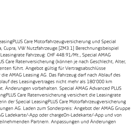
easingPLUS Care Motorfahrzeugversicherung und Special
da, Cupra, VW Nutzfahrzeuge.[ZM3.1] Berechnungsbeispiel
-, Leasingrate Fahrzeug: CHF 448.91/Mt., Special AMAG
S Care Ratenversicherung (können je nach Geschlecht, Alter,
enten führt. Angebot gültig für Vertragsabschlüsse
r die AMAG Leasing AG. Das Fahrzeug darf nach Ablauf des
Ablauf des Leasingvertrages nicht mehr als 180’000 km
rat. Änderungen vorbehalten. Special AMAG Advanced PLUS
singPLUS Care Ratenversicherung versichert die Leasingrate
ägerin der Special LeasingPLUS Care Motorfahrzeugversicherung
icherungen AG. Laden zum Sonderpreis: Angebot der AMAG Gruppe
AMAG Ladekarte/-App oder chargeOn-Ladekarte/-App und von
i teilnehmenden Partnern. Anpassungen und Änderungen