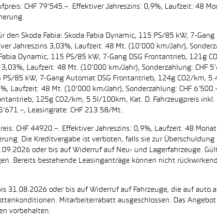
preis: CHF 79’545.–. Effektiver Jahreszins: 0,9%, Laufzeit: 48 M
cherung.
t. für den Skoda Fabia: Skoda Fabia Dynamic, 115 PS/85 kW, 7-Gan
iver Jahreszins 3,03%, Laufzeit: 48 Mt. (10’000 km/Jahr), Sonderz
da Fabia Dynamic, 115 PS/85 kW, 7-Gang DSG Frontantrieb, 121g C
s 3,03%, Laufzeit: 48 Mt. (10’000 km/Jahr), Sonderzahlung: CHF 5’
5 PS/85 kW, 7-Gang Automat DSG Frontantrieb, 124g CO2/km, 5.4l
2%, Laufzeit: 48 Mt. (10’000 km/Jahr), Sonderzahlung: CHF 6’500
ntantrieb, 125g CO2/km, 5.5l/100km, Kat. D. Fahrzeugpreis inkl. 
5’671.–, Leasingrate: CHF 213.58/Mt.
eis: CHF 44920.–. Effektiver Jahreszins: 0,9%, Laufzeit: 48 Mon
herung. Die Kreditvergabe ist verboten, falls sie zur Überschuld
 30.09.2026 oder bis auf Widerruf auf Neu- und Lagerfahrzeuge. Gül
ugen. Bereits bestehende Leasinganträge können nicht rückwirke
is 31.08.2026 oder bis auf Widerruf auf Fahrzeuge, die auf auto.a
ttenkonditionen. Mitarbeiterrabatt ausgeschlossen. Das Angebot i
en vorbehalten.