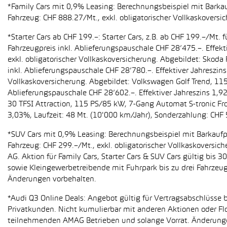
*Family Cars mit 0,9% Leasing: Berechnungsbeispiel mit Barkauf
Fahrzeug: CHF 888.27/Mt., exkl. obligatorischer Vollkaskoversi
*Starter Cars ab CHF 199.–: Starter Cars, z.B. ab CHF 199.–/M
Fahrzeugpreis inkl. Ablieferungspauschale CHF 28’475.–. Effekt
exkl. obligatorischer Vollkaskoversicherung. Abgebildet: Sko
inkl. Ablieferungspauschale CHF 28’780.–. Effektiver Jahreszin
Vollkaskoversicherung. Abgebildet: Volkswagen Golf Trend, 11
Ablieferungspauschale CHF 28’602.–. Effektiver Jahreszins 1,9
30 TFSI Attraction, 115 PS/85 kW, 7-Gang Automat S-tronic Fro
3,03%, Laufzeit: 48 Mt. (10'000 km/Jahr), Sonderzahlung: CHF 
*SUV Cars mit 0,9% Leasing: Berechnungsbeispiel mit Barkaufpr
Fahrzeug: CHF 299.–/Mt., exkl. obligatorischer Vollkaskoversic
AG. Aktion für Family Cars, Starter Cars & SUV Cars gültig bis
sowie Kleingewerbetreibende mit Fuhrpark bis zu drei Fahrze
Änderungen vorbehalten.
*Audi Q3 Online Deals: Angebot gültig für Vertragsabschlüsse b
Privatkunden. Nicht kumulierbar mit anderen Aktionen oder Flo
teilnehmenden AMAG Betrieben und solange Vorrat. Änderung