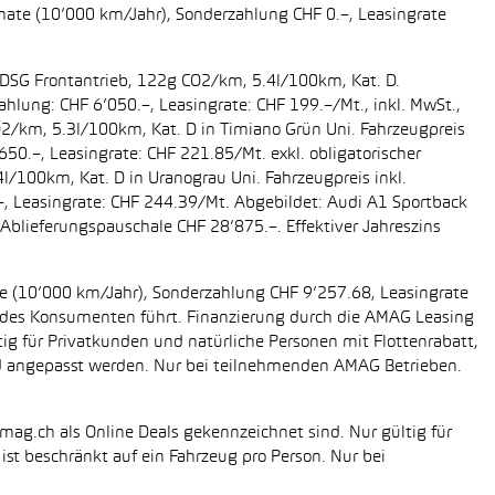
onate (10’000 km/Jahr), Sonderzahlung CHF 0.–, Leasingrate
g DSG Frontantrieb, 122g CO2/km, 5.4l/100km, Kat. D.
ahlung: CHF 6’050.–, Leasingrate: CHF 199.–/Mt., inkl. MwSt.,
O2/km, 5.3l/100km, Kat. D in Timiano Grün Uni. Fahrzeugpreis
650.–, Leasingrate: CHF 221.85/Mt. exkl. obligatorischer
/100km, Kat. D in Uranograu Uni. Fahrzeugpreis inkl.
.–, Leasingrate: CHF 244.39/Mt. Abgebildet: Audi A1 Sportback
Ablieferungspauschale CHF 28’875.–. Effektiver Jahreszins
ate (10’000 km/Jahr), Sonderzahlung CHF 9’257.68, Leasingrate
ung des Konsumenten führt. Finanzierung durch die AMAG Leasing
tig für Privatkunden und natürliche Personen mit Flottenrabatt,
nd angepasst werden. Nur bei teilnehmenden AMAG Betrieben.
mag.ch als Online Deals gekennzeichnet sind. Nur gültig für
st beschränkt auf ein Fahrzeug pro Person. Nur bei