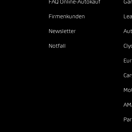
FAQ Online-Autokauf
Gar
Firmenkunden
Lea
Newsletter
Au
Notfall
Cly
Eur
Car
Mob
AMA
Par