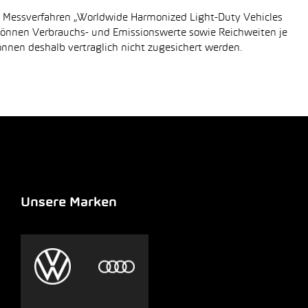
n Messverfahren „Worldwide Harmonized Light-Duty Vehicles
 können Verbrauchs- und Emissionswerte sowie Reichweiten je
önnen deshalb vertraglich nicht zugesichert werden.
Unsere Marken