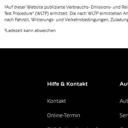
¹Auf dieser Website publizierte Verbrauchs- Emissions- und 
Test Procedure“ (WLTP) ermittelt. Die nach WLTP ermittelten 
nach Fahrstil, Witterungs- und Verkehrsbedingungen, Zuladung,
²Ladezeit kann abweichen
Hilfe & Kontakt
Aut
Kontakt
Aut
Online-Termin
Ser