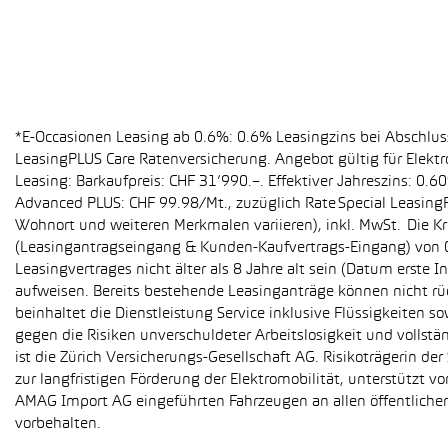
*E-Occasionen Leasing ab 0.6%: 0.6% Leasingzins bei Abschlu
LeasingPLUS Care Ratenversicherung. Angebot gültig für Elekt
Leasing: Barkaufpreis: CHF 31’990.–. Effektiver Jahreszins: 0
Advanced PLUS: CHF 99.98/Mt., zuzüglich Rate Special Leasing
Wohnort und weiteren Merkmalen variieren), inkl. MwSt. Die Kr
(Leasingantragseingang & Kunden-Kaufvertrags-Eingang) von 01
Leasingvertrages nicht älter als 8 Jahre alt sein (Datum erst
aufweisen. Bereits bestehende Leasinganträge können nicht r
beinhaltet die Dienstleistung Service inklusive Flüssigkeiten 
gegen die Risiken unverschuldeter Arbeitslosigkeit und vollstä
ist die Zürich Versicherungs-Gesellschaft AG. Risikoträgerin 
zur langfristigen Förderung der Elektromobilität, unterstüt
AMAG Import AG eingeführten Fahrzeugen an allen öffentlich
vorbehalten.