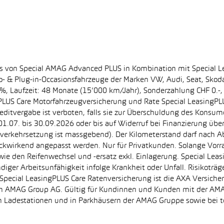
ss von Special AMAG Advanced PLUS in Kombination mit Special L
ro- & Plug-in-Occasionsfahrzeuge der Marken VW, Audi, Seat, Sko
.60%, Laufzeit: 48 Monate (15’000 km/Jahr), Sonderzahlung CHF 0.
PLUS Care Motorfahrzeugversicherung und Rate Special LeasingPLU
editvergabe ist verboten, falls sie zur Überschuldung des Konsum
.07. bis 30.09.2026 oder bis auf Widerruf bei Finanzierung übe
e Inverkehrsetzung ist massgebend). Der Kilometerstand darf nach 
ückwirkend angepasst werden. Nur für Privatkunden. Solange Vor
sowie den Reifenwechsel und -ersatz exkl. Einlagerung. Special Lea
ndiger Arbeitsunfähigkeit infolge Krankheit oder Unfall. Risikotr
der Special LeasingPLUS Care Ratenversicherung ist die AXA Vers
zt von AMAG Group AG. Gültig für Kundinnen und Kunden mit der 
en Ladestationen und in Parkhäusern der AMAG Gruppe sowie be