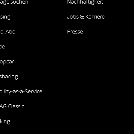
age suchen
Nachhaltigkeit
sing
Jobs & Karriere
to-Abo
Presse
de
opcar
sharing
ility-as-a-Service
G Classic
king