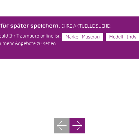
ür später speichern.
IHRE AKTUELLE SUCHE:
ald Ihr Traumauto online ist.
Marke : Maserati
Modell : Indy
um mehr Angebote zu sehen.