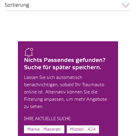
Sortierung
Nichts Passendes gefunden?
Suche für später speichern.
Lassen Sie sich automatisch
benachrichtigen, sobald Ihr Traumauto
online ist. Alternativ können Sie die
Filterung anpassen, um mehr Angebote
zu sehen.
IHRE AKTUELLE SUCHE:
Marke : Maserati
Modell : 424