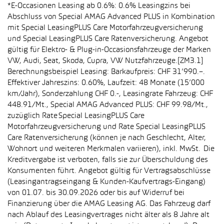
*E-Occasionen Leasing ab 0.6%: 0.6% Leasingzins bei
Abschluss von Special AMAG Advanced PLUS in Kombination
mit Special LeasingPLUS Care Motorfahrzeugversicherung
und Special LeasingPLUS Care Ratenversicherung. Angebot
gültig für Elektro- & Plug-in-Occasionsfahrzeuge der Marken
VW, Audi, Seat, Skoda, Cupra, VW Nutzfahrzeuge.[ZM3.1]
Berechnungsbeispiel Leasing: Barkaufpreis: CHF 31’990.–.
Effektiver Jahreszins: 0.60%, Laufzeit: 48 Monate (15’000
km/Jahr), Sonderzahlung CHF 0.-, Leasingrate Fahrzeug: CHF
448.91/Mt., Special AMAG Advanced PLUS: CHF 99.98/Mt.,
zuzüglich Rate Special LeasingPLUS Care
Motorfahrzeugversicherung und Rate Special LeasingPLUS
Care Ratenversicherung (können je nach Geschlecht, Alter,
Wohnort und weiteren Merkmalen variieren), inkl. MwSt. Die
Kreditvergabe ist verboten, falls sie zur Überschuldung des
Konsumenten führt. Angebot gültig für Vertragsabschlüsse
(Leasingantragseingang & Kunden-Kaufvertrags-Eingang)
von 01.07. bis 30.09.2026 oder bis auf Widerruf bei
Finanzierung über die AMAG Leasing AG. Das Fahrzeug darf
nach Ablauf des Leasingvertrages nicht älter als 8 Jahre alt