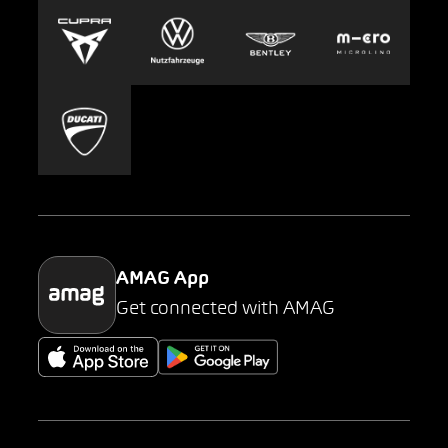
Europcar
Presse
Carsharing
Mobility-as-a-Service
AMAG Classic
Parking
AMAG App
Get connected with AMAG