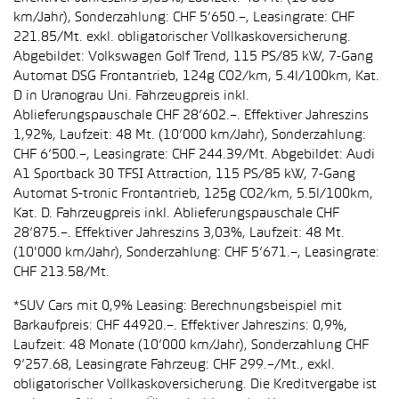
km/Jahr), Sonderzahlung: CHF 5’650.–, Leasingrate: CHF
221.85/Mt. exkl. obligatorischer Vollkaskoversicherung.
Abgebildet: Volkswagen Golf Trend, 115 PS/85 kW, 7-Gang
Automat DSG Frontantrieb, 124g CO2/km, 5.4l/100km, Kat.
D in Uranograu Uni. Fahrzeugpreis inkl.
Ablieferungspauschale CHF 28’602.–. Effektiver Jahreszins
1,92%, Laufzeit: 48 Mt. (10’000 km/Jahr), Sonderzahlung:
CHF 6’500.–, Leasingrate: CHF 244.39/Mt. Abgebildet: Audi
A1 Sportback 30 TFSI Attraction, 115 PS/85 kW, 7-Gang
Automat S-tronic Frontantrieb, 125g CO2/km, 5.5l/100km,
Kat. D. Fahrzeugpreis inkl. Ablieferungspauschale CHF
28’875.–. Effektiver Jahreszins 3,03%, Laufzeit: 48 Mt.
(10'000 km/Jahr), Sonderzahlung: CHF 5’671.–, Leasingrate:
CHF 213.58/Mt.
*SUV Cars mit 0,9% Leasing: Berechnungsbeispiel mit
Barkaufpreis: CHF 44920.–. Effektiver Jahreszins: 0,9%,
Laufzeit: 48 Monate (10’000 km/Jahr), Sonderzahlung CHF
9’257.68, Leasingrate Fahrzeug: CHF 299.–/Mt., exkl.
obligatorischer Vollkaskoversicherung. Die Kreditvergabe ist