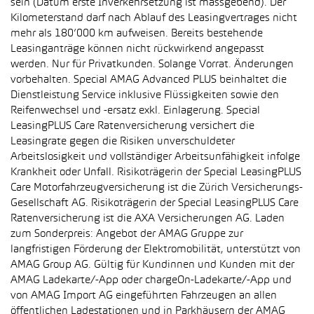
sein (Datum erste Inverkehrsetzung ist massgebend). Der
Kilometerstand darf nach Ablauf des Leasingvertrages nicht
mehr als 180’000 km aufweisen. Bereits bestehende
Leasinganträge können nicht rückwirkend angepasst
werden. Nur für Privatkunden. Solange Vorrat. Änderungen
vorbehalten. Special AMAG Advanced PLUS beinhaltet die
Dienstleistung Service inklusive Flüssigkeiten sowie den
Reifenwechsel und -ersatz exkl. Einlagerung. Special
LeasingPLUS Care Ratenversicherung versichert die
Leasingrate gegen die Risiken unverschuldeter
Arbeitslosigkeit und vollständiger Arbeitsunfähigkeit infolge
Krankheit oder Unfall. Risikoträgerin der Special LeasingPLUS
Care Motorfahrzeugversicherung ist die Zürich Versicherungs-
Gesellschaft AG. Risikoträgerin der Special LeasingPLUS Care
Ratenversicherung ist die AXA Versicherungen AG. Laden
zum Sonderpreis: Angebot der AMAG Gruppe zur
langfristigen Förderung der Elektromobilität, unterstützt von
AMAG Group AG. Gültig für Kundinnen und Kunden mit der
AMAG Ladekarte/-App oder chargeOn-Ladekarte/-App und
von AMAG Import AG eingeführten Fahrzeugen an allen
öffentlichen Ladestationen und in Parkhäusern der AMAG