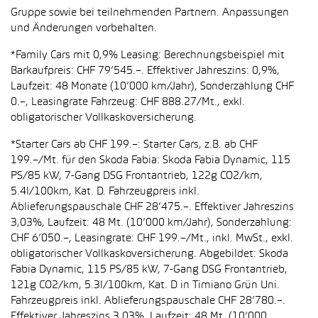
Gruppe sowie bei teilnehmenden Partnern. Anpassungen
und Änderungen vorbehalten.
*Family Cars mit 0,9% Leasing: Berechnungsbeispiel mit
Barkaufpreis: CHF 79’545.–. Effektiver Jahreszins: 0,9%,
Laufzeit: 48 Monate (10’000 km/Jahr), Sonderzahlung CHF
0.–, Leasingrate Fahrzeug: CHF 888.27/Mt., exkl.
obligatorischer Vollkaskoversicherung.
*Starter Cars ab CHF 199.–: Starter Cars, z.B. ab CHF
199.–/Mt. für den Skoda Fabia: Skoda Fabia Dynamic, 115
PS/85 kW, 7-Gang DSG Frontantrieb, 122g CO2/km,
5.4l/100km, Kat. D. Fahrzeugpreis inkl.
Ablieferungspauschale CHF 28’475.–. Effektiver Jahreszins
3,03%, Laufzeit: 48 Mt. (10’000 km/Jahr), Sonderzahlung:
CHF 6’050.–, Leasingrate: CHF 199.–/Mt., inkl. MwSt., exkl.
obligatorischer Vollkaskoversicherung. Abgebildet: Skoda
Fabia Dynamic, 115 PS/85 kW, 7-Gang DSG Frontantrieb,
121g CO2/km, 5.3l/100km, Kat. D in Timiano Grün Uni.
Fahrzeugpreis inkl. Ablieferungspauschale CHF 28’780.–.
Effektiver Jahreszins 3,03%, Laufzeit: 48 Mt. (10’000