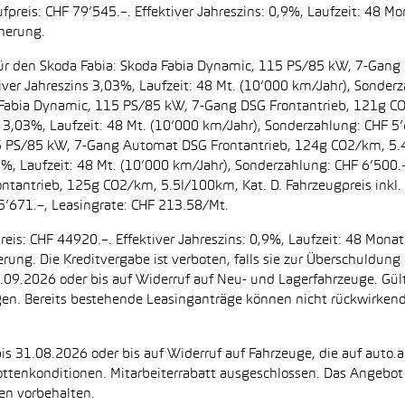
preis: CHF 79’545.–. Effektiver Jahreszins: 0,9%, Laufzeit: 48 M
cherung.
t. für den Skoda Fabia: Skoda Fabia Dynamic, 115 PS/85 kW, 7-Gan
iver Jahreszins 3,03%, Laufzeit: 48 Mt. (10’000 km/Jahr), Sonderz
da Fabia Dynamic, 115 PS/85 kW, 7-Gang DSG Frontantrieb, 121g C
s 3,03%, Laufzeit: 48 Mt. (10’000 km/Jahr), Sonderzahlung: CHF 5’
5 PS/85 kW, 7-Gang Automat DSG Frontantrieb, 124g CO2/km, 5.4l
2%, Laufzeit: 48 Mt. (10’000 km/Jahr), Sonderzahlung: CHF 6’500
ntantrieb, 125g CO2/km, 5.5l/100km, Kat. D. Fahrzeugpreis inkl. 
5’671.–, Leasingrate: CHF 213.58/Mt.
eis: CHF 44920.–. Effektiver Jahreszins: 0,9%, Laufzeit: 48 Mon
herung. Die Kreditvergabe ist verboten, falls sie zur Überschuld
 30.09.2026 oder bis auf Widerruf auf Neu- und Lagerfahrzeuge. Gül
ugen. Bereits bestehende Leasinganträge können nicht rückwirke
is 31.08.2026 oder bis auf Widerruf auf Fahrzeuge, die auf auto.a
ttenkonditionen. Mitarbeiterrabatt ausgeschlossen. Das Angebot i
en vorbehalten.