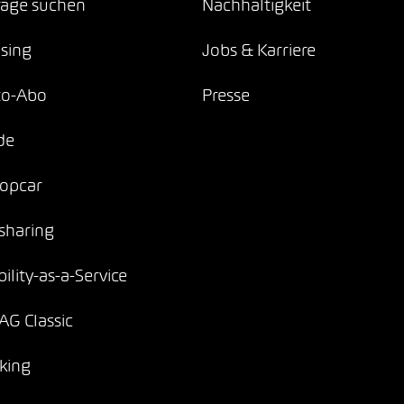
age suchen
Nachhaltigkeit
sing
Jobs & Karriere
to-Abo
Presse
de
opcar
sharing
ility-as-a-Service
G Classic
king