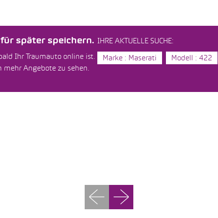
ür später speichern.
IHRE AKTUELLE SUCHE:
ald Ihr Traumauto online ist.
Marke : Maserati
Modell : 422
um mehr Angebote zu sehen.