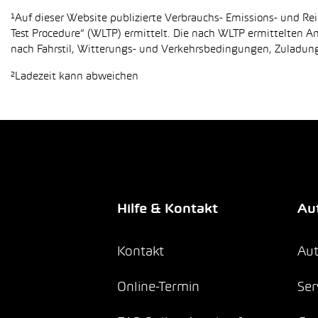
¹Auf dieser Website publizierte Verbrauchs- Emissions- und 
Test Procedure“ (WLTP) ermittelt. Die nach WLTP ermittelten 
nach Fahrstil, Witterungs- und Verkehrsbedingungen, Zuladung,
²Ladezeit kann abweichen
Hilfe & Kontakt
Aut
Kontakt
Aut
Online-Termin
Ser