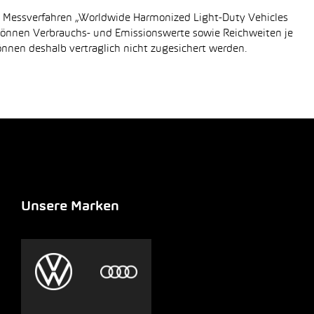
n Messverfahren „Worldwide Harmonized Light-Duty Vehicles
 können Verbrauchs- und Emissionswerte sowie Reichweiten je
önnen deshalb vertraglich nicht zugesichert werden.
Unsere Marken