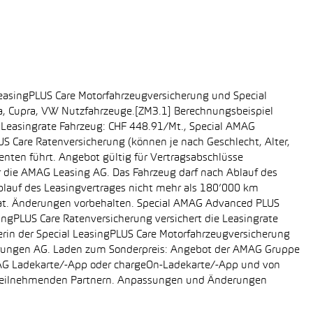
easingPLUS Care Motorfahrzeugversicherung und Special
da, Cupra, VW Nutzfahrzeuge.[ZM3.1] Berechnungsbeispiel
-, Leasingrate Fahrzeug: CHF 448.91/Mt., Special AMAG
S Care Ratenversicherung (können je nach Geschlecht, Alter,
enten führt. Angebot gültig für Vertragsabschlüsse
r die AMAG Leasing AG. Das Fahrzeug darf nach Ablauf des
Ablauf des Leasingvertrages nicht mehr als 180’000 km
rat. Änderungen vorbehalten. Special AMAG Advanced PLUS
singPLUS Care Ratenversicherung versichert die Leasingrate
ägerin der Special LeasingPLUS Care Motorfahrzeugversicherung
icherungen AG. Laden zum Sonderpreis: Angebot der AMAG Gruppe
AMAG Ladekarte/-App oder chargeOn-Ladekarte/-App und von
i teilnehmenden Partnern. Anpassungen und Änderungen