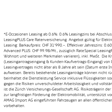
*E-Occasionen Leasing ab 0.6%: 0.6% Leasingzins bei Abschlu
LeasingPLUS Care Ratenversicherung. Angebot gültig für Elekt
Leasing: Barkaufpreis: CHF 31’990.–. Effektiver Jahreszins: 0
Advanced PLUS: CHF 99.98/Mt., zuzüglich Rate Special Leasing
Wohnort und weiteren Merkmalen variieren), inkl. MwSt. Die Kr
(Leasingantragseingang & Kunden-Kaufvertrags-Eingang) von 01
Leasingvertrages nicht älter als 8 Jahre alt sein (Datum erst
aufweisen. Bereits bestehende Leasinganträge können nicht r
beinhaltet die Dienstleistung Service inklusive Flüssigkeiten 
gegen die Risiken unverschuldeter Arbeitslosigkeit und vollstä
ist die Zürich Versicherungs-Gesellschaft AG. Risikoträgerin 
zur langfristigen Förderung der Elektromobilität, unterstüt
AMAG Import AG eingeführten Fahrzeugen an allen öffentlich
vorbehalten.