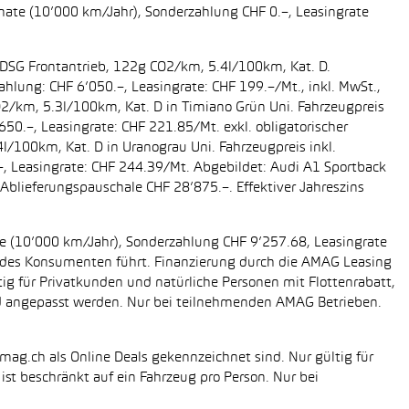
onate (10’000 km/Jahr), Sonderzahlung CHF 0.–, Leasingrate
g DSG Frontantrieb, 122g CO2/km, 5.4l/100km, Kat. D.
ahlung: CHF 6’050.–, Leasingrate: CHF 199.–/Mt., inkl. MwSt.,
O2/km, 5.3l/100km, Kat. D in Timiano Grün Uni. Fahrzeugpreis
650.–, Leasingrate: CHF 221.85/Mt. exkl. obligatorischer
/100km, Kat. D in Uranograu Uni. Fahrzeugpreis inkl.
.–, Leasingrate: CHF 244.39/Mt. Abgebildet: Audi A1 Sportback
Ablieferungspauschale CHF 28’875.–. Effektiver Jahreszins
ate (10’000 km/Jahr), Sonderzahlung CHF 9’257.68, Leasingrate
ung des Konsumenten führt. Finanzierung durch die AMAG Leasing
tig für Privatkunden und natürliche Personen mit Flottenrabatt,
nd angepasst werden. Nur bei teilnehmenden AMAG Betrieben.
mag.ch als Online Deals gekennzeichnet sind. Nur gültig für
st beschränkt auf ein Fahrzeug pro Person. Nur bei