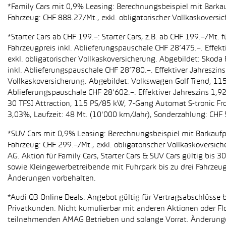
*Family Cars mit 0,9% Leasing: Berechnungsbeispiel mit Barkauf
Fahrzeug: CHF 888.27/Mt., exkl. obligatorischer Vollkaskoversi
*Starter Cars ab CHF 199.–: Starter Cars, z.B. ab CHF 199.–/M
Fahrzeugpreis inkl. Ablieferungspauschale CHF 28’475.–. Effekt
exkl. obligatorischer Vollkaskoversicherung. Abgebildet: Sko
inkl. Ablieferungspauschale CHF 28’780.–. Effektiver Jahreszin
Vollkaskoversicherung. Abgebildet: Volkswagen Golf Trend, 11
Ablieferungspauschale CHF 28’602.–. Effektiver Jahreszins 1,9
30 TFSI Attraction, 115 PS/85 kW, 7-Gang Automat S-tronic Fro
3,03%, Laufzeit: 48 Mt. (10'000 km/Jahr), Sonderzahlung: CHF 
*SUV Cars mit 0,9% Leasing: Berechnungsbeispiel mit Barkaufpr
Fahrzeug: CHF 299.–/Mt., exkl. obligatorischer Vollkaskoversic
AG. Aktion für Family Cars, Starter Cars & SUV Cars gültig bis
sowie Kleingewerbetreibende mit Fuhrpark bis zu drei Fahrze
Änderungen vorbehalten.
*Audi Q3 Online Deals: Angebot gültig für Vertragsabschlüsse b
Privatkunden. Nicht kumulierbar mit anderen Aktionen oder Flo
teilnehmenden AMAG Betrieben und solange Vorrat. Änderung