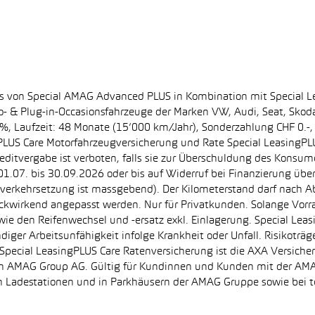
ss von Special AMAG Advanced PLUS in Kombination mit Special L
ro- & Plug-in-Occasionsfahrzeuge der Marken VW, Audi, Seat, Sko
.60%, Laufzeit: 48 Monate (15’000 km/Jahr), Sonderzahlung CHF 0.
PLUS Care Motorfahrzeugversicherung und Rate Special LeasingPLU
editvergabe ist verboten, falls sie zur Überschuldung des Konsum
.07. bis 30.09.2026 oder bis auf Widerruf bei Finanzierung übe
e Inverkehrsetzung ist massgebend). Der Kilometerstand darf nach 
ückwirkend angepasst werden. Nur für Privatkunden. Solange Vor
sowie den Reifenwechsel und -ersatz exkl. Einlagerung. Special Lea
ndiger Arbeitsunfähigkeit infolge Krankheit oder Unfall. Risikotr
der Special LeasingPLUS Care Ratenversicherung ist die AXA Vers
zt von AMAG Group AG. Gültig für Kundinnen und Kunden mit der 
en Ladestationen und in Parkhäusern der AMAG Gruppe sowie be