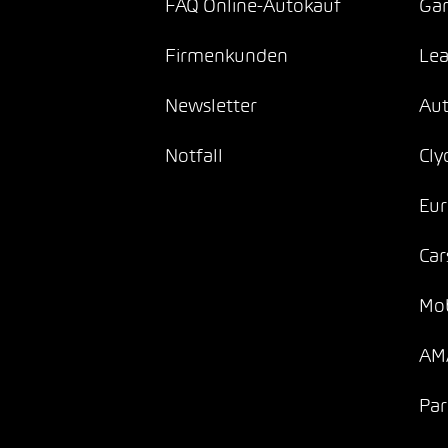
FAQ Online-Autokauf
Gar
Firmenkunden
Lea
Newsletter
Au
Notfall
Cly
Eur
Car
Mob
AMA
Par