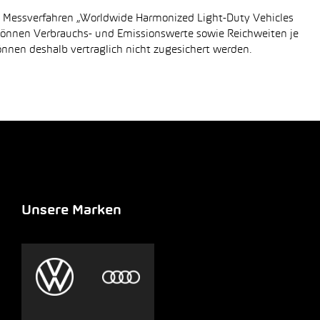
n Messverfahren „Worldwide Harmonized Light-Duty Vehicles
 können Verbrauchs- und Emissionswerte sowie Reichweiten je
önnen deshalb vertraglich nicht zugesichert werden.
Unsere Marken