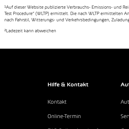
¹Auf dieser Website publizierte Verbrauchs- Emissions- und 
Test Procedure“ (WLTP) ermittelt. Die nach WLTP ermittelten 
nach Fahrstil, Witterungs- und Verkehrsbedingungen, Zuladung,
²Ladezeit kann abweichen
Hilfe & Kontakt
Aut
Kontakt
Aut
Online-Termin
Ser