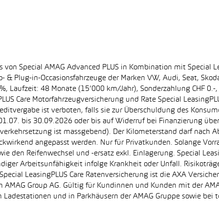
ss von Special AMAG Advanced PLUS in Kombination mit Special L
ro- & Plug-in-Occasionsfahrzeuge der Marken VW, Audi, Seat, Sko
.60%, Laufzeit: 48 Monate (15’000 km/Jahr), Sonderzahlung CHF 0.
PLUS Care Motorfahrzeugversicherung und Rate Special LeasingPLU
editvergabe ist verboten, falls sie zur Überschuldung des Konsum
.07. bis 30.09.2026 oder bis auf Widerruf bei Finanzierung übe
e Inverkehrsetzung ist massgebend). Der Kilometerstand darf nach 
ückwirkend angepasst werden. Nur für Privatkunden. Solange Vor
sowie den Reifenwechsel und -ersatz exkl. Einlagerung. Special Lea
ndiger Arbeitsunfähigkeit infolge Krankheit oder Unfall. Risikotr
der Special LeasingPLUS Care Ratenversicherung ist die AXA Vers
zt von AMAG Group AG. Gültig für Kundinnen und Kunden mit der 
en Ladestationen und in Parkhäusern der AMAG Gruppe sowie be