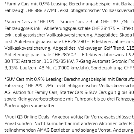
*Family Cars mit 0,9% Leasing: Berechnungsbeispiel mit Barkauf
Fahrzeug: CHF 888.27/Mt., exkl. obligatorischer Vollkaskoversi
*Starter Cars ab CHF 199.–: Starter Cars, z.B. ab CHF 199.–/M
Fahrzeugpreis inkl. Ablieferungspauschale CHF 28’475.–. Effekt
exkl. obligatorischer Vollkaskoversicherung. Abgebildet: Sko
inkl. Ablieferungspauschale CHF 28’780.–. Effektiver Jahreszin
Vollkaskoversicherung. Abgebildet: Volkswagen Golf Trend, 11
Ablieferungspauschale CHF 28’602.–. Effektiver Jahreszins 1,9
30 TFSI Attraction, 115 PS/85 kW, 7-Gang Automat S-tronic Fro
3,03%, Laufzeit: 48 Mt. (10'000 km/Jahr), Sonderzahlung: CHF 
*SUV Cars mit 0,9% Leasing: Berechnungsbeispiel mit Barkaufpr
Fahrzeug: CHF 299.–/Mt., exkl. obligatorischer Vollkaskoversic
AG. Aktion für Family Cars, Starter Cars & SUV Cars gültig bis
sowie Kleingewerbetreibende mit Fuhrpark bis zu drei Fahrze
Änderungen vorbehalten.
*Audi Q3 Online Deals: Angebot gültig für Vertragsabschlüsse b
Privatkunden. Nicht kumulierbar mit anderen Aktionen oder Flo
teilnehmenden AMAG Betrieben und solange Vorrat. Änderung