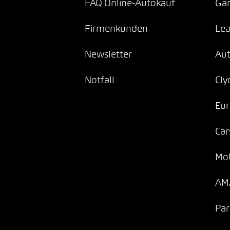
FAQ Online-Autokauf
Gar
Firmenkunden
Lea
Newsletter
Au
Notfall
Cly
Eur
Car
Mob
AMA
Par