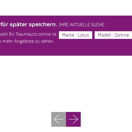
ür später speichern.
IHRE AKTUELLE SUCHE:
ald Ihr Traumauto online ist.
Marke : Lotus
Modell : Cortina
um mehr Angebote zu sehen.