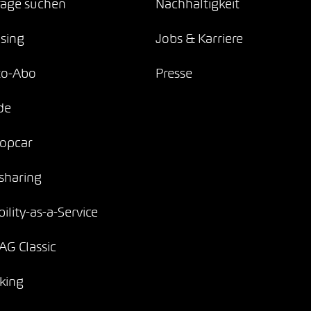
age suchen
Nachhaltigkeit
sing
Jobs & Karriere
to-Abo
Presse
de
opcar
sharing
ility-as-a-Service
G Classic
king