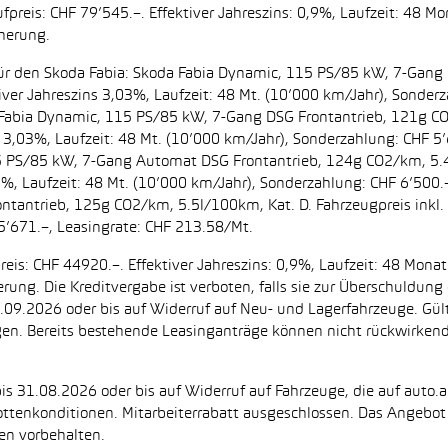
preis: CHF 79’545.–. Effektiver Jahreszins: 0,9%, Laufzeit: 48 M
cherung.
t. für den Skoda Fabia: Skoda Fabia Dynamic, 115 PS/85 kW, 7-Gan
iver Jahreszins 3,03%, Laufzeit: 48 Mt. (10’000 km/Jahr), Sonderz
da Fabia Dynamic, 115 PS/85 kW, 7-Gang DSG Frontantrieb, 121g C
s 3,03%, Laufzeit: 48 Mt. (10’000 km/Jahr), Sonderzahlung: CHF 5’
5 PS/85 kW, 7-Gang Automat DSG Frontantrieb, 124g CO2/km, 5.4l
2%, Laufzeit: 48 Mt. (10’000 km/Jahr), Sonderzahlung: CHF 6’500
ntantrieb, 125g CO2/km, 5.5l/100km, Kat. D. Fahrzeugpreis inkl. 
5’671.–, Leasingrate: CHF 213.58/Mt.
eis: CHF 44920.–. Effektiver Jahreszins: 0,9%, Laufzeit: 48 Mon
herung. Die Kreditvergabe ist verboten, falls sie zur Überschuld
 30.09.2026 oder bis auf Widerruf auf Neu- und Lagerfahrzeuge. Gül
ugen. Bereits bestehende Leasinganträge können nicht rückwirke
is 31.08.2026 oder bis auf Widerruf auf Fahrzeuge, die auf auto.a
ttenkonditionen. Mitarbeiterrabatt ausgeschlossen. Das Angebot i
en vorbehalten.