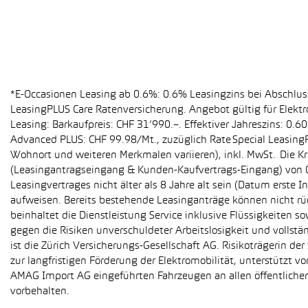
*E-Occasionen Leasing ab 0.6%: 0.6% Leasingzins bei Abschlu
LeasingPLUS Care Ratenversicherung. Angebot gültig für Elekt
Leasing: Barkaufpreis: CHF 31’990.–. Effektiver Jahreszins: 0
Advanced PLUS: CHF 99.98/Mt., zuzüglich Rate Special Leasing
Wohnort und weiteren Merkmalen variieren), inkl. MwSt. Die Kr
(Leasingantragseingang & Kunden-Kaufvertrags-Eingang) von 01
Leasingvertrages nicht älter als 8 Jahre alt sein (Datum erst
aufweisen. Bereits bestehende Leasinganträge können nicht r
beinhaltet die Dienstleistung Service inklusive Flüssigkeiten 
gegen die Risiken unverschuldeter Arbeitslosigkeit und vollstä
ist die Zürich Versicherungs-Gesellschaft AG. Risikoträgerin 
zur langfristigen Förderung der Elektromobilität, unterstüt
AMAG Import AG eingeführten Fahrzeugen an allen öffentlich
vorbehalten.