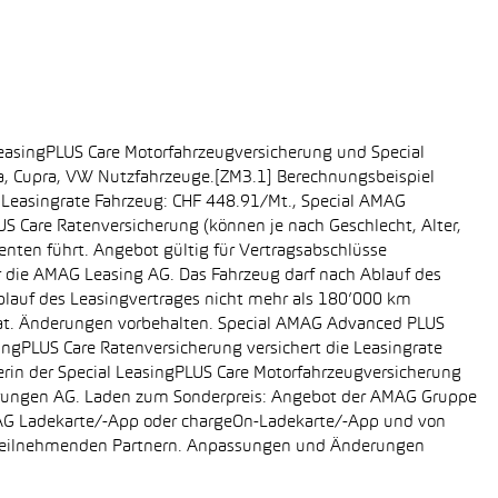
easingPLUS Care Motorfahrzeugversicherung und Special
da, Cupra, VW Nutzfahrzeuge.[ZM3.1] Berechnungsbeispiel
-, Leasingrate Fahrzeug: CHF 448.91/Mt., Special AMAG
S Care Ratenversicherung (können je nach Geschlecht, Alter,
enten führt. Angebot gültig für Vertragsabschlüsse
r die AMAG Leasing AG. Das Fahrzeug darf nach Ablauf des
Ablauf des Leasingvertrages nicht mehr als 180’000 km
rat. Änderungen vorbehalten. Special AMAG Advanced PLUS
singPLUS Care Ratenversicherung versichert die Leasingrate
ägerin der Special LeasingPLUS Care Motorfahrzeugversicherung
icherungen AG. Laden zum Sonderpreis: Angebot der AMAG Gruppe
AMAG Ladekarte/-App oder chargeOn-Ladekarte/-App und von
i teilnehmenden Partnern. Anpassungen und Änderungen