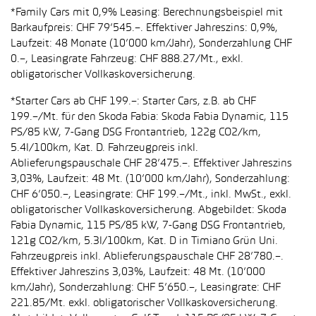
*Family Cars mit 0,9% Leasing: Berechnungsbeispiel mit
Barkaufpreis: CHF 79’545.–. Effektiver Jahreszins: 0,9%,
Laufzeit: 48 Monate (10’000 km/Jahr), Sonderzahlung CHF
0.–, Leasingrate Fahrzeug: CHF 888.27/Mt., exkl.
obligatorischer Vollkaskoversicherung.
*Starter Cars ab CHF 199.–: Starter Cars, z.B. ab CHF
199.–/Mt. für den Skoda Fabia: Skoda Fabia Dynamic, 115
PS/85 kW, 7-Gang DSG Frontantrieb, 122g CO2/km,
5.4l/100km, Kat. D. Fahrzeugpreis inkl.
Ablieferungspauschale CHF 28’475.–. Effektiver Jahreszins
3,03%, Laufzeit: 48 Mt. (10’000 km/Jahr), Sonderzahlung:
CHF 6’050.–, Leasingrate: CHF 199.–/Mt., inkl. MwSt., exkl.
obligatorischer Vollkaskoversicherung. Abgebildet: Skoda
Fabia Dynamic, 115 PS/85 kW, 7-Gang DSG Frontantrieb,
121g CO2/km, 5.3l/100km, Kat. D in Timiano Grün Uni.
Fahrzeugpreis inkl. Ablieferungspauschale CHF 28’780.–.
Effektiver Jahreszins 3,03%, Laufzeit: 48 Mt. (10’000
km/Jahr), Sonderzahlung: CHF 5’650.–, Leasingrate: CHF
221.85/Mt. exkl. obligatorischer Vollkaskoversicherung.