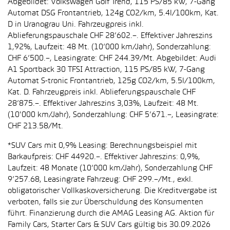
Abgebildet: Volkswagen Golf Trend, 115 PS/85 kW, 7-Gang
Automat DSG Frontantrieb, 124g CO2/km, 5.4l/100km, Kat.
D in Uranograu Uni. Fahrzeugpreis inkl.
Ablieferungspauschale CHF 28’602.–. Effektiver Jahreszins
1,92%, Laufzeit: 48 Mt. (10’000 km/Jahr), Sonderzahlung:
CHF 6’500.–, Leasingrate: CHF 244.39/Mt. Abgebildet: Audi
A1 Sportback 30 TFSI Attraction, 115 PS/85 kW, 7-Gang
Automat S-tronic Frontantrieb, 125g CO2/km, 5.5l/100km,
Kat. D. Fahrzeugpreis inkl. Ablieferungspauschale CHF
28’875.–. Effektiver Jahreszins 3,03%, Laufzeit: 48 Mt.
(10'000 km/Jahr), Sonderzahlung: CHF 5’671.–, Leasingrate:
CHF 213.58/Mt.
*SUV Cars mit 0,9% Leasing: Berechnungsbeispiel mit
Barkaufpreis: CHF 44920.–. Effektiver Jahreszins: 0,9%,
Laufzeit: 48 Monate (10’000 km/Jahr), Sonderzahlung CHF
9’257.68, Leasingrate Fahrzeug: CHF 299.–/Mt., exkl.
obligatorischer Vollkaskoversicherung. Die Kreditvergabe ist
verboten, falls sie zur Überschuldung des Konsumenten
führt. Finanzierung durch die AMAG Leasing AG. Aktion für
Family Cars, Starter Cars & SUV Cars gültig bis 30.09.2026