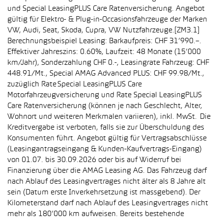
und Special LeasingPLUS Care Ratenversicherung. Angebot
gültig für Elektro- & Plug-in-Occasionsfahrzeuge der Marken
VW, Audi, Seat, Skoda, Cupra, VW Nutzfahrzeuge.[ZM3.1]
Berechnungsbeispiel Leasing: Barkaufpreis: CHF 31’990.–.
Effektiver Jahreszins: 0.60%, Laufzeit: 48 Monate (15’000
km/Jahr), Sonderzahlung CHF 0.-, Leasingrate Fahrzeug: CHF
448.91/Mt., Special AMAG Advanced PLUS: CHF 99.98/Mt.,
zuzüglich Rate Special LeasingPLUS Care
Motorfahrzeugversicherung und Rate Special LeasingPLUS
Care Ratenversicherung (können je nach Geschlecht, Alter,
Wohnort und weiteren Merkmalen variieren), inkl. MwSt. Die
Kreditvergabe ist verboten, falls sie zur Überschuldung des
Konsumenten führt. Angebot gültig für Vertragsabschlüsse
(Leasingantragseingang & Kunden-Kaufvertrags-Eingang)
von 01.07. bis 30.09.2026 oder bis auf Widerruf bei
Finanzierung über die AMAG Leasing AG. Das Fahrzeug darf
nach Ablauf des Leasingvertrages nicht älter als 8 Jahre alt
sein (Datum erste Inverkehrsetzung ist massgebend). Der
Kilometerstand darf nach Ablauf des Leasingvertrages nicht
mehr als 180’000 km aufweisen. Bereits bestehende