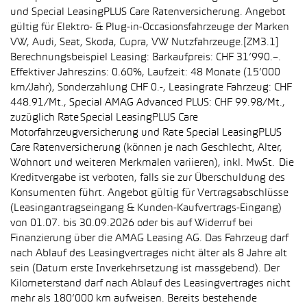
und Special LeasingPLUS Care Ratenversicherung. Angebot
gültig für Elektro- & Plug-in-Occasionsfahrzeuge der Marken
VW, Audi, Seat, Skoda, Cupra, VW Nutzfahrzeuge.[ZM3.1]
Berechnungsbeispiel Leasing: Barkaufpreis: CHF 31’990.–.
Effektiver Jahreszins: 0.60%, Laufzeit: 48 Monate (15’000
km/Jahr), Sonderzahlung CHF 0.-, Leasingrate Fahrzeug: CHF
448.91/Mt., Special AMAG Advanced PLUS: CHF 99.98/Mt.,
zuzüglich Rate Special LeasingPLUS Care
Motorfahrzeugversicherung und Rate Special LeasingPLUS
Care Ratenversicherung (können je nach Geschlecht, Alter,
Wohnort und weiteren Merkmalen variieren), inkl. MwSt. Die
Kreditvergabe ist verboten, falls sie zur Überschuldung des
Konsumenten führt. Angebot gültig für Vertragsabschlüsse
(Leasingantragseingang & Kunden-Kaufvertrags-Eingang)
von 01.07. bis 30.09.2026 oder bis auf Widerruf bei
Finanzierung über die AMAG Leasing AG. Das Fahrzeug darf
nach Ablauf des Leasingvertrages nicht älter als 8 Jahre alt
sein (Datum erste Inverkehrsetzung ist massgebend). Der
Kilometerstand darf nach Ablauf des Leasingvertrages nicht
mehr als 180’000 km aufweisen. Bereits bestehende