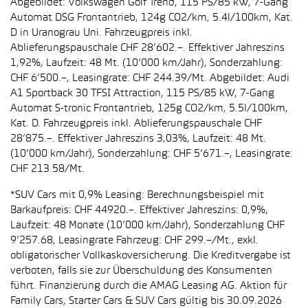
Abgebildet: Volkswagen Golf Trend, 115 PS/85 kW, 7-Gang
Automat DSG Frontantrieb, 124g CO2/km, 5.4l/100km, Kat.
D in Uranograu Uni. Fahrzeugpreis inkl.
Ablieferungspauschale CHF 28’602.–. Effektiver Jahreszins
1,92%, Laufzeit: 48 Mt. (10’000 km/Jahr), Sonderzahlung:
CHF 6’500.–, Leasingrate: CHF 244.39/Mt. Abgebildet: Audi
A1 Sportback 30 TFSI Attraction, 115 PS/85 kW, 7-Gang
Automat S-tronic Frontantrieb, 125g CO2/km, 5.5l/100km,
Kat. D. Fahrzeugpreis inkl. Ablieferungspauschale CHF
28’875.–. Effektiver Jahreszins 3,03%, Laufzeit: 48 Mt.
(10'000 km/Jahr), Sonderzahlung: CHF 5’671.–, Leasingrate:
CHF 213.58/Mt.
*SUV Cars mit 0,9% Leasing: Berechnungsbeispiel mit
Barkaufpreis: CHF 44920.–. Effektiver Jahreszins: 0,9%,
Laufzeit: 48 Monate (10’000 km/Jahr), Sonderzahlung CHF
9’257.68, Leasingrate Fahrzeug: CHF 299.–/Mt., exkl.
obligatorischer Vollkaskoversicherung. Die Kreditvergabe ist
verboten, falls sie zur Überschuldung des Konsumenten
führt. Finanzierung durch die AMAG Leasing AG. Aktion für
Family Cars, Starter Cars & SUV Cars gültig bis 30.09.2026