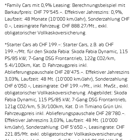
*Family Cars mit 0,9% Leasing: Berechnungsbeispiel mit
Barkaufpreis: CHF 79’545.–. Effektiver Jahreszins: 0,9%,
Laufzeit: 48 Monate (10’000 km/Jahr), Sonderzahlung CHF
0.–, Leasingrate Fahrzeug: CHF 888.27/Mt., exkl.
obligatorischer Vollkaskoversicherung.
*Starter Cars ab CHF 199.–: Starter Cars, z.B. ab CHF
199.–/Mt. für den Skoda Fabia: Skoda Fabia Dynamic, 115
PS/85 kW, 7-Gang DSG Frontantrieb, 122g CO2/km,
5.4l/100km, Kat. D. Fahrzeugpreis inkl.
Ablieferungspauschale CHF 28’475.–. Effektiver Jahreszins
3,03%, Laufzeit: 48 Mt. (10’000 km/Jahr), Sonderzahlung:
CHF 6’050.–, Leasingrate: CHF 199.–/Mt., inkl. MwSt., exkl.
obligatorischer Vollkaskoversicherung. Abgebildet: Skoda
Fabia Dynamic, 115 PS/85 kW, 7-Gang DSG Frontantrieb,
121g CO2/km, 5.3l/100km, Kat. D in Timiano Grün Uni.
Fahrzeugpreis inkl. Ablieferungspauschale CHF 28’780.–.
Effektiver Jahreszins 3,03%, Laufzeit: 48 Mt. (10’000
km/Jahr), Sonderzahlung: CHF 5’650.–, Leasingrate: CHF
221.85/Mt. exkl. obligatorischer Vollkaskoversicherung.