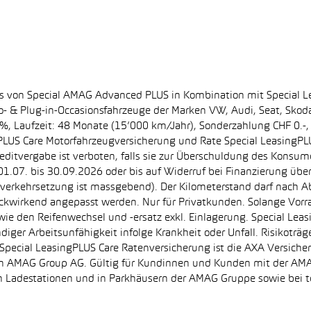
ss von Special AMAG Advanced PLUS in Kombination mit Special L
ro- & Plug-in-Occasionsfahrzeuge der Marken VW, Audi, Seat, Sko
.60%, Laufzeit: 48 Monate (15’000 km/Jahr), Sonderzahlung CHF 0.
PLUS Care Motorfahrzeugversicherung und Rate Special LeasingPLU
editvergabe ist verboten, falls sie zur Überschuldung des Konsum
.07. bis 30.09.2026 oder bis auf Widerruf bei Finanzierung übe
e Inverkehrsetzung ist massgebend). Der Kilometerstand darf nach 
ückwirkend angepasst werden. Nur für Privatkunden. Solange Vor
sowie den Reifenwechsel und -ersatz exkl. Einlagerung. Special Lea
ndiger Arbeitsunfähigkeit infolge Krankheit oder Unfall. Risikotr
der Special LeasingPLUS Care Ratenversicherung ist die AXA Vers
zt von AMAG Group AG. Gültig für Kundinnen und Kunden mit der 
en Ladestationen und in Parkhäusern der AMAG Gruppe sowie be