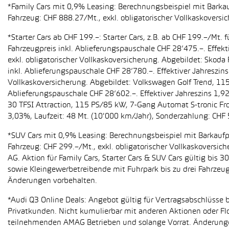
*Family Cars mit 0,9% Leasing: Berechnungsbeispiel mit Barkauf
Fahrzeug: CHF 888.27/Mt., exkl. obligatorischer Vollkaskoversi
*Starter Cars ab CHF 199.–: Starter Cars, z.B. ab CHF 199.–/M
Fahrzeugpreis inkl. Ablieferungspauschale CHF 28’475.–. Effekt
exkl. obligatorischer Vollkaskoversicherung. Abgebildet: Sko
inkl. Ablieferungspauschale CHF 28’780.–. Effektiver Jahreszin
Vollkaskoversicherung. Abgebildet: Volkswagen Golf Trend, 11
Ablieferungspauschale CHF 28’602.–. Effektiver Jahreszins 1,9
30 TFSI Attraction, 115 PS/85 kW, 7-Gang Automat S-tronic Fro
3,03%, Laufzeit: 48 Mt. (10'000 km/Jahr), Sonderzahlung: CHF 
*SUV Cars mit 0,9% Leasing: Berechnungsbeispiel mit Barkaufpr
Fahrzeug: CHF 299.–/Mt., exkl. obligatorischer Vollkaskoversic
AG. Aktion für Family Cars, Starter Cars & SUV Cars gültig bis
sowie Kleingewerbetreibende mit Fuhrpark bis zu drei Fahrze
Änderungen vorbehalten.
*Audi Q3 Online Deals: Angebot gültig für Vertragsabschlüsse b
Privatkunden. Nicht kumulierbar mit anderen Aktionen oder Flo
teilnehmenden AMAG Betrieben und solange Vorrat. Änderung