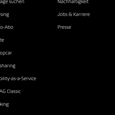
age suchen
Nachhaltigkeit
sing
Jobs & Karriere
to-Abo
Presse
de
opcar
sharing
ility-as-a-Service
G Classic
king