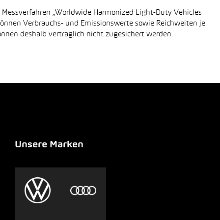
n Messverfahren „Worldwide Harmonized Light-Duty Vehicles
 können Verbrauchs- und Emissionswerte sowie Reichweiten je
önnen deshalb vertraglich nicht zugesichert werden.
Unsere Marken