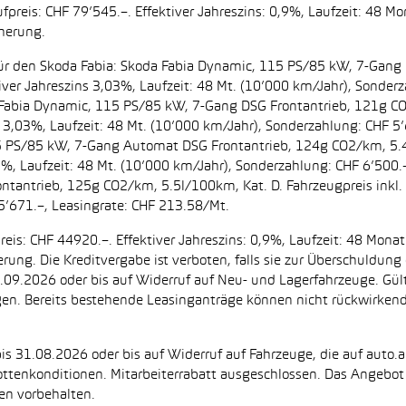
preis: CHF 79’545.–. Effektiver Jahreszins: 0,9%, Laufzeit: 48 M
cherung.
t. für den Skoda Fabia: Skoda Fabia Dynamic, 115 PS/85 kW, 7-Gan
iver Jahreszins 3,03%, Laufzeit: 48 Mt. (10’000 km/Jahr), Sonderz
da Fabia Dynamic, 115 PS/85 kW, 7-Gang DSG Frontantrieb, 121g C
s 3,03%, Laufzeit: 48 Mt. (10’000 km/Jahr), Sonderzahlung: CHF 5’
5 PS/85 kW, 7-Gang Automat DSG Frontantrieb, 124g CO2/km, 5.4l
2%, Laufzeit: 48 Mt. (10’000 km/Jahr), Sonderzahlung: CHF 6’500
ntantrieb, 125g CO2/km, 5.5l/100km, Kat. D. Fahrzeugpreis inkl. 
5’671.–, Leasingrate: CHF 213.58/Mt.
eis: CHF 44920.–. Effektiver Jahreszins: 0,9%, Laufzeit: 48 Mon
herung. Die Kreditvergabe ist verboten, falls sie zur Überschuld
 30.09.2026 oder bis auf Widerruf auf Neu- und Lagerfahrzeuge. Gül
ugen. Bereits bestehende Leasinganträge können nicht rückwirke
is 31.08.2026 oder bis auf Widerruf auf Fahrzeuge, die auf auto.a
ttenkonditionen. Mitarbeiterrabatt ausgeschlossen. Das Angebot i
en vorbehalten.