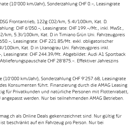
onate (10’000 km/Jahr), Sonderzahlung CHF 0.–, Leasingrate
g DSG Frontantrieb, 122g CO2/km, 5.4l/100km, Kat. D.
ahlung: CHF 6’050.–, Leasingrate: CHF 199.–/Mt., inkl. MwSt.,
O2/km, 5.3l/100km, Kat. D in Timiano Grün Uni. Fahrzeugpreis
650.–, Leasingrate: CHF 221.85/Mt. exkl. obligatorischer
/100km, Kat. D in Uranograu Uni. Fahrzeugpreis inkl.
.–, Leasingrate: CHF 244.39/Mt. Abgebildet: Audi A1 Sportback
Ablieferungspauschale CHF 28’875.–. Effektiver Jahreszins
ate (10’000 km/Jahr), Sonderzahlung CHF 9’257.68, Leasingrate
ung des Konsumenten führt. Finanzierung durch die AMAG Leasing
tig für Privatkunden und natürliche Personen mit Flottenrabatt,
nd angepasst werden. Nur bei teilnehmenden AMAG Betrieben.
mag.ch als Online Deals gekennzeichnet sind. Nur gültig für
st beschränkt auf ein Fahrzeug pro Person. Nur bei