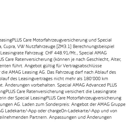
easingPLUS Care Motorfahrzeugversicherung und Special
da, Cupra, VW Nutzfahrzeuge.[ZM3.1] Berechnungsbeispiel
-, Leasingrate Fahrzeug: CHF 448.91/Mt., Special AMAG
S Care Ratenversicherung (können je nach Geschlecht, Alter,
enten führt. Angebot gültig für Vertragsabschlüsse
r die AMAG Leasing AG. Das Fahrzeug darf nach Ablauf des
Ablauf des Leasingvertrages nicht mehr als 180’000 km
rat. Änderungen vorbehalten. Special AMAG Advanced PLUS
singPLUS Care Ratenversicherung versichert die Leasingrate
ägerin der Special LeasingPLUS Care Motorfahrzeugversicherung
icherungen AG. Laden zum Sonderpreis: Angebot der AMAG Gruppe
AMAG Ladekarte/-App oder chargeOn-Ladekarte/-App und von
i teilnehmenden Partnern. Anpassungen und Änderungen