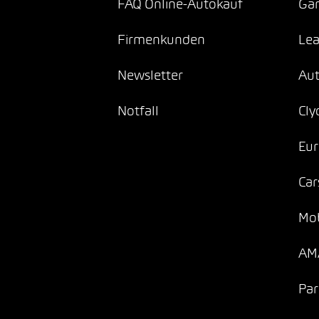
FAQ Online-Autokauf
Gar
Firmenkunden
Lea
Newsletter
Au
Notfall
Cly
Eur
Car
Mob
AMA
Par