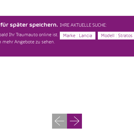
ür später speichern.
IHRE AKTUELLE SUCHE:
ald Ihr Traumauto online ist.
Marke : Lancia
Modell : Stratos
um mehr Angebote zu sehen.