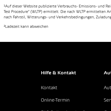
¹Auf dieser Website publizierte Verbrauchs- Emissions- und 
Test Procedure“ (WLTP) ermittelt. Die nach WLTP ermittelten 
nach Fahrstil, Witterungs- und Verkehrsbedingungen, Zuladung,
²Ladezeit kann abweichen
Hilfe & Kontakt
Aut
Kontakt
Aut
Online-Termin
Ser