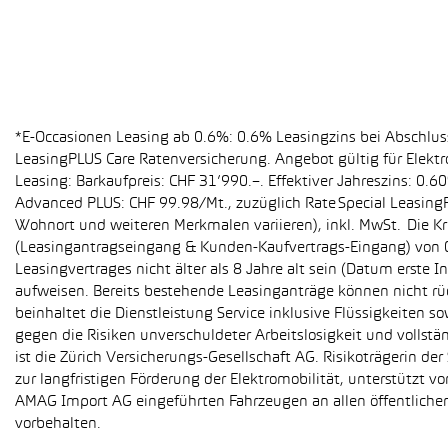
*E-Occasionen Leasing ab 0.6%: 0.6% Leasingzins bei Abschlu
LeasingPLUS Care Ratenversicherung. Angebot gültig für Elekt
Leasing: Barkaufpreis: CHF 31’990.–. Effektiver Jahreszins: 0
Advanced PLUS: CHF 99.98/Mt., zuzüglich Rate Special Leasing
Wohnort und weiteren Merkmalen variieren), inkl. MwSt. Die Kr
(Leasingantragseingang & Kunden-Kaufvertrags-Eingang) von 01
Leasingvertrages nicht älter als 8 Jahre alt sein (Datum erst
aufweisen. Bereits bestehende Leasinganträge können nicht r
beinhaltet die Dienstleistung Service inklusive Flüssigkeiten 
gegen die Risiken unverschuldeter Arbeitslosigkeit und vollstä
ist die Zürich Versicherungs-Gesellschaft AG. Risikoträgerin 
zur langfristigen Förderung der Elektromobilität, unterstüt
AMAG Import AG eingeführten Fahrzeugen an allen öffentlich
vorbehalten.