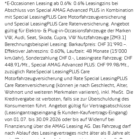
*E-Occasionen Leasing ab 0.6%: 0.6% Leasingzins bei
Abschluss von Special AMAG Advanced PLUS in Kombination
mit Special LeasingPLUS Care Motorfahrzeugversicherung
und Special LeasingPLUS Care Ratenversicherung. Angebot
gültig für Elektro- & Plug-in-Occasionsfahrzeuge der Marken
VW, Audi, Seat, Skoda, Cupra, VW Nutzfahrzeuge.[ZM3.1]
Berechnungsbeispiel Leasing: Barkaufpreis: CHF 31’990.–.
Effektiver Jahreszins: 0.60%, Laufzeit: 48 Monate (15’000
km/Jahr), Sonderzahlung CHF 0.-, Leasingrate Fahrzeug: CHF
448.91/Mt., Special AMAG Advanced PLUS: CHF 99.98/Mt.,
zuzüglich Rate Special LeasingPLUS Care
Motorfahrzeugversicherung und Rate Special LeasingPLUS
Care Ratenversicherung (können je nach Geschlecht, Alter,
Wohnort und weiteren Merkmalen variieren), inkl. MwSt. Die
Kreditvergabe ist verboten, falls sie zur Überschuldung des
Konsumenten führt. Angebot gültig für Vertragsabschlüsse
(Leasingantragseingang & Kunden-Kaufvertrags-Eingang)
von 01.07. bis 30.09.2026 oder bis auf Widerruf bei
Finanzierung über die AMAG Leasing AG. Das Fahrzeug darf
nach Ablauf des Leasingvertrages nicht älter als 8 Jahre alt