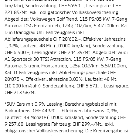
km/Jahr), Sonderzahlung: CHF 5’650.–, Leasingrate: CHF
221.85/Mt. exkl. obligatorischer Vollkaskoversicherung.
Abgebildet: Volkswagen Golf Trend, 115 PS/85 kW, 7-Gang
Automat DSG Frontantrieb, 124g CO2/km, 5.4l/100km, Kat.
D in Uranograu Uni. Fahrzeugpreis inkl.
Ablieferungspauschale CHF 28’602.–. Effektiver Jahreszins
1,92%, Laufzeit: 48 Mt. (10’000 km/Jahr), Sonderzahlung:
CHF 6’500.–, Leasingrate: CHF 244.39/Mt. Abgebildet: Audi
A1 Sportback 30 TFSI Attraction, 115 PS/85 kW, 7-Gang
Automat S-tronic Frontantrieb, 125g CO2/km, 5.5l/100km,
Kat. D. Fahrzeugpreis inkl. Ablieferungspauschale CHF
28’875.–. Effektiver Jahreszins 3,03%, Laufzeit: 48 Mt.
(10'000 km/Jahr), Sonderzahlung: CHF 5’671.–, Leasingrate:
CHF 213.58/Mt.
*SUV Cars mit 0,9% Leasing: Berechnungsbeispiel mit
Barkaufpreis: CHF 44920.–. Effektiver Jahreszins: 0,9%,
Laufzeit: 48 Monate (10’000 km/Jahr), Sonderzahlung CHF
9’257.68, Leasingrate Fahrzeug: CHF 299.–/Mt., exkl.
obligatorischer Vollkaskoversicherung. Die Kreditvergabe ist