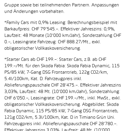
Gruppe sowie bei teilnehmenden Partnern. Anpassungen
und Änderungen vorbehalten.
*Family Cars mit 0,9% Leasing: Berechnungsbeispiel mit
Barkaufpreis: CHF 79’545.–. Effektiver Jahreszins: 0,9%,
Laufzeit: 48 Monate (10’000 km/Jahr), Sonderzahlung CHF
0.–, Leasingrate Fahrzeug: CHF 888.27/Mt., exkl.
obligatorischer Vollkaskoversicherung.
*Starter Cars ab CHF 199.–: Starter Cars, z.B. ab CHF
199.–/Mt. für den Skoda Fabia: Skoda Fabia Dynamic, 115
PS/85 kW, 7-Gang DSG Frontantrieb, 122g CO2/km,
5.4l/100km, Kat. D. Fahrzeugpreis inkl.
Ablieferungspauschale CHF 28’475.–. Effektiver Jahreszins
3,03%, Laufzeit: 48 Mt. (10’000 km/Jahr), Sonderzahlung:
CHF 6’050.–, Leasingrate: CHF 199.–/Mt., inkl. MwSt., exkl.
obligatorischer Vollkaskoversicherung. Abgebildet: Skoda
Fabia Dynamic, 115 PS/85 kW, 7-Gang DSG Frontantrieb,
121g CO2/km, 5.3l/100km, Kat. D in Timiano Grün Uni.
Fahrzeugpreis inkl. Ablieferungspauschale CHF 28’780.–.
Effektiver Jahreszins 3,03%, Laufzeit: 48 Mt. (10’000