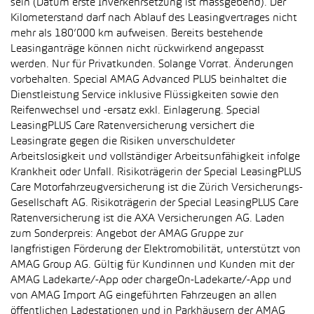
sein (Datum erste Inverkehrsetzung ist massgebend). Der
Kilometerstand darf nach Ablauf des Leasingvertrages nicht
mehr als 180’000 km aufweisen. Bereits bestehende
Leasinganträge können nicht rückwirkend angepasst
werden. Nur für Privatkunden. Solange Vorrat. Änderungen
vorbehalten. Special AMAG Advanced PLUS beinhaltet die
Dienstleistung Service inklusive Flüssigkeiten sowie den
Reifenwechsel und -ersatz exkl. Einlagerung. Special
LeasingPLUS Care Ratenversicherung versichert die
Leasingrate gegen die Risiken unverschuldeter
Arbeitslosigkeit und vollständiger Arbeitsunfähigkeit infolge
Krankheit oder Unfall. Risikoträgerin der Special LeasingPLUS
Care Motorfahrzeugversicherung ist die Zürich Versicherungs-
Gesellschaft AG. Risikoträgerin der Special LeasingPLUS Care
Ratenversicherung ist die AXA Versicherungen AG. Laden
zum Sonderpreis: Angebot der AMAG Gruppe zur
langfristigen Förderung der Elektromobilität, unterstützt von
AMAG Group AG. Gültig für Kundinnen und Kunden mit der
AMAG Ladekarte/-App oder chargeOn-Ladekarte/-App und
von AMAG Import AG eingeführten Fahrzeugen an allen
öffentlichen Ladestationen und in Parkhäusern der AMAG