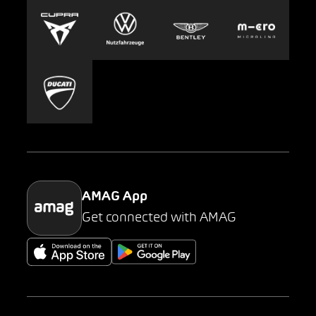
Europcar
Presse
Carsharing
Mobility-as-a-Service
AMAG Classic
Parking
AMAG App
Get connected with AMAG