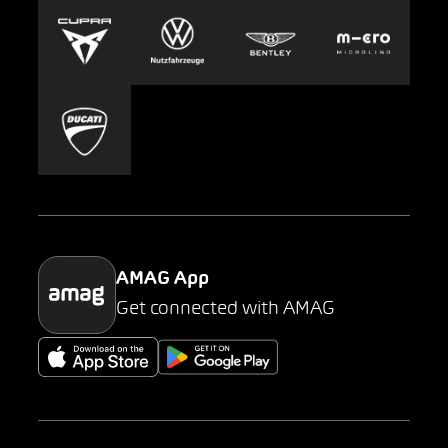
Europcar
Presse
Carsharing
Mobility-as-a-Service
AMAG Classic
Parking
AMAG App
Get connected with AMAG