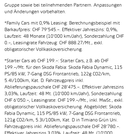
Gruppe sowie bei teilnehmenden Partnern. Anpassungen
und Änderungen vorbehalten.
*Family Cars mit 0,9% Leasing: Berechnungsbeispiel mit
Barkaufpreis: CHF 79’545.–. Effektiver Jahreszins: 0,9%,
Laufzeit: 48 Monate (10’000 km/Jahr), Sonderzahlung CHF
0.–, Leasingrate Fahrzeug: CHF 888.27/Mt., exkl.
obligatorischer Vollkaskoversicherung.
*Starter Cars ab CHF 199.–: Starter Cars, z.B. ab CHF
199.–/Mt. für den Skoda Fabia: Skoda Fabia Dynamic, 115
PS/85 kW, 7-Gang DSG Frontantrieb, 122g CO2/km,
5.4l/100km, Kat. D. Fahrzeugpreis inkl.
Ablieferungspauschale CHF 28’475.–. Effektiver Jahreszins
3,03%, Laufzeit: 48 Mt. (10’000 km/Jahr), Sonderzahlung:
CHF 6’050.–, Leasingrate: CHF 199.–/Mt., inkl. MwSt., exkl.
obligatorischer Vollkaskoversicherung. Abgebildet: Skoda
Fabia Dynamic, 115 PS/85 kW, 7-Gang DSG Frontantrieb,
121g CO2/km, 5.3l/100km, Kat. D in Timiano Grün Uni.
Fahrzeugpreis inkl. Ablieferungspauschale CHF 28’780.–.
Effektiver Jahreszins 3,03%, Laufzeit: 48 Mt. (10’000