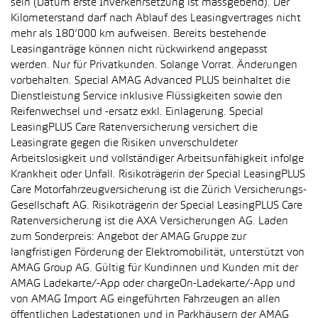
sein (Datum erste Inverkehrsetzung ist massgebend). Der
Kilometerstand darf nach Ablauf des Leasingvertrages nicht
mehr als 180’000 km aufweisen. Bereits bestehende
Leasinganträge können nicht rückwirkend angepasst
werden. Nur für Privatkunden. Solange Vorrat. Änderungen
vorbehalten. Special AMAG Advanced PLUS beinhaltet die
Dienstleistung Service inklusive Flüssigkeiten sowie den
Reifenwechsel und -ersatz exkl. Einlagerung. Special
LeasingPLUS Care Ratenversicherung versichert die
Leasingrate gegen die Risiken unverschuldeter
Arbeitslosigkeit und vollständiger Arbeitsunfähigkeit infolge
Krankheit oder Unfall. Risikoträgerin der Special LeasingPLUS
Care Motorfahrzeugversicherung ist die Zürich Versicherungs-
Gesellschaft AG. Risikoträgerin der Special LeasingPLUS Care
Ratenversicherung ist die AXA Versicherungen AG. Laden
zum Sonderpreis: Angebot der AMAG Gruppe zur
langfristigen Förderung der Elektromobilität, unterstützt von
AMAG Group AG. Gültig für Kundinnen und Kunden mit der
AMAG Ladekarte/-App oder chargeOn-Ladekarte/-App und
von AMAG Import AG eingeführten Fahrzeugen an allen
öffentlichen Ladestationen und in Parkhäusern der AMAG