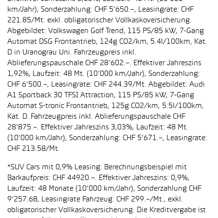
km/Jahr), Sonderzahlung: CHF 5’650.–, Leasingrate: CHF
221.85/Mt. exkl. obligatorischer Vollkaskoversicherung.
Abgebildet: Volkswagen Golf Trend, 115 PS/85 kW, 7-Gang
Automat DSG Frontantrieb, 124g CO2/km, 5.4l/100km, Kat.
D in Uranograu Uni. Fahrzeugpreis inkl.
Ablieferungspauschale CHF 28’602.–. Effektiver Jahreszins
1,92%, Laufzeit: 48 Mt. (10’000 km/Jahr), Sonderzahlung:
CHF 6’500.–, Leasingrate: CHF 244.39/Mt. Abgebildet: Audi
A1 Sportback 30 TFSI Attraction, 115 PS/85 kW, 7-Gang
Automat S-tronic Frontantrieb, 125g CO2/km, 5.5l/100km,
Kat. D. Fahrzeugpreis inkl. Ablieferungspauschale CHF
28’875.–. Effektiver Jahreszins 3,03%, Laufzeit: 48 Mt.
(10'000 km/Jahr), Sonderzahlung: CHF 5’671.–, Leasingrate:
CHF 213.58/Mt.
*SUV Cars mit 0,9% Leasing: Berechnungsbeispiel mit
Barkaufpreis: CHF 44920.–. Effektiver Jahreszins: 0,9%,
Laufzeit: 48 Monate (10’000 km/Jahr), Sonderzahlung CHF
9’257.68, Leasingrate Fahrzeug: CHF 299.–/Mt., exkl.
obligatorischer Vollkaskoversicherung. Die Kreditvergabe ist