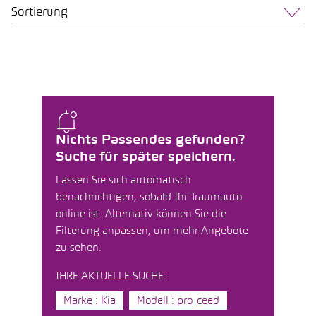
Sortierung
Nichts Passendes gefunden?
Suche für später speichern.
Lassen Sie sich automatisch
benachrichtigen, sobald Ihr Traumauto
online ist. Alternativ können Sie die
Filterung anpassen, um mehr Angebote
zu sehen.
IHRE AKTUELLE SUCHE:
Marke : Kia
Modell : pro_ceed