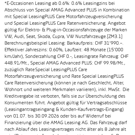
*E-Occasionen Leasing ab 0.6%: 0.6% Leasingzins bei
Abschluss von Special AMAG Advanced PLUS in Kombination
mit Special LeasingPLUS Care Motorfahrzeugversicherung
und Special LeasingPLUS Care Ratenversicherung. Angebot
gültig für Elektro- & Plug-in-Occasionsfahrzeuge der Marken
VW, Audi, Seat, Skoda, Cupra, VW Nutzfahrzeuge.[ZM3.1]
Berechnungsbeispiel Leasing: Barkaufpreis: CHF 31’990.–.
Effektiver Jahreszins: 0.60%, Laufzeit: 48 Monate (15’000
km/Jahr), Sonderzahlung CHF 0.-, Leasingrate Fahrzeug: CHF
448.91/Mt., Special AMAG Advanced PLUS: CHF 99.98/Mt.,
zuzüglich Rate Special LeasingPLUS Care
Motorfahrzeugversicherung und Rate Special LeasingPLUS
Care Ratenversicherung (können je nach Geschlecht, Alter,
Wohnort und weiteren Merkmalen variieren), inkl. MwSt. Die
Kreditvergabe ist verboten, falls sie zur Überschuldung des
Konsumenten führt. Angebot gültig für Vertragsabschlüsse
(Leasingantragseingang & Kunden-Kaufvertrags-Eingang)
von 01.07. bis 30.09.2026 oder bis auf Widerruf bei
Finanzierung über die AMAG Leasing AG. Das Fahrzeug darf
nach Ablauf des Leasingvertrages nicht älter als 8 Jahre alt