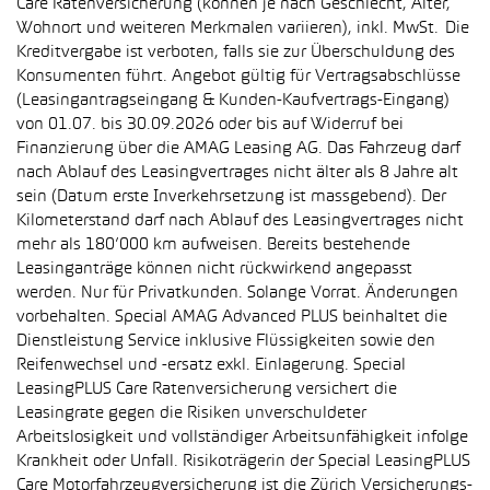
Care Ratenversicherung (können je nach Geschlecht, Alter,
Wohnort und weiteren Merkmalen variieren), inkl. MwSt. Die
Kreditvergabe ist verboten, falls sie zur Überschuldung des
Konsumenten führt. Angebot gültig für Vertragsabschlüsse
(Leasingantragseingang & Kunden-Kaufvertrags-Eingang)
von 01.07. bis 30.09.2026 oder bis auf Widerruf bei
Finanzierung über die AMAG Leasing AG. Das Fahrzeug darf
nach Ablauf des Leasingvertrages nicht älter als 8 Jahre alt
sein (Datum erste Inverkehrsetzung ist massgebend). Der
Kilometerstand darf nach Ablauf des Leasingvertrages nicht
mehr als 180’000 km aufweisen. Bereits bestehende
Leasinganträge können nicht rückwirkend angepasst
werden. Nur für Privatkunden. Solange Vorrat. Änderungen
vorbehalten. Special AMAG Advanced PLUS beinhaltet die
Dienstleistung Service inklusive Flüssigkeiten sowie den
Reifenwechsel und -ersatz exkl. Einlagerung. Special
LeasingPLUS Care Ratenversicherung versichert die
Leasingrate gegen die Risiken unverschuldeter
Arbeitslosigkeit und vollständiger Arbeitsunfähigkeit infolge
Krankheit oder Unfall. Risikoträgerin der Special LeasingPLUS
Care Motorfahrzeugversicherung ist die Zürich Versicherungs-