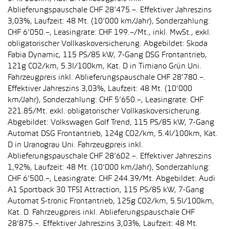
Ablieferungspauschale CHF 28’475.–. Effektiver Jahreszins
3,03%, Laufzeit: 48 Mt. (10’000 km/Jahr), Sonderzahlung:
CHF 6’050.–, Leasingrate: CHF 199.–/Mt., inkl. MwSt., exkl.
obligatorischer Vollkaskoversicherung. Abgebildet: Skoda
Fabia Dynamic, 115 PS/85 kW, 7-Gang DSG Frontantrieb,
121g CO2/km, 5.3l/100km, Kat. D in Timiano Grün Uni.
Fahrzeugpreis inkl. Ablieferungspauschale CHF 28’780.–.
Effektiver Jahreszins 3,03%, Laufzeit: 48 Mt. (10’000
km/Jahr), Sonderzahlung: CHF 5’650.–, Leasingrate: CHF
221.85/Mt. exkl. obligatorischer Vollkaskoversicherung.
Abgebildet: Volkswagen Golf Trend, 115 PS/85 kW, 7-Gang
Automat DSG Frontantrieb, 124g CO2/km, 5.4l/100km, Kat.
D in Uranograu Uni. Fahrzeugpreis inkl.
Ablieferungspauschale CHF 28’602.–. Effektiver Jahreszins
1,92%, Laufzeit: 48 Mt. (10’000 km/Jahr), Sonderzahlung:
CHF 6’500.–, Leasingrate: CHF 244.39/Mt. Abgebildet: Audi
A1 Sportback 30 TFSI Attraction, 115 PS/85 kW, 7-Gang
Automat S-tronic Frontantrieb, 125g CO2/km, 5.5l/100km,
Kat. D. Fahrzeugpreis inkl. Ablieferungspauschale CHF
28’875.–. Effektiver Jahreszins 3,03%, Laufzeit: 48 Mt.