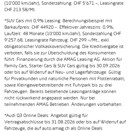
(10'000 km/Jahr), Sonderzahlung: CHF 5’671.–, Leasingrate:
CHF 213.58/Mt.
*SUV Cars mit 0,9% Leasing: Berechnungsbeispiel mit
Barkaufpreis: CHF 44920.–. Effektiver Jahreszins: 0,9%,
Laufzeit: 48 Monate (10’000 km/Jahr), Sonderzahlung CHF
9’257.68, Leasingrate Fahrzeug: CHF 299.–/Mt., exkl.
obligatorischer Vollkaskoversicherung. Die Kreditvergabe ist
verboten, falls sie zur Überschuldung des Konsumenten
führt. Finanzierung durch die AMAG Leasing AG. Aktion für
Family Cars, Starter Cars & SUV Cars gültig bis 30.09.2026
oder bis auf Widerruf auf Neu- und Lagerfahrzeuge. Gültig
für Privatkunden und natürliche Personen mit Flottenrabatt,
sowie Kleingewerbetreibende mit Fuhrpark bis zu drei
Fahrzeugen. Bereits bestehende Leasinganträge können
nicht rückwirkend angepasst werden. Nur bei
teilnehmenden AMAG Betrieben. Änderungen vorbehalten.
*Audi Q3 Online Deals: Angebot gültig für
Vertragsabschlüsse bis 31.08.2026 oder bis auf Widerruf auf
Fahrzeuge, die auf auto.amag.ch als Online Deals