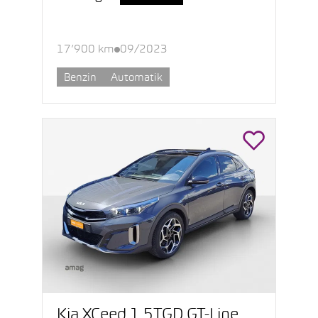
17’900 km
09/2023
Benzin
Automatik
Kia XCeed 1.5TGD GT-Line