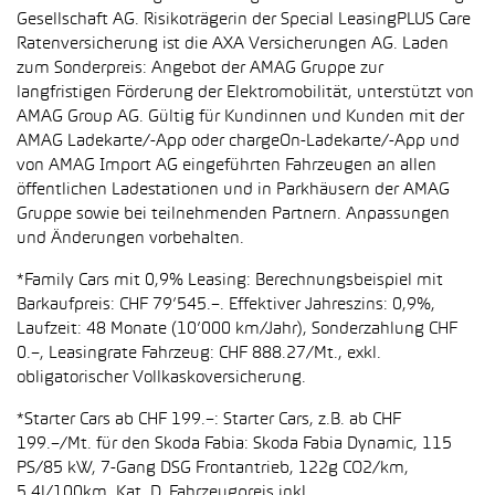
Gesellschaft AG. Risikoträgerin der Special LeasingPLUS Care
Ratenversicherung ist die AXA Versicherungen AG. Laden
zum Sonderpreis: Angebot der AMAG Gruppe zur
langfristigen Förderung der Elektromobilität, unterstützt von
AMAG Group AG. Gültig für Kundinnen und Kunden mit der
AMAG Ladekarte/-App oder chargeOn-Ladekarte/-App und
von AMAG Import AG eingeführten Fahrzeugen an allen
öffentlichen Ladestationen und in Parkhäusern der AMAG
Gruppe sowie bei teilnehmenden Partnern. Anpassungen
und Änderungen vorbehalten.
*Family Cars mit 0,9% Leasing: Berechnungsbeispiel mit
Barkaufpreis: CHF 79’545.–. Effektiver Jahreszins: 0,9%,
Laufzeit: 48 Monate (10’000 km/Jahr), Sonderzahlung CHF
0.–, Leasingrate Fahrzeug: CHF 888.27/Mt., exkl.
obligatorischer Vollkaskoversicherung.
*Starter Cars ab CHF 199.–: Starter Cars, z.B. ab CHF
199.–/Mt. für den Skoda Fabia: Skoda Fabia Dynamic, 115
PS/85 kW, 7-Gang DSG Frontantrieb, 122g CO2/km,
5.4l/100km, Kat. D. Fahrzeugpreis inkl.