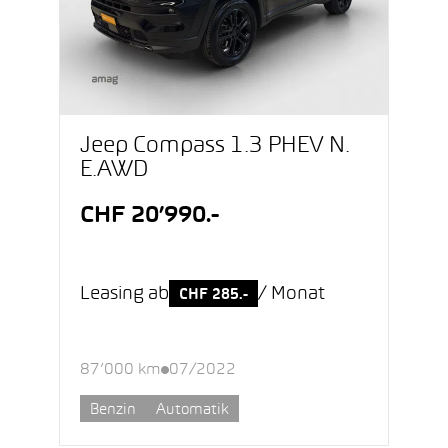
Jeep Compass 1.3 PHEV N.
E.AWD
CHF 20’990.-
Leasing ab
/ Monat
CHF 285.-
87’000 km
07/2022
Benzin
Automatik