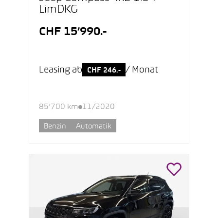
LimDKG
CHF 15’990.-
Leasing ab
/ Monat
CHF 246.-
85’700 km
11/2020
Benzin
Automatik