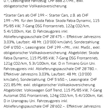
0.–, Leasingrate Fahrzeug: CHF 888.27/Mt., exkl.
obligatorischer Vollkaskoversicherung.
*Starter Cars ab CHF 199.–: Starter Cars, z.B. ab CHF
199.–/Mt. für den Skoda Fabia: Skoda Fabia Dynamic, 115
PS/85 kW, 7-Gang DSG Frontantrieb, 122g CO2/km,
5.4l/100km, Kat. D. Fahrzeugpreis inkl.
Ablieferungspauschale CHF 28’475.–. Effektiver Jahreszins
3,03%, Laufzeit: 48 Mt. (10’000 km/Jahr), Sonderzahlung:
CHF 6’050.–, Leasingrate: CHF 199.–/Mt., inkl. MwSt., exkl.
obligatorischer Vollkaskoversicherung. Abgebildet: Skoda
Fabia Dynamic, 115 PS/85 kW, 7-Gang DSG Frontantrieb,
121g CO2/km, 5.3l/100km, Kat. D in Timiano Grün Uni.
Fahrzeugpreis inkl. Ablieferungspauschale CHF 28’780.–.
Effektiver Jahreszins 3,03%, Laufzeit: 48 Mt. (10’000
km/Jahr), Sonderzahlung: CHF 5’650.–, Leasingrate: CHF
221.85/Mt. exkl. obligatorischer Vollkaskoversicherung.
Abgebildet: Volkswagen Golf Trend, 115 PS/85 kW, 7-Gang
Automat DSG Frontantrieb, 124g CO2/km, 5.4l/100km, Kat.
D in Uranograu Uni. Fahrzeugpreis inkl.
Ablieferungspauschale CHF 28’602.–. Effektiver Jahreszins