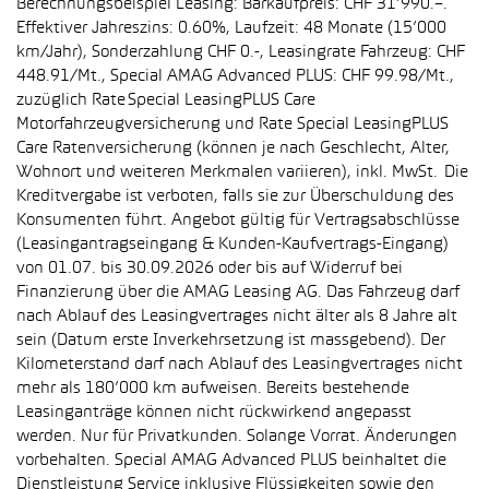
Berechnungsbeispiel Leasing: Barkaufpreis: CHF 31’990.–.
Effektiver Jahreszins: 0.60%, Laufzeit: 48 Monate (15’000
km/Jahr), Sonderzahlung CHF 0.-, Leasingrate Fahrzeug: CHF
448.91/Mt., Special AMAG Advanced PLUS: CHF 99.98/Mt.,
zuzüglich Rate Special LeasingPLUS Care
Motorfahrzeugversicherung und Rate Special LeasingPLUS
Care Ratenversicherung (können je nach Geschlecht, Alter,
Wohnort und weiteren Merkmalen variieren), inkl. MwSt. Die
Kreditvergabe ist verboten, falls sie zur Überschuldung des
Konsumenten führt. Angebot gültig für Vertragsabschlüsse
(Leasingantragseingang & Kunden-Kaufvertrags-Eingang)
von 01.07. bis 30.09.2026 oder bis auf Widerruf bei
Finanzierung über die AMAG Leasing AG. Das Fahrzeug darf
nach Ablauf des Leasingvertrages nicht älter als 8 Jahre alt
sein (Datum erste Inverkehrsetzung ist massgebend). Der
Kilometerstand darf nach Ablauf des Leasingvertrages nicht
mehr als 180’000 km aufweisen. Bereits bestehende
Leasinganträge können nicht rückwirkend angepasst
werden. Nur für Privatkunden. Solange Vorrat. Änderungen
vorbehalten. Special AMAG Advanced PLUS beinhaltet die
Dienstleistung Service inklusive Flüssigkeiten sowie den