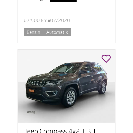
67’500 km
07/2020
Benzin
Automatik
Jeep Compass 4x2 1.3 T