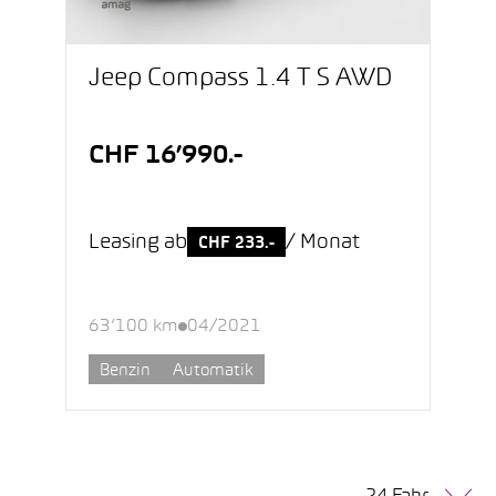
Jeep Compass 1.4 T S AWD
CHF 16’990.-
Leasing ab
/ Monat
CHF 233.-
63’100 km
04/2021
Benzin
Automatik