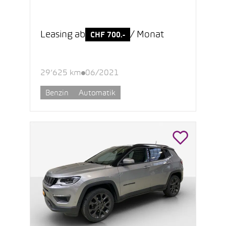
Leasing ab
/ Monat
CHF 700.-
29’625 km
06/2021
Benzin
Automatik