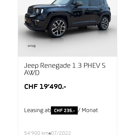
Jeep Renegade 1.3 PHEV S
AWD
CHF 19’490.-
Leasing ab
/ Monat
CHF 235.-
54’900 km
07/2022