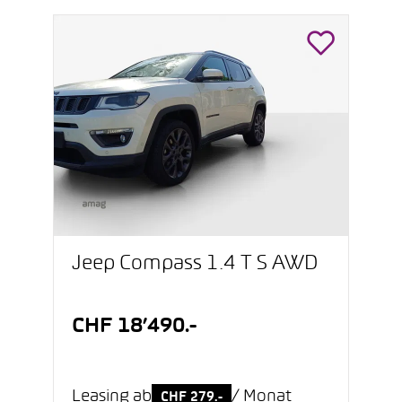
Jeep Compass 1.4 T S AWD
CHF 18’490.-
Leasing ab
/ Monat
CHF 279.-