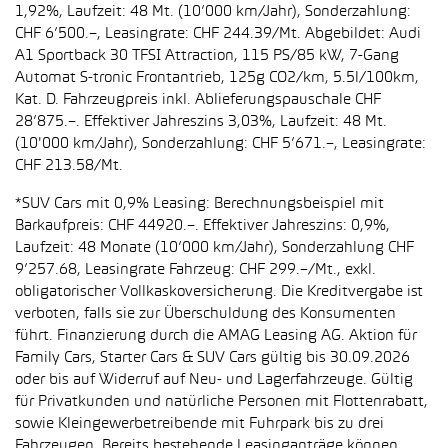
1,92%, Laufzeit: 48 Mt. (10’000 km/Jahr), Sonderzahlung:
CHF 6’500.–, Leasingrate: CHF 244.39/Mt. Abgebildet: Audi
A1 Sportback 30 TFSI Attraction, 115 PS/85 kW, 7-Gang
Automat S-tronic Frontantrieb, 125g CO2/km, 5.5l/100km,
Kat. D. Fahrzeugpreis inkl. Ablieferungspauschale CHF
28’875.–. Effektiver Jahreszins 3,03%, Laufzeit: 48 Mt.
(10'000 km/Jahr), Sonderzahlung: CHF 5’671.–, Leasingrate:
CHF 213.58/Mt.
*SUV Cars mit 0,9% Leasing: Berechnungsbeispiel mit
Barkaufpreis: CHF 44920.–. Effektiver Jahreszins: 0,9%,
Laufzeit: 48 Monate (10’000 km/Jahr), Sonderzahlung CHF
9’257.68, Leasingrate Fahrzeug: CHF 299.–/Mt., exkl.
obligatorischer Vollkaskoversicherung. Die Kreditvergabe ist
verboten, falls sie zur Überschuldung des Konsumenten
führt. Finanzierung durch die AMAG Leasing AG. Aktion für
Family Cars, Starter Cars & SUV Cars gültig bis 30.09.2026
oder bis auf Widerruf auf Neu- und Lagerfahrzeuge. Gültig
für Privatkunden und natürliche Personen mit Flottenrabatt,
sowie Kleingewerbetreibende mit Fuhrpark bis zu drei
Fahrzeugen. Bereits bestehende Leasinganträge können