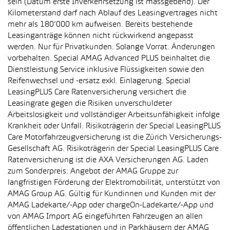
sein (Datum erste Inverkehrsetzung ist massgebend). Der
Kilometerstand darf nach Ablauf des Leasingvertrages nicht
mehr als 180’000 km aufweisen. Bereits bestehende
Leasinganträge können nicht rückwirkend angepasst
werden. Nur für Privatkunden. Solange Vorrat. Änderungen
vorbehalten. Special AMAG Advanced PLUS beinhaltet die
Dienstleistung Service inklusive Flüssigkeiten sowie den
Reifenwechsel und -ersatz exkl. Einlagerung. Special
LeasingPLUS Care Ratenversicherung versichert die
Leasingrate gegen die Risiken unverschuldeter
Arbeitslosigkeit und vollständiger Arbeitsunfähigkeit infolge
Krankheit oder Unfall. Risikoträgerin der Special LeasingPLUS
Care Motorfahrzeugversicherung ist die Zürich Versicherungs-
Gesellschaft AG. Risikoträgerin der Special LeasingPLUS Care
Ratenversicherung ist die AXA Versicherungen AG. Laden
zum Sonderpreis: Angebot der AMAG Gruppe zur
langfristigen Förderung der Elektromobilität, unterstützt von
AMAG Group AG. Gültig für Kundinnen und Kunden mit der
AMAG Ladekarte/-App oder chargeOn-Ladekarte/-App und
von AMAG Import AG eingeführten Fahrzeugen an allen
öffentlichen Ladestationen und in Parkhäusern der AMAG