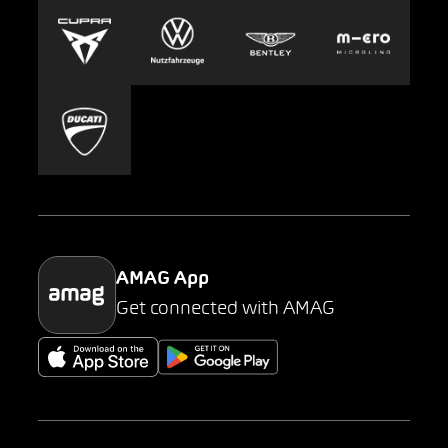
Europcar
Presse
Carsharing
Mobility-as-a-Service
AMAG Classic
Parking
AMAG App
Get connected with AMAG