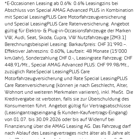
*E-Occasionen Leasing ab 0.6%: 0.6% Leasingzins bei
Abschluss von Special AMAG Advanced PLUS in Kombination
mit Special LeasingPLUS Care Motorfahrzeugversicherung
und Special LeasingPLUS Care Ratenversicherung. Angebot
gültig für Elektro- & Plug-in-Occasionsfahrzeuge der Marken
VW, Audi, Seat, Skoda, Cupra, VW Nutzfahrzeuge.[ZM3.1]
Berechnungsbeispiel Leasing: Barkaufpreis: CHF 31’990.–.
Effektiver Jahreszins: 0.60%, Laufzeit: 48 Monate (15’000
km/Jahr), Sonderzahlung CHF 0.-, Leasingrate Fahrzeug: CHF
448.91/Mt., Special AMAG Advanced PLUS: CHF 99.98/Mt.,
zuzüglich Rate Special LeasingPLUS Care
Motorfahrzeugversicherung und Rate Special LeasingPLUS
Care Ratenversicherung (können je nach Geschlecht, Alter,
Wohnort und weiteren Merkmalen variieren), inkl. MwSt. Die
Kreditvergabe ist verboten, falls sie zur Überschuldung des
Konsumenten führt. Angebot gültig für Vertragsabschlüsse
(Leasingantragseingang & Kunden-Kaufvertrags-Eingang)
von 01.07. bis 30.09.2026 oder bis auf Widerruf bei
Finanzierung über die AMAG Leasing AG. Das Fahrzeug darf
nach Ablauf des Leasingvertrages nicht älter als 8 Jahre alt