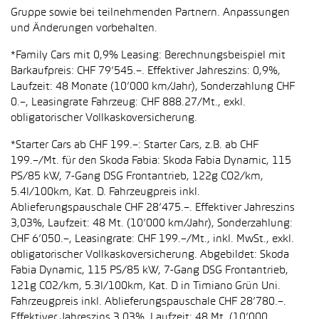
Gruppe sowie bei teilnehmenden Partnern. Anpassungen
und Änderungen vorbehalten.
*Family Cars mit 0,9% Leasing: Berechnungsbeispiel mit
Barkaufpreis: CHF 79’545.–. Effektiver Jahreszins: 0,9%,
Laufzeit: 48 Monate (10’000 km/Jahr), Sonderzahlung CHF
0.–, Leasingrate Fahrzeug: CHF 888.27/Mt., exkl.
obligatorischer Vollkaskoversicherung.
*Starter Cars ab CHF 199.–: Starter Cars, z.B. ab CHF
199.–/Mt. für den Skoda Fabia: Skoda Fabia Dynamic, 115
PS/85 kW, 7-Gang DSG Frontantrieb, 122g CO2/km,
5.4l/100km, Kat. D. Fahrzeugpreis inkl.
Ablieferungspauschale CHF 28’475.–. Effektiver Jahreszins
3,03%, Laufzeit: 48 Mt. (10’000 km/Jahr), Sonderzahlung:
CHF 6’050.–, Leasingrate: CHF 199.–/Mt., inkl. MwSt., exkl.
obligatorischer Vollkaskoversicherung. Abgebildet: Skoda
Fabia Dynamic, 115 PS/85 kW, 7-Gang DSG Frontantrieb,
121g CO2/km, 5.3l/100km, Kat. D in Timiano Grün Uni.
Fahrzeugpreis inkl. Ablieferungspauschale CHF 28’780.–.
Effektiver Jahreszins 3,03%, Laufzeit: 48 Mt. (10’000