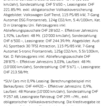
km/Jahr), Sonderzahlung: CHF 5’650.–, Leasingrate: CHF
221.85/Mt. exkl. obligatorischer Vollkaskoversicherung.
Abgebildet: Volkswagen Golf Trend, 115 PS/85 kW, 7-Gang
Automat DSG Frontantrieb, 124g CO2/km, 5.4l/100km, Kat.
D in Uranograu Uni. Fahrzeugpreis inkl.
Ablieferungspauschale CHF 28’602.–. Effektiver Jahreszins
1,92%, Laufzeit: 48 Mt. (10’000 km/Jahr), Sonderzahlung:
CHF 6’500.–, Leasingrate: CHF 244.39/Mt. Abgebildet: Audi
A1 Sportback 30 TFSI Attraction, 115 PS/85 kW, 7-Gang
Automat S-tronic Frontantrieb, 125g CO2/km, 5.5l/100km,
Kat. D. Fahrzeugpreis inkl. Ablieferungspauschale CHF
28’875.–. Effektiver Jahreszins 3,03%, Laufzeit: 48 Mt.
(10'000 km/Jahr), Sonderzahlung: CHF 5’671.–, Leasingrate:
CHF 213.58/Mt.
*SUV Cars mit 0,9% Leasing: Berechnungsbeispiel mit
Barkaufpreis: CHF 44920.–. Effektiver Jahreszins: 0,9%,
Laufzeit: 48 Monate (10’000 km/Jahr), Sonderzahlung CHF
9’257.68, Leasingrate Fahrzeug: CHF 299.–/Mt., exkl.
obligatorischer Vollkaskoversicherung. Die Kreditvergabe ist