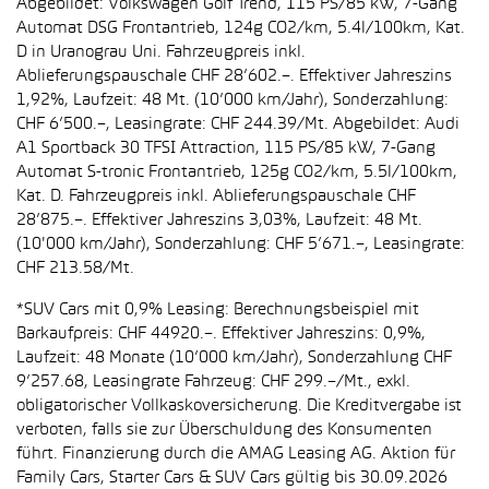
Abgebildet: Volkswagen Golf Trend, 115 PS/85 kW, 7-Gang
Automat DSG Frontantrieb, 124g CO2/km, 5.4l/100km, Kat.
D in Uranograu Uni. Fahrzeugpreis inkl.
Ablieferungspauschale CHF 28’602.–. Effektiver Jahreszins
1,92%, Laufzeit: 48 Mt. (10’000 km/Jahr), Sonderzahlung:
CHF 6’500.–, Leasingrate: CHF 244.39/Mt. Abgebildet: Audi
A1 Sportback 30 TFSI Attraction, 115 PS/85 kW, 7-Gang
Automat S-tronic Frontantrieb, 125g CO2/km, 5.5l/100km,
Kat. D. Fahrzeugpreis inkl. Ablieferungspauschale CHF
28’875.–. Effektiver Jahreszins 3,03%, Laufzeit: 48 Mt.
(10'000 km/Jahr), Sonderzahlung: CHF 5’671.–, Leasingrate:
CHF 213.58/Mt.
*SUV Cars mit 0,9% Leasing: Berechnungsbeispiel mit
Barkaufpreis: CHF 44920.–. Effektiver Jahreszins: 0,9%,
Laufzeit: 48 Monate (10’000 km/Jahr), Sonderzahlung CHF
9’257.68, Leasingrate Fahrzeug: CHF 299.–/Mt., exkl.
obligatorischer Vollkaskoversicherung. Die Kreditvergabe ist
verboten, falls sie zur Überschuldung des Konsumenten
führt. Finanzierung durch die AMAG Leasing AG. Aktion für
Family Cars, Starter Cars & SUV Cars gültig bis 30.09.2026