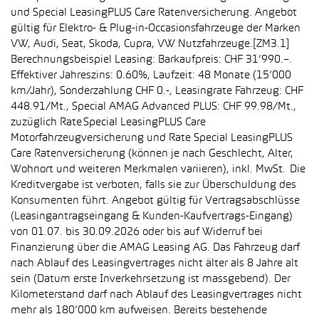
und Special LeasingPLUS Care Ratenversicherung. Angebot
gültig für Elektro- & Plug-in-Occasionsfahrzeuge der Marken
VW, Audi, Seat, Skoda, Cupra, VW Nutzfahrzeuge.[ZM3.1]
Berechnungsbeispiel Leasing: Barkaufpreis: CHF 31’990.–.
Effektiver Jahreszins: 0.60%, Laufzeit: 48 Monate (15’000
km/Jahr), Sonderzahlung CHF 0.-, Leasingrate Fahrzeug: CHF
448.91/Mt., Special AMAG Advanced PLUS: CHF 99.98/Mt.,
zuzüglich Rate Special LeasingPLUS Care
Motorfahrzeugversicherung und Rate Special LeasingPLUS
Care Ratenversicherung (können je nach Geschlecht, Alter,
Wohnort und weiteren Merkmalen variieren), inkl. MwSt. Die
Kreditvergabe ist verboten, falls sie zur Überschuldung des
Konsumenten führt. Angebot gültig für Vertragsabschlüsse
(Leasingantragseingang & Kunden-Kaufvertrags-Eingang)
von 01.07. bis 30.09.2026 oder bis auf Widerruf bei
Finanzierung über die AMAG Leasing AG. Das Fahrzeug darf
nach Ablauf des Leasingvertrages nicht älter als 8 Jahre alt
sein (Datum erste Inverkehrsetzung ist massgebend). Der
Kilometerstand darf nach Ablauf des Leasingvertrages nicht
mehr als 180’000 km aufweisen. Bereits bestehende