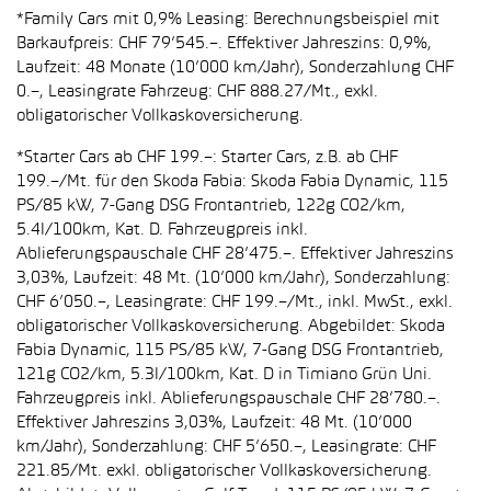
*Family Cars mit 0,9% Leasing: Berechnungsbeispiel mit
Barkaufpreis: CHF 79’545.–. Effektiver Jahreszins: 0,9%,
Laufzeit: 48 Monate (10’000 km/Jahr), Sonderzahlung CHF
0.–, Leasingrate Fahrzeug: CHF 888.27/Mt., exkl.
obligatorischer Vollkaskoversicherung.
*Starter Cars ab CHF 199.–: Starter Cars, z.B. ab CHF
199.–/Mt. für den Skoda Fabia: Skoda Fabia Dynamic, 115
PS/85 kW, 7-Gang DSG Frontantrieb, 122g CO2/km,
5.4l/100km, Kat. D. Fahrzeugpreis inkl.
Ablieferungspauschale CHF 28’475.–. Effektiver Jahreszins
3,03%, Laufzeit: 48 Mt. (10’000 km/Jahr), Sonderzahlung:
CHF 6’050.–, Leasingrate: CHF 199.–/Mt., inkl. MwSt., exkl.
obligatorischer Vollkaskoversicherung. Abgebildet: Skoda
Fabia Dynamic, 115 PS/85 kW, 7-Gang DSG Frontantrieb,
121g CO2/km, 5.3l/100km, Kat. D in Timiano Grün Uni.
Fahrzeugpreis inkl. Ablieferungspauschale CHF 28’780.–.
Effektiver Jahreszins 3,03%, Laufzeit: 48 Mt. (10’000
km/Jahr), Sonderzahlung: CHF 5’650.–, Leasingrate: CHF
221.85/Mt. exkl. obligatorischer Vollkaskoversicherung.