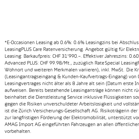
*E-Occasionen Leasing ab 0.6%: 0.6% Leasingzins bei Abschlu
LeasingPLUS Care Ratenversicherung. Angebot gültig für Elekt
Leasing: Barkaufpreis: CHF 31’990.–. Effektiver Jahreszins: 0
Advanced PLUS: CHF 99.98/Mt., zuzüglich Rate Special Leasing
Wohnort und weiteren Merkmalen variieren), inkl. MwSt. Die Kr
(Leasingantragseingang & Kunden-Kaufvertrags-Eingang) von 01
Leasingvertrages nicht älter als 8 Jahre alt sein (Datum erst
aufweisen. Bereits bestehende Leasinganträge können nicht r
beinhaltet die Dienstleistung Service inklusive Flüssigkeiten 
gegen die Risiken unverschuldeter Arbeitslosigkeit und vollstä
ist die Zürich Versicherungs-Gesellschaft AG. Risikoträgerin 
zur langfristigen Förderung der Elektromobilität, unterstüt
AMAG Import AG eingeführten Fahrzeugen an allen öffentlich
vorbehalten.