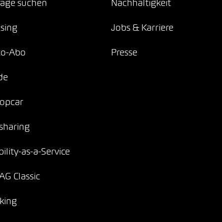
age suchen
Nachhaltigkeit
sing
Jobs & Karriere
to-Abo
Presse
de
opcar
sharing
ility-as-a-Service
G Classic
king