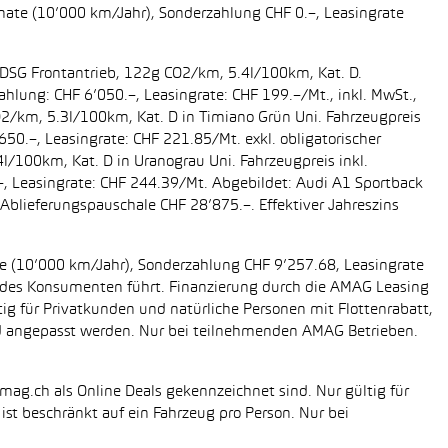
onate (10’000 km/Jahr), Sonderzahlung CHF 0.–, Leasingrate
g DSG Frontantrieb, 122g CO2/km, 5.4l/100km, Kat. D.
ahlung: CHF 6’050.–, Leasingrate: CHF 199.–/Mt., inkl. MwSt.,
O2/km, 5.3l/100km, Kat. D in Timiano Grün Uni. Fahrzeugpreis
650.–, Leasingrate: CHF 221.85/Mt. exkl. obligatorischer
/100km, Kat. D in Uranograu Uni. Fahrzeugpreis inkl.
.–, Leasingrate: CHF 244.39/Mt. Abgebildet: Audi A1 Sportback
Ablieferungspauschale CHF 28’875.–. Effektiver Jahreszins
ate (10’000 km/Jahr), Sonderzahlung CHF 9’257.68, Leasingrate
ung des Konsumenten führt. Finanzierung durch die AMAG Leasing
tig für Privatkunden und natürliche Personen mit Flottenrabatt,
nd angepasst werden. Nur bei teilnehmenden AMAG Betrieben.
mag.ch als Online Deals gekennzeichnet sind. Nur gültig für
st beschränkt auf ein Fahrzeug pro Person. Nur bei