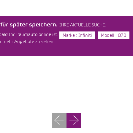
ür später speichern.
IHRE AKTUELLE SUCHE:
ald Ihr Traumauto online ist.
Marke : Infiniti
Modell : Q70
um mehr Angebote zu sehen.