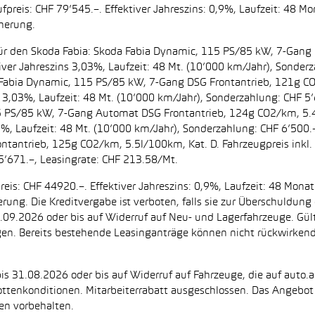
preis: CHF 79’545.–. Effektiver Jahreszins: 0,9%, Laufzeit: 48 M
cherung.
t. für den Skoda Fabia: Skoda Fabia Dynamic, 115 PS/85 kW, 7-Gan
iver Jahreszins 3,03%, Laufzeit: 48 Mt. (10’000 km/Jahr), Sonderz
da Fabia Dynamic, 115 PS/85 kW, 7-Gang DSG Frontantrieb, 121g C
s 3,03%, Laufzeit: 48 Mt. (10’000 km/Jahr), Sonderzahlung: CHF 5’
5 PS/85 kW, 7-Gang Automat DSG Frontantrieb, 124g CO2/km, 5.4l
2%, Laufzeit: 48 Mt. (10’000 km/Jahr), Sonderzahlung: CHF 6’500
ntantrieb, 125g CO2/km, 5.5l/100km, Kat. D. Fahrzeugpreis inkl. 
5’671.–, Leasingrate: CHF 213.58/Mt.
eis: CHF 44920.–. Effektiver Jahreszins: 0,9%, Laufzeit: 48 Mon
herung. Die Kreditvergabe ist verboten, falls sie zur Überschuld
 30.09.2026 oder bis auf Widerruf auf Neu- und Lagerfahrzeuge. Gül
ugen. Bereits bestehende Leasinganträge können nicht rückwirke
is 31.08.2026 oder bis auf Widerruf auf Fahrzeuge, die auf auto.a
ttenkonditionen. Mitarbeiterrabatt ausgeschlossen. Das Angebot i
en vorbehalten.