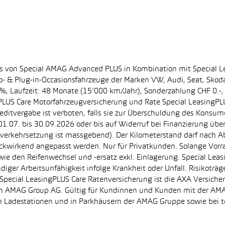
ss von Special AMAG Advanced PLUS in Kombination mit Special L
ro- & Plug-in-Occasionsfahrzeuge der Marken VW, Audi, Seat, Sko
.60%, Laufzeit: 48 Monate (15’000 km/Jahr), Sonderzahlung CHF 0.
PLUS Care Motorfahrzeugversicherung und Rate Special LeasingPLU
editvergabe ist verboten, falls sie zur Überschuldung des Konsum
.07. bis 30.09.2026 oder bis auf Widerruf bei Finanzierung übe
e Inverkehrsetzung ist massgebend). Der Kilometerstand darf nach 
ückwirkend angepasst werden. Nur für Privatkunden. Solange Vor
sowie den Reifenwechsel und -ersatz exkl. Einlagerung. Special Lea
ndiger Arbeitsunfähigkeit infolge Krankheit oder Unfall. Risikotr
der Special LeasingPLUS Care Ratenversicherung ist die AXA Vers
zt von AMAG Group AG. Gültig für Kundinnen und Kunden mit der 
en Ladestationen und in Parkhäusern der AMAG Gruppe sowie be