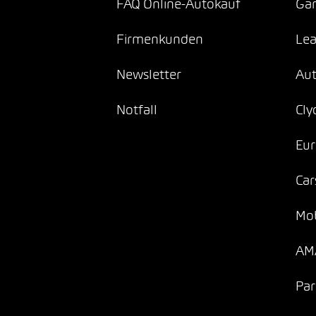
FAQ Online-Autokauf
Gar
Firmenkunden
Lea
Newsletter
Au
Notfall
Cly
Eur
Car
Mob
AMA
Par