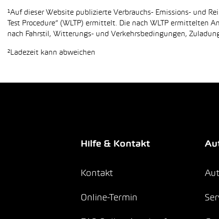
¹Auf dieser Website publizierte Verbrauchs- Emissions- und 
Test Procedure“ (WLTP) ermittelt. Die nach WLTP ermittelten 
nach Fahrstil, Witterungs- und Verkehrsbedingungen, Zuladung,
²Ladezeit kann abweichen
Hilfe & Kontakt
Aut
Kontakt
Aut
Online-Termin
Ser