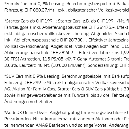
*Family Cars mit 0,9% Leasing: Berechnungsbeispiel mit Barkauf
Fahrzeug: CHF 888.27/Mt., exkl. obligatorischer Vollkaskoversi
*Starter Cars ab CHF 199.–: Starter Cars, z.B. ab CHF 199.–/M
Fahrzeugpreis inkl. Ablieferungspauschale CHF 28’475.–. Effekt
exkl. obligatorischer Vollkaskoversicherung. Abgebildet: Sko
inkl. Ablieferungspauschale CHF 28’780.–. Effektiver Jahreszin
Vollkaskoversicherung. Abgebildet: Volkswagen Golf Trend, 11
Ablieferungspauschale CHF 28’602.–. Effektiver Jahreszins 1,9
30 TFSI Attraction, 115 PS/85 kW, 7-Gang Automat S-tronic Fro
3,03%, Laufzeit: 48 Mt. (10'000 km/Jahr), Sonderzahlung: CHF 
*SUV Cars mit 0,9% Leasing: Berechnungsbeispiel mit Barkaufpr
Fahrzeug: CHF 299.–/Mt., exkl. obligatorischer Vollkaskoversic
AG. Aktion für Family Cars, Starter Cars & SUV Cars gültig bis
sowie Kleingewerbetreibende mit Fuhrpark bis zu drei Fahrze
Änderungen vorbehalten.
*Audi Q3 Online Deals: Angebot gültig für Vertragsabschlüsse b
Privatkunden. Nicht kumulierbar mit anderen Aktionen oder Flo
teilnehmenden AMAG Betrieben und solange Vorrat. Änderung