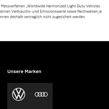
n Messverfahren „Worldwide Harmonized Light-Duty Vehicles
 können Verbrauchs- und Emissionswerte sowie Reichweiten je
önnen deshalb vertraglich nicht zugesichert werden.
Unsere Marken