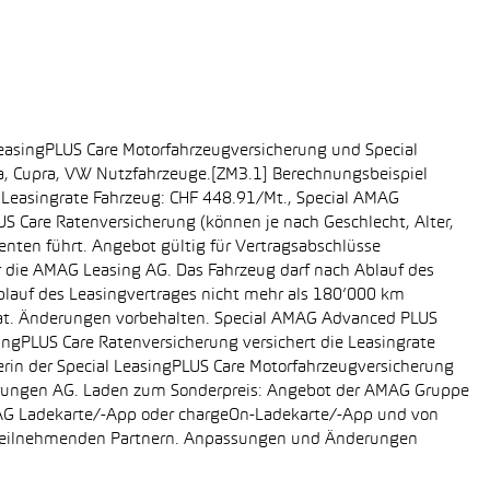
easingPLUS Care Motorfahrzeugversicherung und Special
da, Cupra, VW Nutzfahrzeuge.[ZM3.1] Berechnungsbeispiel
-, Leasingrate Fahrzeug: CHF 448.91/Mt., Special AMAG
S Care Ratenversicherung (können je nach Geschlecht, Alter,
enten führt. Angebot gültig für Vertragsabschlüsse
r die AMAG Leasing AG. Das Fahrzeug darf nach Ablauf des
Ablauf des Leasingvertrages nicht mehr als 180’000 km
rat. Änderungen vorbehalten. Special AMAG Advanced PLUS
singPLUS Care Ratenversicherung versichert die Leasingrate
ägerin der Special LeasingPLUS Care Motorfahrzeugversicherung
icherungen AG. Laden zum Sonderpreis: Angebot der AMAG Gruppe
AMAG Ladekarte/-App oder chargeOn-Ladekarte/-App und von
i teilnehmenden Partnern. Anpassungen und Änderungen