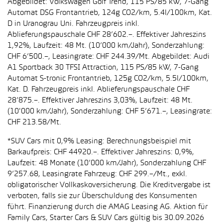
Abgebildet: Volkswagen Golf Trend, 115 PS/85 kW, 7-Gang
Automat DSG Frontantrieb, 124g CO2/km, 5.4l/100km, Kat.
D in Uranograu Uni. Fahrzeugpreis inkl.
Ablieferungspauschale CHF 28’602.–. Effektiver Jahreszins
1,92%, Laufzeit: 48 Mt. (10’000 km/Jahr), Sonderzahlung:
CHF 6’500.–, Leasingrate: CHF 244.39/Mt. Abgebildet: Audi
A1 Sportback 30 TFSI Attraction, 115 PS/85 kW, 7-Gang
Automat S-tronic Frontantrieb, 125g CO2/km, 5.5l/100km,
Kat. D. Fahrzeugpreis inkl. Ablieferungspauschale CHF
28’875.–. Effektiver Jahreszins 3,03%, Laufzeit: 48 Mt.
(10'000 km/Jahr), Sonderzahlung: CHF 5’671.–, Leasingrate:
CHF 213.58/Mt.
*SUV Cars mit 0,9% Leasing: Berechnungsbeispiel mit
Barkaufpreis: CHF 44920.–. Effektiver Jahreszins: 0,9%,
Laufzeit: 48 Monate (10’000 km/Jahr), Sonderzahlung CHF
9’257.68, Leasingrate Fahrzeug: CHF 299.–/Mt., exkl.
obligatorischer Vollkaskoversicherung. Die Kreditvergabe ist
verboten, falls sie zur Überschuldung des Konsumenten
führt. Finanzierung durch die AMAG Leasing AG. Aktion für
Family Cars, Starter Cars & SUV Cars gültig bis 30.09.2026