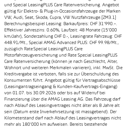
und Special LeasingPLUS Care Ratenversicherung. Angebot
gültig für Elektro- & Plug-in-Occasionsfahrzeuge der Marken
VW, Audi, Seat, Skoda, Cupra, VW Nutzfahrzeuge.[ZM3.1]
Berechnungsbeispiel Leasing: Barkaufpreis: CHF 31’990.–.
Effektiver Jahreszins: 0.60%, Laufzeit: 48 Monate (15’000
km/Jahr), Sonderzahlung CHF 0.-, Leasingrate Fahrzeug: CHF
448.91/Mt., Special AMAG Advanced PLUS: CHF 99.98/Mt.,
zuzüglich Rate Special LeasingPLUS Care
Motorfahrzeugversicherung und Rate Special LeasingPLUS
Care Ratenversicherung (können je nach Geschlecht, Alter,
Wohnort und weiteren Merkmalen variieren), inkl. MwSt. Die
Kreditvergabe ist verboten, falls sie zur Überschuldung des
Konsumenten führt. Angebot gültig für Vertragsabschlüsse
(Leasingantragseingang & Kunden-Kaufvertrags-Eingang)
von 01.07. bis 30.09.2026 oder bis auf Widerruf bei
Finanzierung über die AMAG Leasing AG. Das Fahrzeug darf
nach Ablauf des Leasingvertrages nicht älter als 8 Jahre alt
sein (Datum erste Inverkehrsetzung ist massgebend). Der
Kilometerstand darf nach Ablauf des Leasingvertrages nicht
mehr als 180’000 km aufweisen. Bereits bestehende