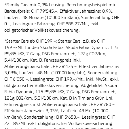
*Family Cars mit 0,9% Leasing: Berechnungsbeispiel mit
Barkaufpreis: CHF 79’545.–. Effektiver Jahreszins: 0,9%,
Laufzeit: 48 Monate (10’000 km/Jahr), Sonderzahlung CHF
0.–, Leasingrate Fahrzeug: CHF 888.27/Mt., exkl.
obligatorischer Vollkaskoversicherung.
*Starter Cars ab CHF 199.–: Starter Cars, z.B. ab CHF
199.–/Mt. für den Skoda Fabia: Skoda Fabia Dynamic, 115
PS/85 kW, 7-Gang DSG Frontantrieb, 122g CO2/km,
5.4l/100km, Kat. D. Fahrzeugpreis inkl.
Ablieferungspauschale CHF 28’475.–. Effektiver Jahreszins
3,03%, Laufzeit: 48 Mt. (10’000 km/Jahr), Sonderzahlung:
CHF 6’050.–, Leasingrate: CHF 199.–/Mt., inkl. MwSt., exkl.
obligatorischer Vollkaskoversicherung. Abgebildet: Skoda
Fabia Dynamic, 115 PS/85 kW, 7-Gang DSG Frontantrieb,
121g CO2/km, 5.3l/100km, Kat. D in Timiano Grün Uni.
Fahrzeugpreis inkl. Ablieferungspauschale CHF 28’780.–.
Effektiver Jahreszins 3,03%, Laufzeit: 48 Mt. (10’000
km/Jahr), Sonderzahlung: CHF 5’650.–, Leasingrate: CHF
221.85/Mt. exkl. obligatorischer Vollkaskoversicherung.