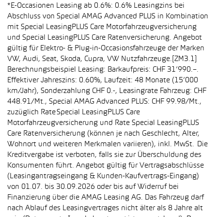
*E-Occasionen Leasing ab 0.6%: 0.6% Leasingzins bei
Abschluss von Special AMAG Advanced PLUS in Kombination
mit Special LeasingPLUS Care Motorfahrzeugversicherung
und Special LeasingPLUS Care Ratenversicherung. Angebot
gültig für Elektro- & Plug-in-Occasionsfahrzeuge der Marken
VW, Audi, Seat, Skoda, Cupra, VW Nutzfahrzeuge.[ZM3.1]
Berechnungsbeispiel Leasing: Barkaufpreis: CHF 31’990.–.
Effektiver Jahreszins: 0.60%, Laufzeit: 48 Monate (15’000
km/Jahr), Sonderzahlung CHF 0.-, Leasingrate Fahrzeug: CHF
448.91/Mt., Special AMAG Advanced PLUS: CHF 99.98/Mt.,
zuzüglich Rate Special LeasingPLUS Care
Motorfahrzeugversicherung und Rate Special LeasingPLUS
Care Ratenversicherung (können je nach Geschlecht, Alter,
Wohnort und weiteren Merkmalen variieren), inkl. MwSt. Die
Kreditvergabe ist verboten, falls sie zur Überschuldung des
Konsumenten führt. Angebot gültig für Vertragsabschlüsse
(Leasingantragseingang & Kunden-Kaufvertrags-Eingang)
von 01.07. bis 30.09.2026 oder bis auf Widerruf bei
Finanzierung über die AMAG Leasing AG. Das Fahrzeug darf
nach Ablauf des Leasingvertrages nicht älter als 8 Jahre alt