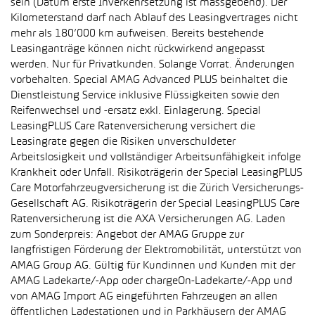
sein (Datum erste Inverkehrsetzung ist massgebend). Der
Kilometerstand darf nach Ablauf des Leasingvertrages nicht
mehr als 180’000 km aufweisen. Bereits bestehende
Leasinganträge können nicht rückwirkend angepasst
werden. Nur für Privatkunden. Solange Vorrat. Änderungen
vorbehalten. Special AMAG Advanced PLUS beinhaltet die
Dienstleistung Service inklusive Flüssigkeiten sowie den
Reifenwechsel und -ersatz exkl. Einlagerung. Special
LeasingPLUS Care Ratenversicherung versichert die
Leasingrate gegen die Risiken unverschuldeter
Arbeitslosigkeit und vollständiger Arbeitsunfähigkeit infolge
Krankheit oder Unfall. Risikoträgerin der Special LeasingPLUS
Care Motorfahrzeugversicherung ist die Zürich Versicherungs-
Gesellschaft AG. Risikoträgerin der Special LeasingPLUS Care
Ratenversicherung ist die AXA Versicherungen AG. Laden
zum Sonderpreis: Angebot der AMAG Gruppe zur
langfristigen Förderung der Elektromobilität, unterstützt von
AMAG Group AG. Gültig für Kundinnen und Kunden mit der
AMAG Ladekarte/-App oder chargeOn-Ladekarte/-App und
von AMAG Import AG eingeführten Fahrzeugen an allen
öffentlichen Ladestationen und in Parkhäusern der AMAG