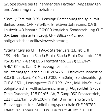
Gruppe sowie bei teilnehmenden Partnern. Anpassungen
und Änderungen vorbehalten.
*Family Cars mit 0,9% Leasing: Berechnungsbeispiel mit
Barkaufpreis: CHF 79’545.–. Effektiver Jahreszins: 0,9%,
Laufzeit: 48 Monate (10’000 km/Jahr), Sonderzahlung CHF
0.–, Leasingrate Fahrzeug: CHF 888.27/Mt., exkl.
obligatorischer Vollkaskoversicherung.
*Starter Cars ab CHF 199.–: Starter Cars, z.B. ab CHF
199.–/Mt. für den Skoda Fabia: Skoda Fabia Dynamic, 115
PS/85 kW, 7-Gang DSG Frontantrieb, 122g CO2/km,
5.4l/100km, Kat. D. Fahrzeugpreis inkl.
Ablieferungspauschale CHF 28’475.–. Effektiver Jahreszins
3,03%, Laufzeit: 48 Mt. (10’000 km/Jahr), Sonderzahlung:
CHF 6’050.–, Leasingrate: CHF 199.–/Mt., inkl. MwSt., exkl.
obligatorischer Vollkaskoversicherung. Abgebildet: Skoda
Fabia Dynamic, 115 PS/85 kW, 7-Gang DSG Frontantrieb,
121g CO2/km, 5.3l/100km, Kat. D in Timiano Grün Uni.
Fahrzeugpreis inkl. Ablieferungspauschale CHF 28’780.–.
Effektiver Jahreszins 3,03%, Laufzeit: 48 Mt. (10’000