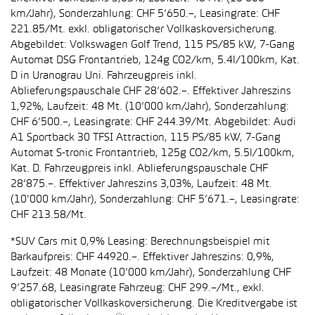
km/Jahr), Sonderzahlung: CHF 5’650.–, Leasingrate: CHF
221.85/Mt. exkl. obligatorischer Vollkaskoversicherung.
Abgebildet: Volkswagen Golf Trend, 115 PS/85 kW, 7-Gang
Automat DSG Frontantrieb, 124g CO2/km, 5.4l/100km, Kat.
D in Uranograu Uni. Fahrzeugpreis inkl.
Ablieferungspauschale CHF 28’602.–. Effektiver Jahreszins
1,92%, Laufzeit: 48 Mt. (10’000 km/Jahr), Sonderzahlung:
CHF 6’500.–, Leasingrate: CHF 244.39/Mt. Abgebildet: Audi
A1 Sportback 30 TFSI Attraction, 115 PS/85 kW, 7-Gang
Automat S-tronic Frontantrieb, 125g CO2/km, 5.5l/100km,
Kat. D. Fahrzeugpreis inkl. Ablieferungspauschale CHF
28’875.–. Effektiver Jahreszins 3,03%, Laufzeit: 48 Mt.
(10'000 km/Jahr), Sonderzahlung: CHF 5’671.–, Leasingrate:
CHF 213.58/Mt.
*SUV Cars mit 0,9% Leasing: Berechnungsbeispiel mit
Barkaufpreis: CHF 44920.–. Effektiver Jahreszins: 0,9%,
Laufzeit: 48 Monate (10’000 km/Jahr), Sonderzahlung CHF
9’257.68, Leasingrate Fahrzeug: CHF 299.–/Mt., exkl.
obligatorischer Vollkaskoversicherung. Die Kreditvergabe ist