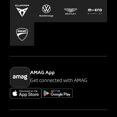
Europcar
Presse
Carsharing
Mobility-as-a-Service
AMAG Classic
Parking
AMAG App
Get connected with AMAG