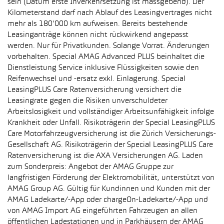
sein (Datum erste Inverkehrsetzung ist massgebend). Der
Kilometerstand darf nach Ablauf des Leasingvertrages nicht
mehr als 180’000 km aufweisen. Bereits bestehende
Leasinganträge können nicht rückwirkend angepasst
werden. Nur für Privatkunden. Solange Vorrat. Änderungen
vorbehalten. Special AMAG Advanced PLUS beinhaltet die
Dienstleistung Service inklusive Flüssigkeiten sowie den
Reifenwechsel und -ersatz exkl. Einlagerung. Special
LeasingPLUS Care Ratenversicherung versichert die
Leasingrate gegen die Risiken unverschuldeter
Arbeitslosigkeit und vollständiger Arbeitsunfähigkeit infolge
Krankheit oder Unfall. Risikoträgerin der Special LeasingPLUS
Care Motorfahrzeugversicherung ist die Zürich Versicherungs-
Gesellschaft AG. Risikoträgerin der Special LeasingPLUS Care
Ratenversicherung ist die AXA Versicherungen AG. Laden
zum Sonderpreis: Angebot der AMAG Gruppe zur
langfristigen Förderung der Elektromobilität, unterstützt von
AMAG Group AG. Gültig für Kundinnen und Kunden mit der
AMAG Ladekarte/-App oder chargeOn-Ladekarte/-App und
von AMAG Import AG eingeführten Fahrzeugen an allen
öffentlichen Ladestationen und in Parkhäusern der AMAG