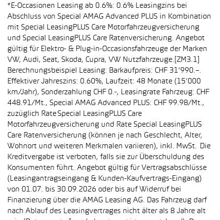
*E-Occasionen Leasing ab 0.6%: 0.6% Leasingzins bei
Abschluss von Special AMAG Advanced PLUS in Kombination
mit Special LeasingPLUS Care Motorfahrzeugversicherung
und Special LeasingPLUS Care Ratenversicherung. Angebot
gültig für Elektro- & Plug-in-Occasionsfahrzeuge der Marken
VW, Audi, Seat, Skoda, Cupra, VW Nutzfahrzeuge.[ZM3.1]
Berechnungsbeispiel Leasing: Barkaufpreis: CHF 31’990.–.
Effektiver Jahreszins: 0.60%, Laufzeit: 48 Monate (15’000
km/Jahr), Sonderzahlung CHF 0.-, Leasingrate Fahrzeug: CHF
448.91/Mt., Special AMAG Advanced PLUS: CHF 99.98/Mt.,
zuzüglich Rate Special LeasingPLUS Care
Motorfahrzeugversicherung und Rate Special LeasingPLUS
Care Ratenversicherung (können je nach Geschlecht, Alter,
Wohnort und weiteren Merkmalen variieren), inkl. MwSt. Die
Kreditvergabe ist verboten, falls sie zur Überschuldung des
Konsumenten führt. Angebot gültig für Vertragsabschlüsse
(Leasingantragseingang & Kunden-Kaufvertrags-Eingang)
von 01.07. bis 30.09.2026 oder bis auf Widerruf bei
Finanzierung über die AMAG Leasing AG. Das Fahrzeug darf
nach Ablauf des Leasingvertrages nicht älter als 8 Jahre alt