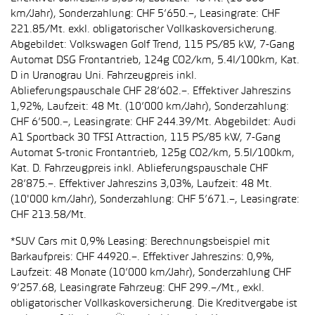
km/Jahr), Sonderzahlung: CHF 5’650.–, Leasingrate: CHF
221.85/Mt. exkl. obligatorischer Vollkaskoversicherung.
Abgebildet: Volkswagen Golf Trend, 115 PS/85 kW, 7-Gang
Automat DSG Frontantrieb, 124g CO2/km, 5.4l/100km, Kat.
D in Uranograu Uni. Fahrzeugpreis inkl.
Ablieferungspauschale CHF 28’602.–. Effektiver Jahreszins
1,92%, Laufzeit: 48 Mt. (10’000 km/Jahr), Sonderzahlung:
CHF 6’500.–, Leasingrate: CHF 244.39/Mt. Abgebildet: Audi
A1 Sportback 30 TFSI Attraction, 115 PS/85 kW, 7-Gang
Automat S-tronic Frontantrieb, 125g CO2/km, 5.5l/100km,
Kat. D. Fahrzeugpreis inkl. Ablieferungspauschale CHF
28’875.–. Effektiver Jahreszins 3,03%, Laufzeit: 48 Mt.
(10'000 km/Jahr), Sonderzahlung: CHF 5’671.–, Leasingrate:
CHF 213.58/Mt.
*SUV Cars mit 0,9% Leasing: Berechnungsbeispiel mit
Barkaufpreis: CHF 44920.–. Effektiver Jahreszins: 0,9%,
Laufzeit: 48 Monate (10’000 km/Jahr), Sonderzahlung CHF
9’257.68, Leasingrate Fahrzeug: CHF 299.–/Mt., exkl.
obligatorischer Vollkaskoversicherung. Die Kreditvergabe ist