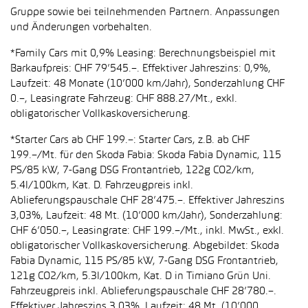
Gruppe sowie bei teilnehmenden Partnern. Anpassungen
und Änderungen vorbehalten.
*Family Cars mit 0,9% Leasing: Berechnungsbeispiel mit
Barkaufpreis: CHF 79’545.–. Effektiver Jahreszins: 0,9%,
Laufzeit: 48 Monate (10’000 km/Jahr), Sonderzahlung CHF
0.–, Leasingrate Fahrzeug: CHF 888.27/Mt., exkl.
obligatorischer Vollkaskoversicherung.
*Starter Cars ab CHF 199.–: Starter Cars, z.B. ab CHF
199.–/Mt. für den Skoda Fabia: Skoda Fabia Dynamic, 115
PS/85 kW, 7-Gang DSG Frontantrieb, 122g CO2/km,
5.4l/100km, Kat. D. Fahrzeugpreis inkl.
Ablieferungspauschale CHF 28’475.–. Effektiver Jahreszins
3,03%, Laufzeit: 48 Mt. (10’000 km/Jahr), Sonderzahlung:
CHF 6’050.–, Leasingrate: CHF 199.–/Mt., inkl. MwSt., exkl.
obligatorischer Vollkaskoversicherung. Abgebildet: Skoda
Fabia Dynamic, 115 PS/85 kW, 7-Gang DSG Frontantrieb,
121g CO2/km, 5.3l/100km, Kat. D in Timiano Grün Uni.
Fahrzeugpreis inkl. Ablieferungspauschale CHF 28’780.–.
Effektiver Jahreszins 3,03%, Laufzeit: 48 Mt. (10’000