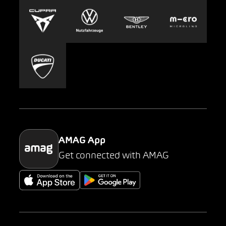
Europcar
Presse
Carsharing
Mobility-as-a-Service
AMAG Classic
Parking
AMAG App
Get connected with AMAG