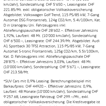
km/Jahr), Sonderzahlung: CHF 5’650.–, Leasingrate: CHF
221.85/Mt. exkl. obligatorischer Vollkaskoversicherung.
Abgebildet: Volkswagen Golf Trend, 115 PS/85 kW, 7-Gang
Automat DSG Frontantrieb, 124g CO2/km, 5.4l/100km, Kat.
D in Uranograu Uni. Fahrzeugpreis inkl.
Ablieferungspauschale CHF 28’602.–. Effektiver Jahreszins
1,92%, Laufzeit: 48 Mt. (10’000 km/Jahr), Sonderzahlung:
CHF 6’500.–, Leasingrate: CHF 244.39/Mt. Abgebildet: Audi
A1 Sportback 30 TFSI Attraction, 115 PS/85 kW, 7-Gang
Automat S-tronic Frontantrieb, 125g CO2/km, 5.5l/100km,
Kat. D. Fahrzeugpreis inkl. Ablieferungspauschale CHF
28’875.–. Effektiver Jahreszins 3,03%, Laufzeit: 48 Mt.
(10'000 km/Jahr), Sonderzahlung: CHF 5’671.–, Leasingrate:
CHF 213.58/Mt.
*SUV Cars mit 0,9% Leasing: Berechnungsbeispiel mit
Barkaufpreis: CHF 44920.–. Effektiver Jahreszins: 0,9%,
Laufzeit: 48 Monate (10’000 km/Jahr), Sonderzahlung CHF
9’257.68, Leasingrate Fahrzeug: CHF 299.–/Mt., exkl.
obligatorischer Vollkaskoversicherung. Die Kreditvergabe ist