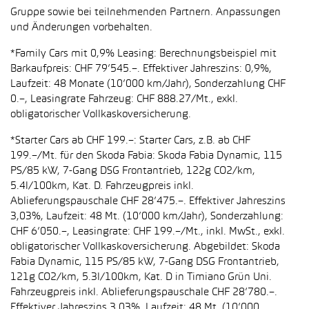
Gruppe sowie bei teilnehmenden Partnern. Anpassungen
und Änderungen vorbehalten.
*Family Cars mit 0,9% Leasing: Berechnungsbeispiel mit
Barkaufpreis: CHF 79’545.–. Effektiver Jahreszins: 0,9%,
Laufzeit: 48 Monate (10’000 km/Jahr), Sonderzahlung CHF
0.–, Leasingrate Fahrzeug: CHF 888.27/Mt., exkl.
obligatorischer Vollkaskoversicherung.
*Starter Cars ab CHF 199.–: Starter Cars, z.B. ab CHF
199.–/Mt. für den Skoda Fabia: Skoda Fabia Dynamic, 115
PS/85 kW, 7-Gang DSG Frontantrieb, 122g CO2/km,
5.4l/100km, Kat. D. Fahrzeugpreis inkl.
Ablieferungspauschale CHF 28’475.–. Effektiver Jahreszins
3,03%, Laufzeit: 48 Mt. (10’000 km/Jahr), Sonderzahlung:
CHF 6’050.–, Leasingrate: CHF 199.–/Mt., inkl. MwSt., exkl.
obligatorischer Vollkaskoversicherung. Abgebildet: Skoda
Fabia Dynamic, 115 PS/85 kW, 7-Gang DSG Frontantrieb,
121g CO2/km, 5.3l/100km, Kat. D in Timiano Grün Uni.
Fahrzeugpreis inkl. Ablieferungspauschale CHF 28’780.–.
Effektiver Jahreszins 3,03%, Laufzeit: 48 Mt. (10’000