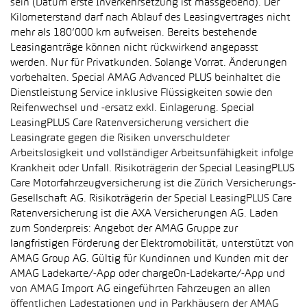
sein (Datum erste Inverkehrsetzung ist massgebend). Der
Kilometerstand darf nach Ablauf des Leasingvertrages nicht
mehr als 180’000 km aufweisen. Bereits bestehende
Leasinganträge können nicht rückwirkend angepasst
werden. Nur für Privatkunden. Solange Vorrat. Änderungen
vorbehalten. Special AMAG Advanced PLUS beinhaltet die
Dienstleistung Service inklusive Flüssigkeiten sowie den
Reifenwechsel und -ersatz exkl. Einlagerung. Special
LeasingPLUS Care Ratenversicherung versichert die
Leasingrate gegen die Risiken unverschuldeter
Arbeitslosigkeit und vollständiger Arbeitsunfähigkeit infolge
Krankheit oder Unfall. Risikoträgerin der Special LeasingPLUS
Care Motorfahrzeugversicherung ist die Zürich Versicherungs-
Gesellschaft AG. Risikoträgerin der Special LeasingPLUS Care
Ratenversicherung ist die AXA Versicherungen AG. Laden
zum Sonderpreis: Angebot der AMAG Gruppe zur
langfristigen Förderung der Elektromobilität, unterstützt von
AMAG Group AG. Gültig für Kundinnen und Kunden mit der
AMAG Ladekarte/-App oder chargeOn-Ladekarte/-App und
von AMAG Import AG eingeführten Fahrzeugen an allen
öffentlichen Ladestationen und in Parkhäusern der AMAG