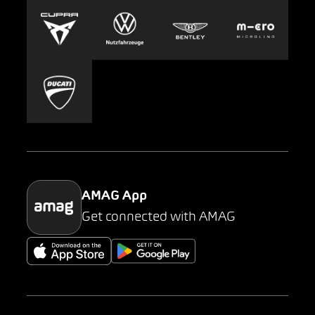
Europcar
Presse
Carsharing
Mobility-as-a-Service
AMAG Classic
Parking
AMAG App
Get connected with AMAG