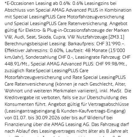
*E-Occasionen Leasing ab 0.6%: 0.6% Leasingzins bei
Abschluss von Special AMAG Advanced PLUS in Kombination
mit Special LeasingPLUS Care Motorfahrzeugversicherung
und Special LeasingPLUS Care Ratenversicherung. Angebot
gültig für Elektro- & Plug-in-Occasionsfahrzeuge der Marken
VW, Audi, Seat, Skoda, Cupra, VW Nutzfahrzeuge.[ZM3.1]
Berechnungsbeispiel Leasing: Barkaufpreis: CHF 31’990.–.
Effektiver Jahreszins: 0.60%, Laufzeit: 48 Monate (15’000
km/Jahr), Sonderzahlung CHF 0.-, Leasingrate Fahrzeug: CHF
448.91/Mt., Special AMAG Advanced PLUS: CHF 99.98/Mt.,
zuzüglich Rate Special LeasingPLUS Care
Motorfahrzeugversicherung und Rate Special LeasingPLUS
Care Ratenversicherung (können je nach Geschlecht, Alter,
Wohnort und weiteren Merkmalen variieren), inkl. MwSt. Die
Kreditvergabe ist verboten, falls sie zur Überschuldung des
Konsumenten führt. Angebot gültig für Vertragsabschlüsse
(Leasingantragseingang & Kunden-Kaufvertrags-Eingang)
von 01.07. bis 30.09.2026 oder bis auf Widerruf bei
Finanzierung über die AMAG Leasing AG. Das Fahrzeug darf
nach Ablauf des Leasingvertrages nicht älter als 8 Jahre alt