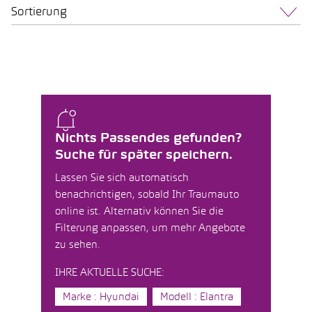
Sortierung
Nichts Passendes gefunden?
Suche für später speichern.
Lassen Sie sich automatisch
benachrichtigen, sobald Ihr Traumauto
online ist. Alternativ können Sie die
Filterung anpassen, um mehr Angebote
zu sehen.
IHRE AKTUELLE SUCHE:
Marke : Hyundai
Modell : Elantra