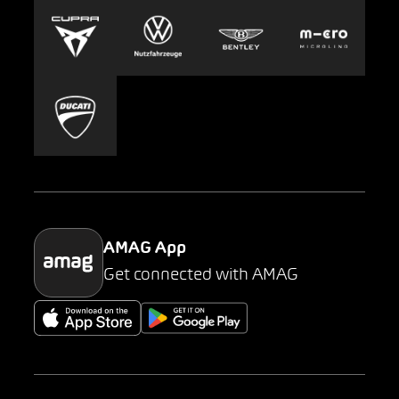
Europcar
Presse
Carsharing
Mobility-as-a-Service
AMAG Classic
Parking
AMAG App
Get connected with AMAG