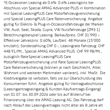
*E-Occasionen Leasing ab 0.6%: 0.6% Leasingzins bei
Abschluss von Special AMAG Advanced PLUS in Kombination
mit Special LeasingPLUS Care Motorfahrzeugversicherung
und Special LeasingPLUS Care Ratenversicherung. Angebot
gültig für Elektro- & Plug-in-Occasionsfahrzeuge der Marken
VW, Audi, Seat, Skoda, Cupra, VW Nutzfahrzeuge.[ZM3.1]
Berechnungsbeispiel Leasing: Barkaufpreis: CHF 31’990.–.
Effektiver Jahreszins: 0.60%, Laufzeit: 48 Monate (15’000
km/Jahr), Sonderzahlung CHF 0.-, Leasingrate Fahrzeug: CHF
448.91/Mt., Special AMAG Advanced PLUS: CHF 99.98/Mt.,
zuzüglich Rate Special LeasingPLUS Care
Motorfahrzeugversicherung und Rate Special LeasingPLUS
Care Ratenversicherung (können je nach Geschlecht, Alter,
Wohnort und weiteren Merkmalen variieren), inkl. MwSt. Die
Kreditvergabe ist verboten, falls sie zur Überschuldung des
Konsumenten führt. Angebot gültig für Vertragsabschlüsse
(Leasingantragseingang & Kunden-Kaufvertrags-Eingang)
von 01.07. bis 30.09.2026 oder bis auf Widerruf bei
Finanzierung über die AMAG Leasing AG. Das Fahrzeug darf
nach Ablauf des Leasingvertrages nicht älter als 8 Jahre alt