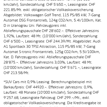
km/Jahr), Sonderzahlung: CHF 5’650.–, Leasingrate: CHF
221.85/Mt. exkl. obligatorischer Vollkaskoversicherung.
Abgebildet: Volkswagen Golf Trend, 115 PS/85 kW, 7-Gang
Automat DSG Frontantrieb, 124g CO2/km, 5.4l/100km, Kat.
D in Uranograu Uni. Fahrzeugpreis inkl.
Ablieferungspauschale CHF 28’602.–. Effektiver Jahreszins
1,92%, Laufzeit: 48 Mt. (10’000 km/Jahr), Sonderzahlung:
CHF 6’500.–, Leasingrate: CHF 244.39/Mt. Abgebildet: Audi
A1 Sportback 30 TFSI Attraction, 115 PS/85 kW, 7-Gang
Automat S-tronic Frontantrieb, 125g CO2/km, 5.5l/100km,
Kat. D. Fahrzeugpreis inkl. Ablieferungspauschale CHF
28’875.–. Effektiver Jahreszins 3,03%, Laufzeit: 48 Mt.
(10'000 km/Jahr), Sonderzahlung: CHF 5’671.–, Leasingrate:
CHF 213.58/Mt.
*SUV Cars mit 0,9% Leasing: Berechnungsbeispiel mit
Barkaufpreis: CHF 44920.–. Effektiver Jahreszins: 0,9%,
Laufzeit: 48 Monate (10’000 km/Jahr), Sonderzahlung CHF
9’257.68, Leasingrate Fahrzeug: CHF 299.–/Mt., exkl.
obligatorischer Vollkaskoversicherung. Die Kreditvergabe ist