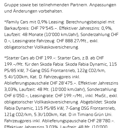
Gruppe sowie bei teilnehmenden Partnern. Anpassungen
und Änderungen vorbehalten.
*Family Cars mit 0,9% Leasing: Berechnungsbeispiel mit
Barkaufpreis: CHF 79’545.–. Effektiver Jahreszins: 0,9%,
Laufzeit: 48 Monate (10’000 km/Jahr), Sonderzahlung CHF
0.–, Leasingrate Fahrzeug: CHF 888.27/Mt., exkl.
obligatorischer Vollkaskoversicherung.
*Starter Cars ab CHF 199.–: Starter Cars, z.B. ab CHF
199.–/Mt. für den Skoda Fabia: Skoda Fabia Dynamic, 115
PS/85 kW, 7-Gang DSG Frontantrieb, 122g CO2/km,
5.4l/100km, Kat. D. Fahrzeugpreis inkl.
Ablieferungspauschale CHF 28’475.–. Effektiver Jahreszins
3,03%, Laufzeit: 48 Mt. (10’000 km/Jahr), Sonderzahlung:
CHF 6’050.–, Leasingrate: CHF 199.–/Mt., inkl. MwSt., exkl.
obligatorischer Vollkaskoversicherung. Abgebildet: Skoda
Fabia Dynamic, 115 PS/85 kW, 7-Gang DSG Frontantrieb,
121g CO2/km, 5.3l/100km, Kat. D in Timiano Grün Uni.
Fahrzeugpreis inkl. Ablieferungspauschale CHF 28’780.–.
Effektiver Jahreszins 3,03%, Laufzeit: 48 Mt. (10’000