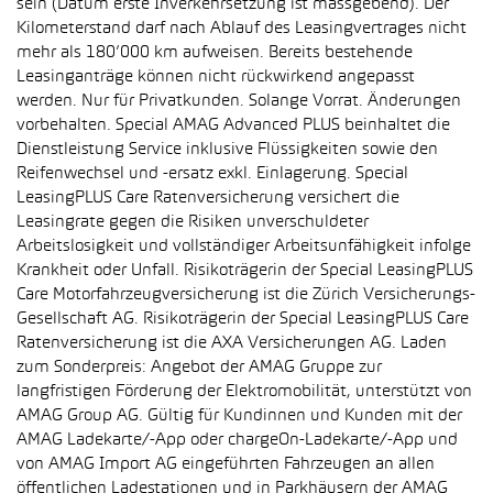
sein (Datum erste Inverkehrsetzung ist massgebend). Der
Kilometerstand darf nach Ablauf des Leasingvertrages nicht
mehr als 180’000 km aufweisen. Bereits bestehende
Leasinganträge können nicht rückwirkend angepasst
werden. Nur für Privatkunden. Solange Vorrat. Änderungen
vorbehalten. Special AMAG Advanced PLUS beinhaltet die
Dienstleistung Service inklusive Flüssigkeiten sowie den
Reifenwechsel und -ersatz exkl. Einlagerung. Special
LeasingPLUS Care Ratenversicherung versichert die
Leasingrate gegen die Risiken unverschuldeter
Arbeitslosigkeit und vollständiger Arbeitsunfähigkeit infolge
Krankheit oder Unfall. Risikoträgerin der Special LeasingPLUS
Care Motorfahrzeugversicherung ist die Zürich Versicherungs-
Gesellschaft AG. Risikoträgerin der Special LeasingPLUS Care
Ratenversicherung ist die AXA Versicherungen AG. Laden
zum Sonderpreis: Angebot der AMAG Gruppe zur
langfristigen Förderung der Elektromobilität, unterstützt von
AMAG Group AG. Gültig für Kundinnen und Kunden mit der
AMAG Ladekarte/-App oder chargeOn-Ladekarte/-App und
von AMAG Import AG eingeführten Fahrzeugen an allen
öffentlichen Ladestationen und in Parkhäusern der AMAG