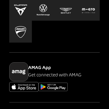
Europcar
Presse
Carsharing
Mobility-as-a-Service
AMAG Classic
Parking
AMAG App
Get connected with AMAG