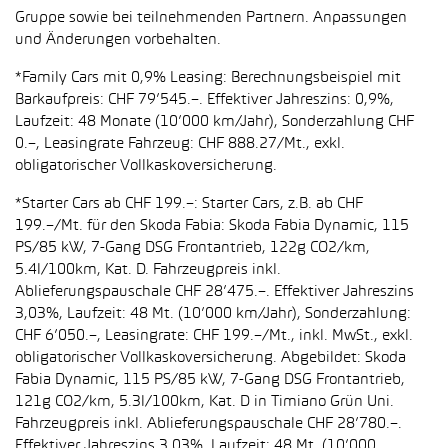
Gruppe sowie bei teilnehmenden Partnern. Anpassungen
und Änderungen vorbehalten.
*Family Cars mit 0,9% Leasing: Berechnungsbeispiel mit
Barkaufpreis: CHF 79’545.–. Effektiver Jahreszins: 0,9%,
Laufzeit: 48 Monate (10’000 km/Jahr), Sonderzahlung CHF
0.–, Leasingrate Fahrzeug: CHF 888.27/Mt., exkl.
obligatorischer Vollkaskoversicherung.
*Starter Cars ab CHF 199.–: Starter Cars, z.B. ab CHF
199.–/Mt. für den Skoda Fabia: Skoda Fabia Dynamic, 115
PS/85 kW, 7-Gang DSG Frontantrieb, 122g CO2/km,
5.4l/100km, Kat. D. Fahrzeugpreis inkl.
Ablieferungspauschale CHF 28’475.–. Effektiver Jahreszins
3,03%, Laufzeit: 48 Mt. (10’000 km/Jahr), Sonderzahlung:
CHF 6’050.–, Leasingrate: CHF 199.–/Mt., inkl. MwSt., exkl.
obligatorischer Vollkaskoversicherung. Abgebildet: Skoda
Fabia Dynamic, 115 PS/85 kW, 7-Gang DSG Frontantrieb,
121g CO2/km, 5.3l/100km, Kat. D in Timiano Grün Uni.
Fahrzeugpreis inkl. Ablieferungspauschale CHF 28’780.–.
Effektiver Jahreszins 3,03%, Laufzeit: 48 Mt. (10’000