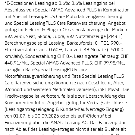
*E-Occasionen Leasing ab 0.6%: 0.6% Leasingzins bei
Abschluss von Special AMAG Advanced PLUS in Kombination
mit Special LeasingPLUS Care Motorfahrzeugversicherung
und Special LeasingPLUS Care Ratenversicherung. Angebot
gültig für Elektro- & Plug-in-Occasionsfahrzeuge der Marken
VW, Audi, Seat, Skoda, Cupra, VW Nutzfahrzeuge.[ZM3.1]
Berechnungsbeispiel Leasing: Barkaufpreis: CHF 31’990.–.
Effektiver Jahreszins: 0.60%, Laufzeit: 48 Monate (15’000
km/Jahr), Sonderzahlung CHF 0.-, Leasingrate Fahrzeug: CHF
448.91/Mt., Special AMAG Advanced PLUS: CHF 99.98/Mt.,
zuzüglich Rate Special LeasingPLUS Care
Motorfahrzeugversicherung und Rate Special LeasingPLUS
Care Ratenversicherung (können je nach Geschlecht, Alter,
Wohnort und weiteren Merkmalen variieren), inkl. MwSt. Die
Kreditvergabe ist verboten, falls sie zur Überschuldung des
Konsumenten führt. Angebot gültig für Vertragsabschlüsse
(Leasingantragseingang & Kunden-Kaufvertrags-Eingang)
von 01.07. bis 30.09.2026 oder bis auf Widerruf bei
Finanzierung über die AMAG Leasing AG. Das Fahrzeug darf
nach Ablauf des Leasingvertrages nicht älter als 8 Jahre alt