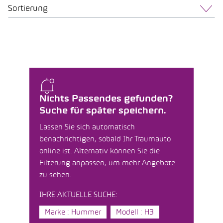
Sortierung
Nichts Passendes gefunden?
Suche für später speichern.
Lassen Sie sich automatisch
benachrichtigen, sobald Ihr Traumauto
online ist. Alternativ können Sie die
Filterung anpassen, um mehr Angebote
zu sehen.
IHRE AKTUELLE SUCHE:
Marke : Hummer
Modell : H3