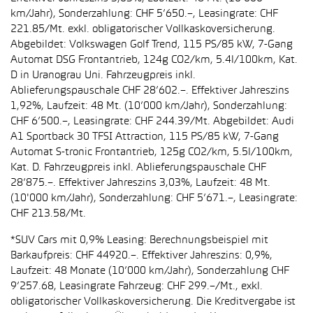
km/Jahr), Sonderzahlung: CHF 5’650.–, Leasingrate: CHF
221.85/Mt. exkl. obligatorischer Vollkaskoversicherung.
Abgebildet: Volkswagen Golf Trend, 115 PS/85 kW, 7-Gang
Automat DSG Frontantrieb, 124g CO2/km, 5.4l/100km, Kat.
D in Uranograu Uni. Fahrzeugpreis inkl.
Ablieferungspauschale CHF 28’602.–. Effektiver Jahreszins
1,92%, Laufzeit: 48 Mt. (10’000 km/Jahr), Sonderzahlung:
CHF 6’500.–, Leasingrate: CHF 244.39/Mt. Abgebildet: Audi
A1 Sportback 30 TFSI Attraction, 115 PS/85 kW, 7-Gang
Automat S-tronic Frontantrieb, 125g CO2/km, 5.5l/100km,
Kat. D. Fahrzeugpreis inkl. Ablieferungspauschale CHF
28’875.–. Effektiver Jahreszins 3,03%, Laufzeit: 48 Mt.
(10'000 km/Jahr), Sonderzahlung: CHF 5’671.–, Leasingrate:
CHF 213.58/Mt.
*SUV Cars mit 0,9% Leasing: Berechnungsbeispiel mit
Barkaufpreis: CHF 44920.–. Effektiver Jahreszins: 0,9%,
Laufzeit: 48 Monate (10’000 km/Jahr), Sonderzahlung CHF
9’257.68, Leasingrate Fahrzeug: CHF 299.–/Mt., exkl.
obligatorischer Vollkaskoversicherung. Die Kreditvergabe ist