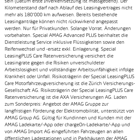
sein (Datum erste Inverkehrsetzung ist massgebend). Der
Kilometerstand darf nach Ablauf des Leasingvertrages nicht
mehr als 180’000 km aufweisen. Bereits bestehende
Leasinganträge können nicht rückwirkend angepasst
werden. Nur für Privatkunden. Solange Vorrat. Änderungen
vorbehalten. Special AMAG Advanced PLUS beinhaltet die
Dienstleistung Service inklusive Flüssigkeiten sowie den
Reifenwechsel und -ersatz exkl. Einlagerung. Special
LeasingPLUS Care Ratenversicherung versichert die
Leasingrate gegen die Risiken unverschuldeter
Arbeitslosigkeit und vollständiger Arbeitsunfähigkeit infolge
Krankheit oder Unfall. Risikoträgerin der Special LeasingPLUS
Care Motorfahrzeugversicherung ist die Zürich Versicherungs-
Gesellschaft AG. Risikoträgerin der Special LeasingPLUS Care
Ratenversicherung ist die AXA Versicherungen AG. Laden
zum Sonderpreis: Angebot der AMAG Gruppe zur
langfristigen Förderung der Elektromobilität, unterstützt von
AMAG Group AG. Gültig für Kundinnen und Kunden mit der
AMAG Ladekarte/-App oder chargeOn-Ladekarte/-App und
von AMAG Import AG eingeführten Fahrzeugen an allen
öffentlichen Ladestationen und in Parkhäusern der AMAG