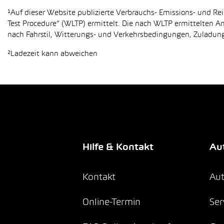
¹Auf dieser Website publizierte Verbrauchs- Emissions- und 
Test Procedure“ (WLTP) ermittelt. Die nach WLTP ermittelten 
nach Fahrstil, Witterungs- und Verkehrsbedingungen, Zuladung,
²Ladezeit kann abweichen
Hilfe & Kontakt
Aut
Kontakt
Aut
Online-Termin
Ser