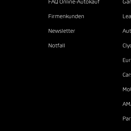
FAQ Online-Autokauf
Gar
Firmenkunden
Lea
Newsletter
Au
Notfall
Cly
Eur
Car
Mob
AMA
Par