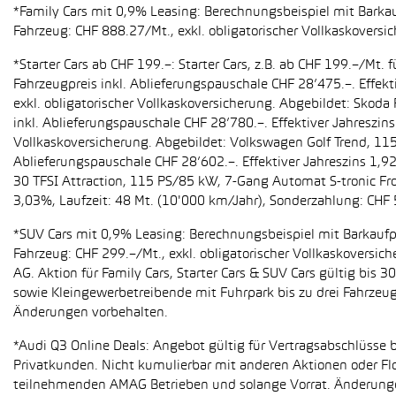
*Family Cars mit 0,9% Leasing: Berechnungsbeispiel mit Barkauf
Fahrzeug: CHF 888.27/Mt., exkl. obligatorischer Vollkaskoversi
*Starter Cars ab CHF 199.–: Starter Cars, z.B. ab CHF 199.–/M
Fahrzeugpreis inkl. Ablieferungspauschale CHF 28’475.–. Effekt
exkl. obligatorischer Vollkaskoversicherung. Abgebildet: Sko
inkl. Ablieferungspauschale CHF 28’780.–. Effektiver Jahreszin
Vollkaskoversicherung. Abgebildet: Volkswagen Golf Trend, 11
Ablieferungspauschale CHF 28’602.–. Effektiver Jahreszins 1,9
30 TFSI Attraction, 115 PS/85 kW, 7-Gang Automat S-tronic Fro
3,03%, Laufzeit: 48 Mt. (10'000 km/Jahr), Sonderzahlung: CHF 
*SUV Cars mit 0,9% Leasing: Berechnungsbeispiel mit Barkaufpr
Fahrzeug: CHF 299.–/Mt., exkl. obligatorischer Vollkaskoversic
AG. Aktion für Family Cars, Starter Cars & SUV Cars gültig bis
sowie Kleingewerbetreibende mit Fuhrpark bis zu drei Fahrze
Änderungen vorbehalten.
*Audi Q3 Online Deals: Angebot gültig für Vertragsabschlüsse b
Privatkunden. Nicht kumulierbar mit anderen Aktionen oder Flo
teilnehmenden AMAG Betrieben und solange Vorrat. Änderung