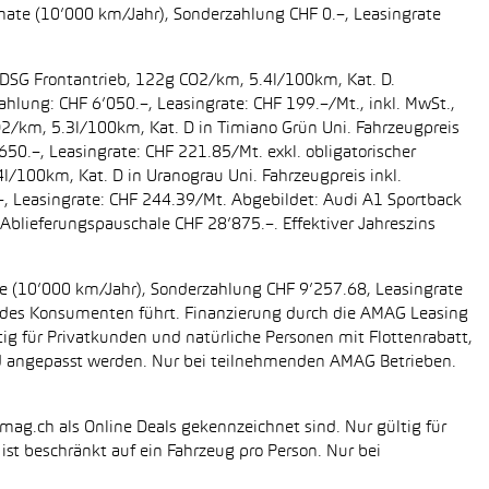
onate (10’000 km/Jahr), Sonderzahlung CHF 0.–, Leasingrate
g DSG Frontantrieb, 122g CO2/km, 5.4l/100km, Kat. D.
ahlung: CHF 6’050.–, Leasingrate: CHF 199.–/Mt., inkl. MwSt.,
O2/km, 5.3l/100km, Kat. D in Timiano Grün Uni. Fahrzeugpreis
650.–, Leasingrate: CHF 221.85/Mt. exkl. obligatorischer
/100km, Kat. D in Uranograu Uni. Fahrzeugpreis inkl.
.–, Leasingrate: CHF 244.39/Mt. Abgebildet: Audi A1 Sportback
Ablieferungspauschale CHF 28’875.–. Effektiver Jahreszins
ate (10’000 km/Jahr), Sonderzahlung CHF 9’257.68, Leasingrate
ung des Konsumenten führt. Finanzierung durch die AMAG Leasing
tig für Privatkunden und natürliche Personen mit Flottenrabatt,
nd angepasst werden. Nur bei teilnehmenden AMAG Betrieben.
mag.ch als Online Deals gekennzeichnet sind. Nur gültig für
st beschränkt auf ein Fahrzeug pro Person. Nur bei