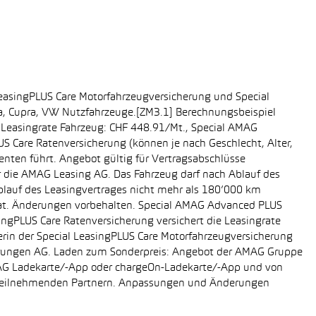
easingPLUS Care Motorfahrzeugversicherung und Special
da, Cupra, VW Nutzfahrzeuge.[ZM3.1] Berechnungsbeispiel
-, Leasingrate Fahrzeug: CHF 448.91/Mt., Special AMAG
S Care Ratenversicherung (können je nach Geschlecht, Alter,
enten führt. Angebot gültig für Vertragsabschlüsse
r die AMAG Leasing AG. Das Fahrzeug darf nach Ablauf des
Ablauf des Leasingvertrages nicht mehr als 180’000 km
rat. Änderungen vorbehalten. Special AMAG Advanced PLUS
singPLUS Care Ratenversicherung versichert die Leasingrate
ägerin der Special LeasingPLUS Care Motorfahrzeugversicherung
icherungen AG. Laden zum Sonderpreis: Angebot der AMAG Gruppe
AMAG Ladekarte/-App oder chargeOn-Ladekarte/-App und von
i teilnehmenden Partnern. Anpassungen und Änderungen