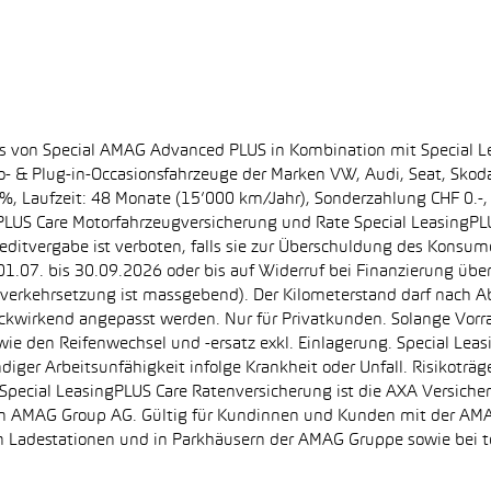
ss von Special AMAG Advanced PLUS in Kombination mit Special L
ro- & Plug-in-Occasionsfahrzeuge der Marken VW, Audi, Seat, Sko
.60%, Laufzeit: 48 Monate (15’000 km/Jahr), Sonderzahlung CHF 0.
PLUS Care Motorfahrzeugversicherung und Rate Special LeasingPLU
editvergabe ist verboten, falls sie zur Überschuldung des Konsum
.07. bis 30.09.2026 oder bis auf Widerruf bei Finanzierung übe
e Inverkehrsetzung ist massgebend). Der Kilometerstand darf nach 
ückwirkend angepasst werden. Nur für Privatkunden. Solange Vor
sowie den Reifenwechsel und -ersatz exkl. Einlagerung. Special Lea
ndiger Arbeitsunfähigkeit infolge Krankheit oder Unfall. Risikotr
der Special LeasingPLUS Care Ratenversicherung ist die AXA Vers
zt von AMAG Group AG. Gültig für Kundinnen und Kunden mit der 
en Ladestationen und in Parkhäusern der AMAG Gruppe sowie be