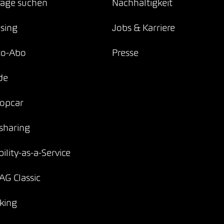
age suchen
Nachhaltigkeit
sing
Jobs & Karriere
to-Abo
Presse
de
opcar
sharing
ility-as-a-Service
G Classic
king