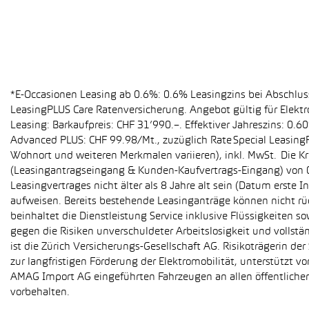
*E-Occasionen Leasing ab 0.6%: 0.6% Leasingzins bei Abschlu
LeasingPLUS Care Ratenversicherung. Angebot gültig für Elekt
Leasing: Barkaufpreis: CHF 31’990.–. Effektiver Jahreszins: 0
Advanced PLUS: CHF 99.98/Mt., zuzüglich Rate Special Leasing
Wohnort und weiteren Merkmalen variieren), inkl. MwSt. Die Kr
(Leasingantragseingang & Kunden-Kaufvertrags-Eingang) von 01
Leasingvertrages nicht älter als 8 Jahre alt sein (Datum erst
aufweisen. Bereits bestehende Leasinganträge können nicht r
beinhaltet die Dienstleistung Service inklusive Flüssigkeiten 
gegen die Risiken unverschuldeter Arbeitslosigkeit und vollstä
ist die Zürich Versicherungs-Gesellschaft AG. Risikoträgerin 
zur langfristigen Förderung der Elektromobilität, unterstüt
AMAG Import AG eingeführten Fahrzeugen an allen öffentlich
vorbehalten.