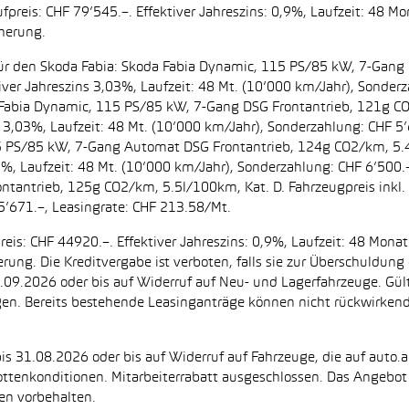
preis: CHF 79’545.–. Effektiver Jahreszins: 0,9%, Laufzeit: 48 M
cherung.
t. für den Skoda Fabia: Skoda Fabia Dynamic, 115 PS/85 kW, 7-Gan
iver Jahreszins 3,03%, Laufzeit: 48 Mt. (10’000 km/Jahr), Sonderz
da Fabia Dynamic, 115 PS/85 kW, 7-Gang DSG Frontantrieb, 121g C
s 3,03%, Laufzeit: 48 Mt. (10’000 km/Jahr), Sonderzahlung: CHF 5’
5 PS/85 kW, 7-Gang Automat DSG Frontantrieb, 124g CO2/km, 5.4l
2%, Laufzeit: 48 Mt. (10’000 km/Jahr), Sonderzahlung: CHF 6’500
ntantrieb, 125g CO2/km, 5.5l/100km, Kat. D. Fahrzeugpreis inkl. 
5’671.–, Leasingrate: CHF 213.58/Mt.
eis: CHF 44920.–. Effektiver Jahreszins: 0,9%, Laufzeit: 48 Mon
herung. Die Kreditvergabe ist verboten, falls sie zur Überschuld
 30.09.2026 oder bis auf Widerruf auf Neu- und Lagerfahrzeuge. Gül
ugen. Bereits bestehende Leasinganträge können nicht rückwirke
is 31.08.2026 oder bis auf Widerruf auf Fahrzeuge, die auf auto.a
ttenkonditionen. Mitarbeiterrabatt ausgeschlossen. Das Angebot i
en vorbehalten.