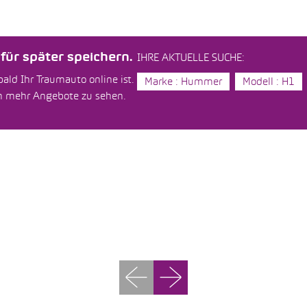
ür später speichern.
IHRE AKTUELLE SUCHE:
ald Ihr Traumauto online ist.
Marke : Hummer
Modell : H1
um mehr Angebote zu sehen.