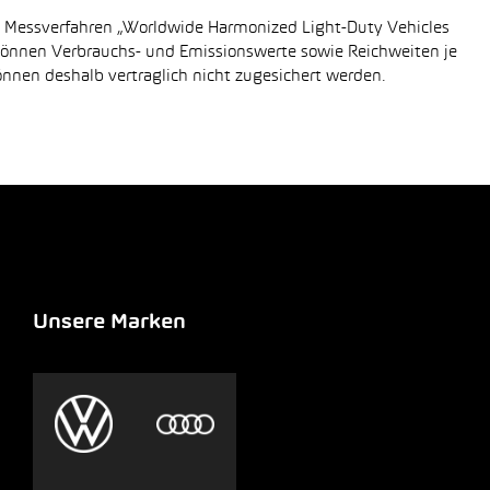
n Messverfahren „Worldwide Harmonized Light-Duty Vehicles
 können Verbrauchs- und Emissionswerte sowie Reichweiten je
önnen deshalb vertraglich nicht zugesichert werden.
Unsere Marken