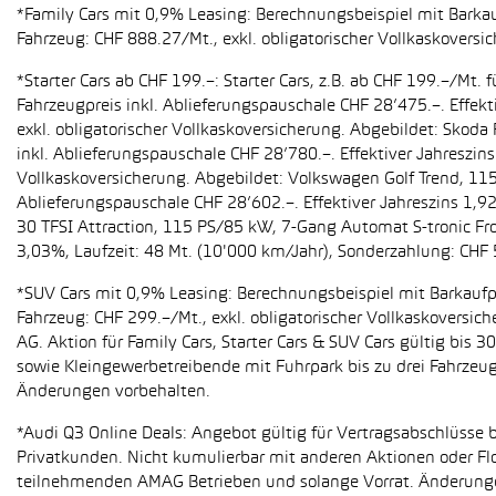
*Family Cars mit 0,9% Leasing: Berechnungsbeispiel mit Barkauf
Fahrzeug: CHF 888.27/Mt., exkl. obligatorischer Vollkaskoversi
*Starter Cars ab CHF 199.–: Starter Cars, z.B. ab CHF 199.–/M
Fahrzeugpreis inkl. Ablieferungspauschale CHF 28’475.–. Effekt
exkl. obligatorischer Vollkaskoversicherung. Abgebildet: Sko
inkl. Ablieferungspauschale CHF 28’780.–. Effektiver Jahreszin
Vollkaskoversicherung. Abgebildet: Volkswagen Golf Trend, 11
Ablieferungspauschale CHF 28’602.–. Effektiver Jahreszins 1,9
30 TFSI Attraction, 115 PS/85 kW, 7-Gang Automat S-tronic Fro
3,03%, Laufzeit: 48 Mt. (10'000 km/Jahr), Sonderzahlung: CHF 
*SUV Cars mit 0,9% Leasing: Berechnungsbeispiel mit Barkaufpr
Fahrzeug: CHF 299.–/Mt., exkl. obligatorischer Vollkaskoversic
AG. Aktion für Family Cars, Starter Cars & SUV Cars gültig bis
sowie Kleingewerbetreibende mit Fuhrpark bis zu drei Fahrze
Änderungen vorbehalten.
*Audi Q3 Online Deals: Angebot gültig für Vertragsabschlüsse b
Privatkunden. Nicht kumulierbar mit anderen Aktionen oder Flo
teilnehmenden AMAG Betrieben und solange Vorrat. Änderung