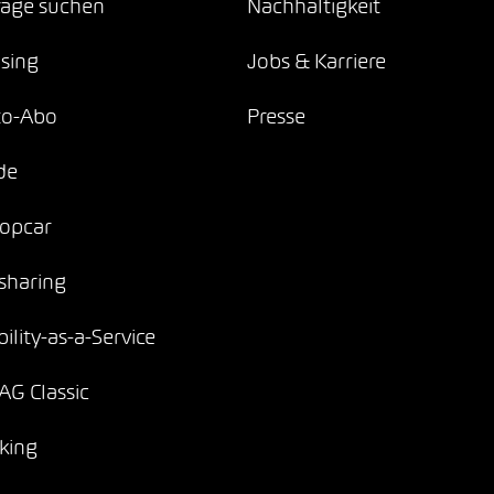
age suchen
Nachhaltigkeit
sing
Jobs & Karriere
to-Abo
Presse
de
opcar
sharing
ility-as-a-Service
G Classic
king