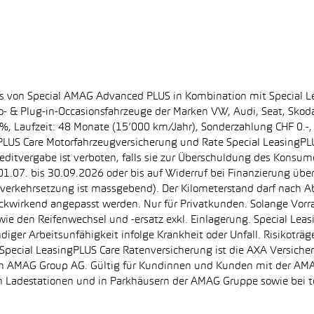
ss von Special AMAG Advanced PLUS in Kombination mit Special L
ro- & Plug-in-Occasionsfahrzeuge der Marken VW, Audi, Seat, Sko
.60%, Laufzeit: 48 Monate (15’000 km/Jahr), Sonderzahlung CHF 0.
PLUS Care Motorfahrzeugversicherung und Rate Special LeasingPLU
editvergabe ist verboten, falls sie zur Überschuldung des Konsum
.07. bis 30.09.2026 oder bis auf Widerruf bei Finanzierung übe
e Inverkehrsetzung ist massgebend). Der Kilometerstand darf nach 
ückwirkend angepasst werden. Nur für Privatkunden. Solange Vor
sowie den Reifenwechsel und -ersatz exkl. Einlagerung. Special Lea
ndiger Arbeitsunfähigkeit infolge Krankheit oder Unfall. Risikotr
der Special LeasingPLUS Care Ratenversicherung ist die AXA Vers
zt von AMAG Group AG. Gültig für Kundinnen und Kunden mit der 
en Ladestationen und in Parkhäusern der AMAG Gruppe sowie be