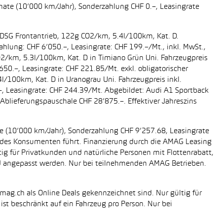
onate (10’000 km/Jahr), Sonderzahlung CHF 0.–, Leasingrate
g DSG Frontantrieb, 122g CO2/km, 5.4l/100km, Kat. D.
ahlung: CHF 6’050.–, Leasingrate: CHF 199.–/Mt., inkl. MwSt.,
O2/km, 5.3l/100km, Kat. D in Timiano Grün Uni. Fahrzeugpreis
650.–, Leasingrate: CHF 221.85/Mt. exkl. obligatorischer
/100km, Kat. D in Uranograu Uni. Fahrzeugpreis inkl.
.–, Leasingrate: CHF 244.39/Mt. Abgebildet: Audi A1 Sportback
Ablieferungspauschale CHF 28’875.–. Effektiver Jahreszins
ate (10’000 km/Jahr), Sonderzahlung CHF 9’257.68, Leasingrate
ung des Konsumenten führt. Finanzierung durch die AMAG Leasing
tig für Privatkunden und natürliche Personen mit Flottenrabatt,
nd angepasst werden. Nur bei teilnehmenden AMAG Betrieben.
mag.ch als Online Deals gekennzeichnet sind. Nur gültig für
st beschränkt auf ein Fahrzeug pro Person. Nur bei