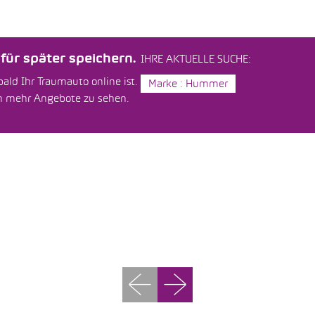
ür später speichern.
IHRE AKTUELLE SUCHE:
ald Ihr Traumauto online ist.
Marke : Hummer
um mehr Angebote zu sehen.