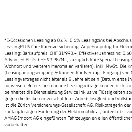
*E-Occasionen Leasing ab 0.6%: 0.6% Leasingzins bei Abschlu
LeasingPLUS Care Ratenversicherung. Angebot gültig für Elekt
Leasing: Barkaufpreis: CHF 31’990.–. Effektiver Jahreszins: 0
Advanced PLUS: CHF 99.98/Mt., zuzüglich Rate Special Leasing
Wohnort und weiteren Merkmalen variieren), inkl. MwSt. Die Kr
(Leasingantragseingang & Kunden-Kaufvertrags-Eingang) von 01
Leasingvertrages nicht älter als 8 Jahre alt sein (Datum erst
aufweisen. Bereits bestehende Leasinganträge können nicht r
beinhaltet die Dienstleistung Service inklusive Flüssigkeiten 
gegen die Risiken unverschuldeter Arbeitslosigkeit und vollstä
ist die Zürich Versicherungs-Gesellschaft AG. Risikoträgerin 
zur langfristigen Förderung der Elektromobilität, unterstüt
AMAG Import AG eingeführten Fahrzeugen an allen öffentlich
vorbehalten.