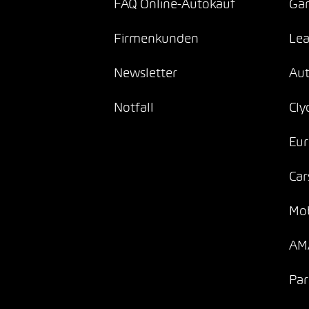
FAQ Online-Autokauf
Gar
Firmenkunden
Lea
Newsletter
Au
Notfall
Cly
Eur
Car
Mob
AMA
Par