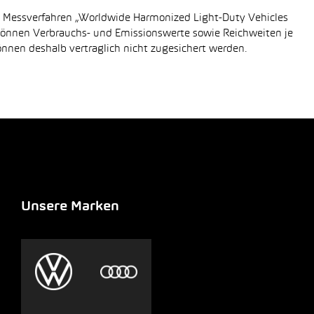
n Messverfahren „Worldwide Harmonized Light-Duty Vehicles
 können Verbrauchs- und Emissionswerte sowie Reichweiten je
önnen deshalb vertraglich nicht zugesichert werden.
Unsere Marken