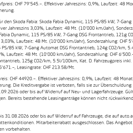
preis: CHF 79’545.–. Effektiver Jahreszins: 0,9%, Laufzeit: 48 M
cherung.
t. für den Skoda Fabia: Skoda Fabia Dynamic, 115 PS/85 kW, 7-Gan
iver Jahreszins 3,03%, Laufzeit: 48 Mt. (10’000 km/Jahr), Sonderz
da Fabia Dynamic, 115 PS/85 kW, 7-Gang DSG Frontantrieb, 121g C
s 3,03%, Laufzeit: 48 Mt. (10’000 km/Jahr), Sonderzahlung: CHF 5’
5 PS/85 kW, 7-Gang Automat DSG Frontantrieb, 124g CO2/km, 5.4l
2%, Laufzeit: 48 Mt. (10’000 km/Jahr), Sonderzahlung: CHF 6’500
ntantrieb, 125g CO2/km, 5.5l/100km, Kat. D. Fahrzeugpreis inkl. 
5’671.–, Leasingrate: CHF 213.58/Mt.
eis: CHF 44920.–. Effektiver Jahreszins: 0,9%, Laufzeit: 48 Mon
herung. Die Kreditvergabe ist verboten, falls sie zur Überschuld
 30.09.2026 oder bis auf Widerruf auf Neu- und Lagerfahrzeuge. Gül
ugen. Bereits bestehende Leasinganträge können nicht rückwirke
is 31.08.2026 oder bis auf Widerruf auf Fahrzeuge, die auf auto.a
ttenkonditionen. Mitarbeiterrabatt ausgeschlossen. Das Angebot i
en vorbehalten.