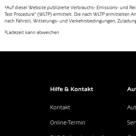
¹Auf dieser Website publizierte Verbrauchs- Emissions- und 
Test Procedure“ (WLTP) ermittelt. Die nach WLTP ermittelten 
nach Fahrstil, Witterungs- und Verkehrsbedingungen, Zuladung,
²Ladezeit kann abweichen
Hilfe & Kontakt
Aut
Kontakt
Aut
Online-Termin
Ser