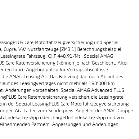
easingPLUS Care Motorfahrzeugversicherung und Special
da, Cupra, VW Nutzfahrzeuge.[ZM3.1] Berechnungsbeispiel
-, Leasingrate Fahrzeug: CHF 448.91/Mt., Special AMAG
S Care Ratenversicherung (können je nach Geschlecht, Alter,
enten führt. Angebot gültig für Vertragsabschlüsse
r die AMAG Leasing AG. Das Fahrzeug darf nach Ablauf des
Ablauf des Leasingvertrages nicht mehr als 180’000 km
rat. Änderungen vorbehalten. Special AMAG Advanced PLUS
singPLUS Care Ratenversicherung versichert die Leasingrate
ägerin der Special LeasingPLUS Care Motorfahrzeugversicherung
icherungen AG. Laden zum Sonderpreis: Angebot der AMAG Gruppe
AMAG Ladekarte/-App oder chargeOn-Ladekarte/-App und von
i teilnehmenden Partnern. Anpassungen und Änderungen