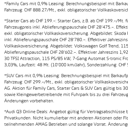
*Family Cars mit 0,9% Leasing: Berechnungsbeispiel mit Barkauf
Fahrzeug: CHF 888.27/Mt., exkl. obligatorischer Vollkaskoversi
*Starter Cars ab CHF 199.–: Starter Cars, z.B. ab CHF 199.–/M
Fahrzeugpreis inkl. Ablieferungspauschale CHF 28’475.–. Effekt
exkl. obligatorischer Vollkaskoversicherung. Abgebildet: Sko
inkl. Ablieferungspauschale CHF 28’780.–. Effektiver Jahreszin
Vollkaskoversicherung. Abgebildet: Volkswagen Golf Trend, 11
Ablieferungspauschale CHF 28’602.–. Effektiver Jahreszins 1,9
30 TFSI Attraction, 115 PS/85 kW, 7-Gang Automat S-tronic Fro
3,03%, Laufzeit: 48 Mt. (10'000 km/Jahr), Sonderzahlung: CHF 
*SUV Cars mit 0,9% Leasing: Berechnungsbeispiel mit Barkaufpr
Fahrzeug: CHF 299.–/Mt., exkl. obligatorischer Vollkaskoversic
AG. Aktion für Family Cars, Starter Cars & SUV Cars gültig bis
sowie Kleingewerbetreibende mit Fuhrpark bis zu drei Fahrze
Änderungen vorbehalten.
*Audi Q3 Online Deals: Angebot gültig für Vertragsabschlüsse b
Privatkunden. Nicht kumulierbar mit anderen Aktionen oder Flo
teilnehmenden AMAG Betrieben und solange Vorrat. Änderung