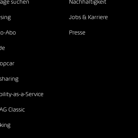
age suchen
Nachhaltigkeit
sing
Jobs & Karriere
to-Abo
Presse
de
opcar
sharing
ility-as-a-Service
G Classic
king