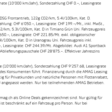
onate (10’000 km/Jahr), Sonderzahlung CHF 0.–, Leasingrate
g DSG Frontantrieb, 122g CO2/km, 5.4l/100km, Kat. D.
ahlung: CHF 6’050.–, Leasingrate: CHF 199.–/Mt., inkl. MwSt.,
O2/km, 5.3l/100km, Kat. D in Timiano Grün Uni. Fahrzeugpreis
650.–, Leasingrate: CHF 221.85/Mt. exkl. obligatorischer
/100km, Kat. D in Uranograu Uni. Fahrzeugpreis inkl.
.–, Leasingrate: CHF 244.39/Mt. Abgebildet: Audi A1 Sportback
Ablieferungspauschale CHF 28’875.–. Effektiver Jahreszins
ate (10’000 km/Jahr), Sonderzahlung CHF 9’257.68, Leasingrate
ung des Konsumenten führt. Finanzierung durch die AMAG Leasing
tig für Privatkunden und natürliche Personen mit Flottenrabatt,
nd angepasst werden. Nur bei teilnehmenden AMAG Betrieben.
mag.ch als Online Deals gekennzeichnet sind. Nur gültig für
st beschränkt auf ein Fahrzeug pro Person. Nur bei