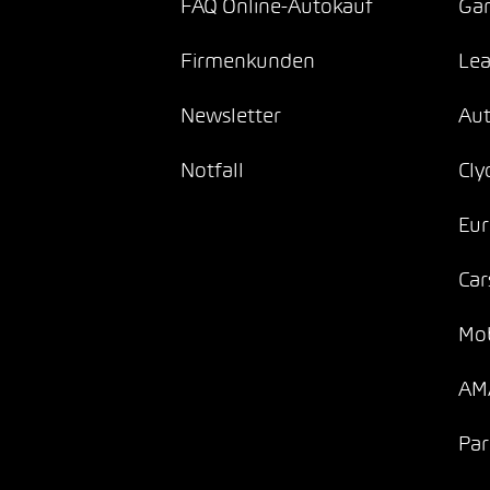
FAQ Online-Autokauf
Gar
Firmenkunden
Lea
Newsletter
Au
Notfall
Cly
Eur
Car
Mob
AMA
Par