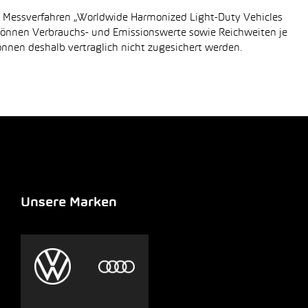
n Messverfahren „Worldwide Harmonized Light-Duty Vehicles
 können Verbrauchs- und Emissionswerte sowie Reichweiten je
önnen deshalb vertraglich nicht zugesichert werden.
Unsere Marken