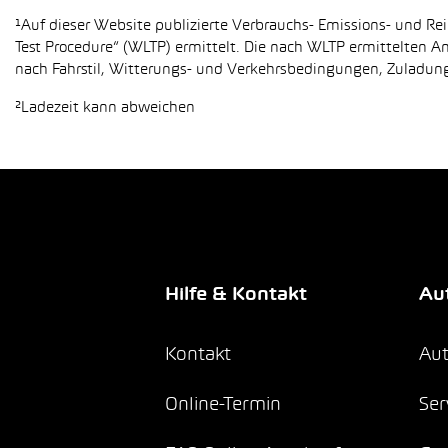
¹Auf dieser Website publizierte Verbrauchs- Emissions- und 
Test Procedure“ (WLTP) ermittelt. Die nach WLTP ermittelten 
nach Fahrstil, Witterungs- und Verkehrsbedingungen, Zuladung,
²Ladezeit kann abweichen
Hilfe & Kontakt
Aut
Kontakt
Aut
Online-Termin
Ser