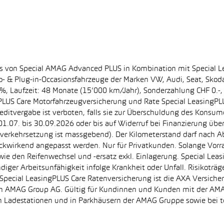
ss von Special AMAG Advanced PLUS in Kombination mit Special L
ro- & Plug-in-Occasionsfahrzeuge der Marken VW, Audi, Seat, Sko
.60%, Laufzeit: 48 Monate (15’000 km/Jahr), Sonderzahlung CHF 0.
PLUS Care Motorfahrzeugversicherung und Rate Special LeasingPLU
editvergabe ist verboten, falls sie zur Überschuldung des Konsum
.07. bis 30.09.2026 oder bis auf Widerruf bei Finanzierung übe
e Inverkehrsetzung ist massgebend). Der Kilometerstand darf nach 
ückwirkend angepasst werden. Nur für Privatkunden. Solange Vor
sowie den Reifenwechsel und -ersatz exkl. Einlagerung. Special Lea
ndiger Arbeitsunfähigkeit infolge Krankheit oder Unfall. Risikotr
der Special LeasingPLUS Care Ratenversicherung ist die AXA Vers
zt von AMAG Group AG. Gültig für Kundinnen und Kunden mit der 
en Ladestationen und in Parkhäusern der AMAG Gruppe sowie be