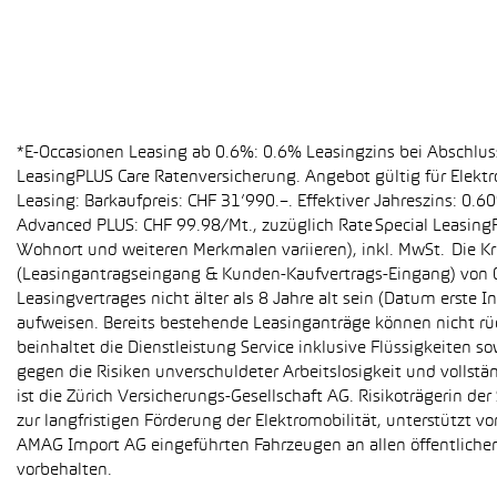
*E-Occasionen Leasing ab 0.6%: 0.6% Leasingzins bei Abschlu
LeasingPLUS Care Ratenversicherung. Angebot gültig für Elekt
Leasing: Barkaufpreis: CHF 31’990.–. Effektiver Jahreszins: 0
Advanced PLUS: CHF 99.98/Mt., zuzüglich Rate Special Leasing
Wohnort und weiteren Merkmalen variieren), inkl. MwSt. Die Kr
(Leasingantragseingang & Kunden-Kaufvertrags-Eingang) von 01
Leasingvertrages nicht älter als 8 Jahre alt sein (Datum erst
aufweisen. Bereits bestehende Leasinganträge können nicht r
beinhaltet die Dienstleistung Service inklusive Flüssigkeiten 
gegen die Risiken unverschuldeter Arbeitslosigkeit und vollstä
ist die Zürich Versicherungs-Gesellschaft AG. Risikoträgerin 
zur langfristigen Förderung der Elektromobilität, unterstüt
AMAG Import AG eingeführten Fahrzeugen an allen öffentlich
vorbehalten.