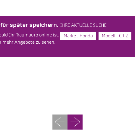
ür später speichern.
IHRE AKTUELLE SUCHE:
ald Ihr Traumauto online ist.
Marke : Honda
Modell : CR-Z
um mehr Angebote zu sehen.