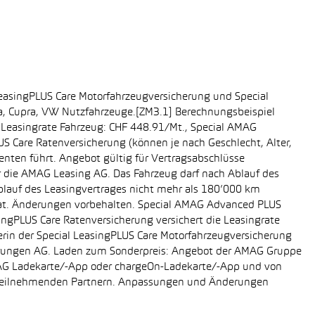
easingPLUS Care Motorfahrzeugversicherung und Special
da, Cupra, VW Nutzfahrzeuge.[ZM3.1] Berechnungsbeispiel
-, Leasingrate Fahrzeug: CHF 448.91/Mt., Special AMAG
S Care Ratenversicherung (können je nach Geschlecht, Alter,
enten führt. Angebot gültig für Vertragsabschlüsse
r die AMAG Leasing AG. Das Fahrzeug darf nach Ablauf des
Ablauf des Leasingvertrages nicht mehr als 180’000 km
rat. Änderungen vorbehalten. Special AMAG Advanced PLUS
singPLUS Care Ratenversicherung versichert die Leasingrate
ägerin der Special LeasingPLUS Care Motorfahrzeugversicherung
icherungen AG. Laden zum Sonderpreis: Angebot der AMAG Gruppe
AMAG Ladekarte/-App oder chargeOn-Ladekarte/-App und von
i teilnehmenden Partnern. Anpassungen und Änderungen