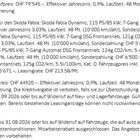
preis: CHF 79’545.–. Effektiver Jahreszins: 0,9%, Laufzeit: 48 M
cherung.
t. für den Skoda Fabia: Skoda Fabia Dynamic, 115 PS/85 kW, 7-Gan
iver Jahreszins 3,03%, Laufzeit: 48 Mt. (10’000 km/Jahr), Sonderz
da Fabia Dynamic, 115 PS/85 kW, 7-Gang DSG Frontantrieb, 121g C
s 3,03%, Laufzeit: 48 Mt. (10’000 km/Jahr), Sonderzahlung: CHF 5’
5 PS/85 kW, 7-Gang Automat DSG Frontantrieb, 124g CO2/km, 5.4l
2%, Laufzeit: 48 Mt. (10’000 km/Jahr), Sonderzahlung: CHF 6’500
ntantrieb, 125g CO2/km, 5.5l/100km, Kat. D. Fahrzeugpreis inkl. 
5’671.–, Leasingrate: CHF 213.58/Mt.
eis: CHF 44920.–. Effektiver Jahreszins: 0,9%, Laufzeit: 48 Mon
herung. Die Kreditvergabe ist verboten, falls sie zur Überschuld
 30.09.2026 oder bis auf Widerruf auf Neu- und Lagerfahrzeuge. Gül
ugen. Bereits bestehende Leasinganträge können nicht rückwirke
is 31.08.2026 oder bis auf Widerruf auf Fahrzeuge, die auf auto.a
ttenkonditionen. Mitarbeiterrabatt ausgeschlossen. Das Angebot i
en vorbehalten.