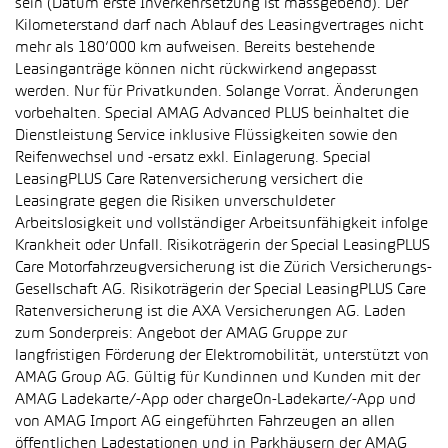
sein (Datum erste Inverkehrsetzung ist massgebend). Der
Kilometerstand darf nach Ablauf des Leasingvertrages nicht
mehr als 180’000 km aufweisen. Bereits bestehende
Leasinganträge können nicht rückwirkend angepasst
werden. Nur für Privatkunden. Solange Vorrat. Änderungen
vorbehalten. Special AMAG Advanced PLUS beinhaltet die
Dienstleistung Service inklusive Flüssigkeiten sowie den
Reifenwechsel und -ersatz exkl. Einlagerung. Special
LeasingPLUS Care Ratenversicherung versichert die
Leasingrate gegen die Risiken unverschuldeter
Arbeitslosigkeit und vollständiger Arbeitsunfähigkeit infolge
Krankheit oder Unfall. Risikoträgerin der Special LeasingPLUS
Care Motorfahrzeugversicherung ist die Zürich Versicherungs-
Gesellschaft AG. Risikoträgerin der Special LeasingPLUS Care
Ratenversicherung ist die AXA Versicherungen AG. Laden
zum Sonderpreis: Angebot der AMAG Gruppe zur
langfristigen Förderung der Elektromobilität, unterstützt von
AMAG Group AG. Gültig für Kundinnen und Kunden mit der
AMAG Ladekarte/-App oder chargeOn-Ladekarte/-App und
von AMAG Import AG eingeführten Fahrzeugen an allen
öffentlichen Ladestationen und in Parkhäusern der AMAG