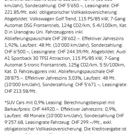
km/Jahr), Sonderzahlung: CHF 5’650.–, Leasingrate: CHF
221.85/Mt. exkl. obligatorischer Vollkaskoversicherung.
Abgebildet: Volkswagen Golf Trend, 115 PS/85 kW, 7-Gang
Automat DSG Frontantrieb, 124g CO2/km, 5.4l/100km, Kat.
D in Uranograu Uni. Fahrzeugpreis inkl.
Ablieferungspauschale CHF 28’602.–. Effektiver Jahreszins
1,92%, Laufzeit: 48 Mt. (10’000 km/Jahr), Sonderzahlung:
CHF 6’500.–, Leasingrate: CHF 244.39/Mt. Abgebildet: Audi
A1 Sportback 30 TFSI Attraction, 115 PS/85 kW, 7-Gang
Automat S-tronic Frontantrieb, 125g CO2/km, 5.5l/100km,
Kat. D. Fahrzeugpreis inkl. Ablieferungspauschale CHF
28’875.–. Effektiver Jahreszins 3,03%, Laufzeit: 48 Mt.
(10'000 km/Jahr), Sonderzahlung: CHF 5’671.–, Leasingrate:
CHF 213.58/Mt.
*SUV Cars mit 0,9% Leasing: Berechnungsbeispiel mit
Barkaufpreis: CHF 44920.–. Effektiver Jahreszins: 0,9%,
Laufzeit: 48 Monate (10’000 km/Jahr), Sonderzahlung CHF
9’257.68, Leasingrate Fahrzeug: CHF 299.–/Mt., exkl.
obligatorischer Vollkaskoversicherung. Die Kreditvergabe ist