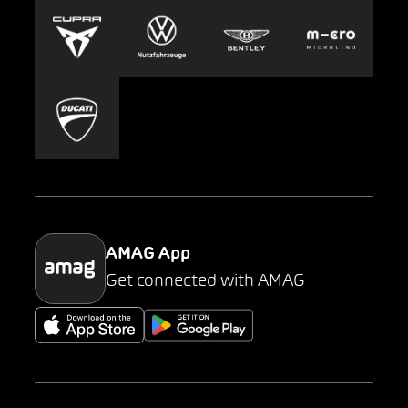
Europcar
Presse
Carsharing
Mobility-as-a-Service
AMAG Classic
Parking
AMAG App
Get connected with AMAG