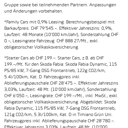
Gruppe sowie bei teilnehmenden Partnern. Anpassungen
und Änderungen vorbehalten.
*Family Cars mit 0,9% Leasing: Berechnungsbeispiel mit
Barkaufpreis: CHF 79’545.–. Effektiver Jahreszins: 0,9%,
Laufzeit: 48 Monate (10’000 km/Jahr), Sonderzahlung CHF
0.–, Leasingrate Fahrzeug: CHF 888.27/Mt., exkl.
obligatorischer Vollkaskoversicherung.
*Starter Cars ab CHF 199.–: Starter Cars, z.B. ab CHF
199.–/Mt. für den Skoda Fabia: Skoda Fabia Dynamic, 115
PS/85 kW, 7-Gang DSG Frontantrieb, 122g CO2/km,
5.4l/100km, Kat. D. Fahrzeugpreis inkl.
Ablieferungspauschale CHF 28’475.–. Effektiver Jahreszins
3,03%, Laufzeit: 48 Mt. (10’000 km/Jahr), Sonderzahlung:
CHF 6’050.–, Leasingrate: CHF 199.–/Mt., inkl. MwSt., exkl.
obligatorischer Vollkaskoversicherung. Abgebildet: Skoda
Fabia Dynamic, 115 PS/85 kW, 7-Gang DSG Frontantrieb,
121g CO2/km, 5.3l/100km, Kat. D in Timiano Grün Uni.
Fahrzeugpreis inkl. Ablieferungspauschale CHF 28’780.–.
Effektiver Jahreszins 3,03%, Laufzeit: 48 Mt. (10’000