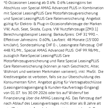
*E-Occasionen Leasing ab 0.6%: 0.6% Leasingzins bei
Abschluss von Special AMAG Advanced PLUS in Kombination
mit Special LeasingPLUS Care Motorfahrzeugversicherung
und Special LeasingPLUS Care Ratenversicherung. Angebot
gültig für Elektro- & Plug-in-Occasionsfahrzeuge der Marken
VW, Audi, Seat, Skoda, Cupra, VW Nutzfahrzeuge.[ZM3.1]
Berechnungsbeispiel Leasing: Barkaufpreis: CHF 31’990.–.
Effektiver Jahreszins: 0.60%, Laufzeit: 48 Monate (15’000
km/Jahr), Sonderzahlung CHF 0.-, Leasingrate Fahrzeug: CHF
448.91/Mt., Special AMAG Advanced PLUS: CHF 99.98/Mt.,
zuzüglich Rate Special LeasingPLUS Care
Motorfahrzeugversicherung und Rate Special LeasingPLUS
Care Ratenversicherung (können je nach Geschlecht, Alter,
Wohnort und weiteren Merkmalen variieren), inkl. MwSt. Die
Kreditvergabe ist verboten, falls sie zur Überschuldung des
Konsumenten führt. Angebot gültig für Vertragsabschlüsse
(Leasingantragseingang & Kunden-Kaufvertrags-Eingang)
von 01.07. bis 30.09.2026 oder bis auf Widerruf bei
Finanzierung über die AMAG Leasing AG. Das Fahrzeug darf
nach Ablauf des Leasingvertrages nicht älter als 8 Jahre alt