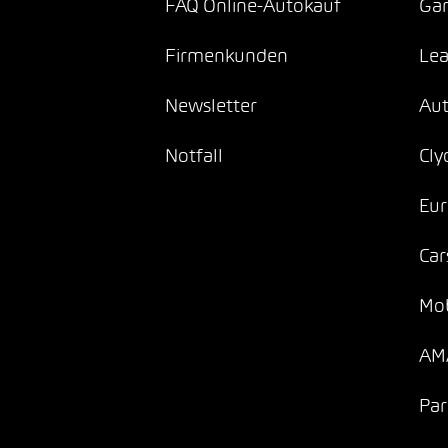
FAQ Online-Autokauf
Gar
Firmenkunden
Lea
Newsletter
Au
Notfall
Cly
Eur
Car
Mob
AMA
Par