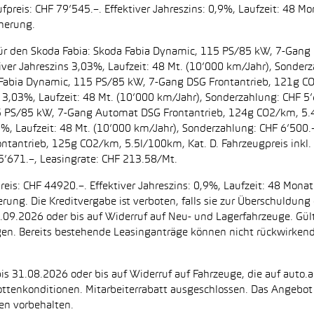
preis: CHF 79’545.–. Effektiver Jahreszins: 0,9%, Laufzeit: 48 M
cherung.
t. für den Skoda Fabia: Skoda Fabia Dynamic, 115 PS/85 kW, 7-Gan
iver Jahreszins 3,03%, Laufzeit: 48 Mt. (10’000 km/Jahr), Sonderz
da Fabia Dynamic, 115 PS/85 kW, 7-Gang DSG Frontantrieb, 121g C
s 3,03%, Laufzeit: 48 Mt. (10’000 km/Jahr), Sonderzahlung: CHF 5’
5 PS/85 kW, 7-Gang Automat DSG Frontantrieb, 124g CO2/km, 5.4l
2%, Laufzeit: 48 Mt. (10’000 km/Jahr), Sonderzahlung: CHF 6’500
ntantrieb, 125g CO2/km, 5.5l/100km, Kat. D. Fahrzeugpreis inkl. 
5’671.–, Leasingrate: CHF 213.58/Mt.
eis: CHF 44920.–. Effektiver Jahreszins: 0,9%, Laufzeit: 48 Mon
herung. Die Kreditvergabe ist verboten, falls sie zur Überschuld
 30.09.2026 oder bis auf Widerruf auf Neu- und Lagerfahrzeuge. Gül
ugen. Bereits bestehende Leasinganträge können nicht rückwirke
is 31.08.2026 oder bis auf Widerruf auf Fahrzeuge, die auf auto.a
ttenkonditionen. Mitarbeiterrabatt ausgeschlossen. Das Angebot i
en vorbehalten.