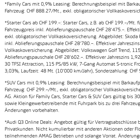
*Family Cars mit 0,9% Leasing: Berechnungsbeispiel mit Barkauf
Fahrzeug: CHF 888.27/Mt., exkl. obligatorischer Vollkaskoversi
*Starter Cars ab CHF 199.–: Starter Cars, z.B. ab CHF 199.–/M
Fahrzeugpreis inkl. Ablieferungspauschale CHF 28’475.–. Effekt
exkl. obligatorischer Vollkaskoversicherung. Abgebildet: Sko
inkl. Ablieferungspauschale CHF 28’780.–. Effektiver Jahreszin
Vollkaskoversicherung. Abgebildet: Volkswagen Golf Trend, 11
Ablieferungspauschale CHF 28’602.–. Effektiver Jahreszins 1,9
30 TFSI Attraction, 115 PS/85 kW, 7-Gang Automat S-tronic Fro
3,03%, Laufzeit: 48 Mt. (10'000 km/Jahr), Sonderzahlung: CHF 
*SUV Cars mit 0,9% Leasing: Berechnungsbeispiel mit Barkaufpr
Fahrzeug: CHF 299.–/Mt., exkl. obligatorischer Vollkaskoversic
AG. Aktion für Family Cars, Starter Cars & SUV Cars gültig bis
sowie Kleingewerbetreibende mit Fuhrpark bis zu drei Fahrze
Änderungen vorbehalten.
*Audi Q3 Online Deals: Angebot gültig für Vertragsabschlüsse b
Privatkunden. Nicht kumulierbar mit anderen Aktionen oder Flo
teilnehmenden AMAG Betrieben und solange Vorrat. Änderung