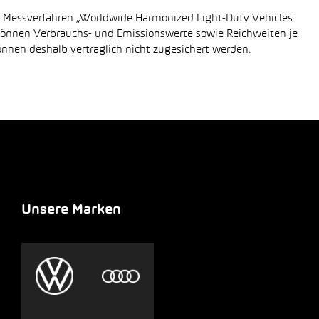
n Messverfahren „Worldwide Harmonized Light-Duty Vehicles
 können Verbrauchs- und Emissionswerte sowie Reichweiten je
önnen deshalb vertraglich nicht zugesichert werden.
Unsere Marken