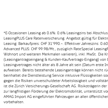
*E-Occasionen Leasing ab 0.6%: 0.6% Leasingzins bei Abschlu
LeasingPLUS Care Ratenversicherung. Angebot gültig für Elekt
Leasing: Barkaufpreis: CHF 31’990.–. Effektiver Jahreszins: 0
Advanced PLUS: CHF 99.98/Mt., zuzüglich Rate Special Leasing
Wohnort und weiteren Merkmalen variieren), inkl. MwSt. Die Kr
(Leasingantragseingang & Kunden-Kaufvertrags-Eingang) von 01
Leasingvertrages nicht älter als 8 Jahre alt sein (Datum erst
aufweisen. Bereits bestehende Leasinganträge können nicht r
beinhaltet die Dienstleistung Service inklusive Flüssigkeiten 
gegen die Risiken unverschuldeter Arbeitslosigkeit und vollstä
ist die Zürich Versicherungs-Gesellschaft AG. Risikoträgerin 
zur langfristigen Förderung der Elektromobilität, unterstüt
AMAG Import AG eingeführten Fahrzeugen an allen öffentlich
vorbehalten.