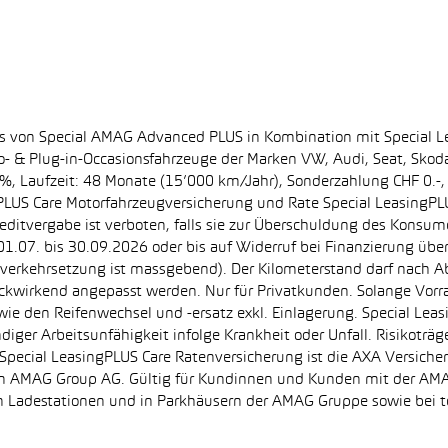
ss von Special AMAG Advanced PLUS in Kombination mit Special L
ro- & Plug-in-Occasionsfahrzeuge der Marken VW, Audi, Seat, Sko
.60%, Laufzeit: 48 Monate (15’000 km/Jahr), Sonderzahlung CHF 0.
PLUS Care Motorfahrzeugversicherung und Rate Special LeasingPLU
editvergabe ist verboten, falls sie zur Überschuldung des Konsum
.07. bis 30.09.2026 oder bis auf Widerruf bei Finanzierung übe
e Inverkehrsetzung ist massgebend). Der Kilometerstand darf nach 
ückwirkend angepasst werden. Nur für Privatkunden. Solange Vor
sowie den Reifenwechsel und -ersatz exkl. Einlagerung. Special Lea
ndiger Arbeitsunfähigkeit infolge Krankheit oder Unfall. Risikotr
der Special LeasingPLUS Care Ratenversicherung ist die AXA Vers
zt von AMAG Group AG. Gültig für Kundinnen und Kunden mit der 
en Ladestationen und in Parkhäusern der AMAG Gruppe sowie be