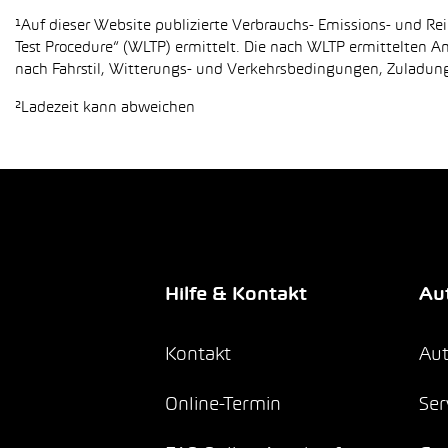
¹Auf dieser Website publizierte Verbrauchs- Emissions- und 
Test Procedure“ (WLTP) ermittelt. Die nach WLTP ermittelten 
nach Fahrstil, Witterungs- und Verkehrsbedingungen, Zuladung,
²Ladezeit kann abweichen
Hilfe & Kontakt
Aut
Kontakt
Aut
Online-Termin
Ser