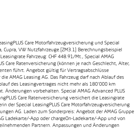
easingPLUS Care Motorfahrzeugversicherung und Special
da, Cupra, VW Nutzfahrzeuge.[ZM3.1] Berechnungsbeispiel
-, Leasingrate Fahrzeug: CHF 448.91/Mt., Special AMAG
S Care Ratenversicherung (können je nach Geschlecht, Alter,
enten führt. Angebot gültig für Vertragsabschlüsse
r die AMAG Leasing AG. Das Fahrzeug darf nach Ablauf des
Ablauf des Leasingvertrages nicht mehr als 180’000 km
rat. Änderungen vorbehalten. Special AMAG Advanced PLUS
singPLUS Care Ratenversicherung versichert die Leasingrate
ägerin der Special LeasingPLUS Care Motorfahrzeugversicherung
icherungen AG. Laden zum Sonderpreis: Angebot der AMAG Gruppe
AMAG Ladekarte/-App oder chargeOn-Ladekarte/-App und von
i teilnehmenden Partnern. Anpassungen und Änderungen