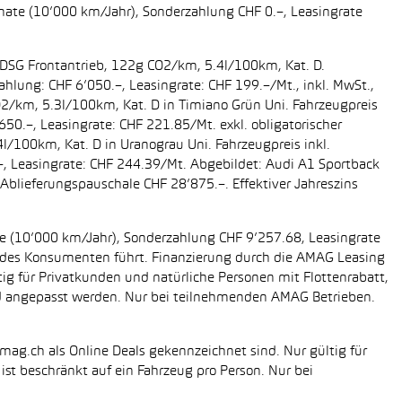
onate (10’000 km/Jahr), Sonderzahlung CHF 0.–, Leasingrate
g DSG Frontantrieb, 122g CO2/km, 5.4l/100km, Kat. D.
ahlung: CHF 6’050.–, Leasingrate: CHF 199.–/Mt., inkl. MwSt.,
O2/km, 5.3l/100km, Kat. D in Timiano Grün Uni. Fahrzeugpreis
650.–, Leasingrate: CHF 221.85/Mt. exkl. obligatorischer
/100km, Kat. D in Uranograu Uni. Fahrzeugpreis inkl.
.–, Leasingrate: CHF 244.39/Mt. Abgebildet: Audi A1 Sportback
Ablieferungspauschale CHF 28’875.–. Effektiver Jahreszins
ate (10’000 km/Jahr), Sonderzahlung CHF 9’257.68, Leasingrate
ung des Konsumenten führt. Finanzierung durch die AMAG Leasing
tig für Privatkunden und natürliche Personen mit Flottenrabatt,
nd angepasst werden. Nur bei teilnehmenden AMAG Betrieben.
mag.ch als Online Deals gekennzeichnet sind. Nur gültig für
st beschränkt auf ein Fahrzeug pro Person. Nur bei