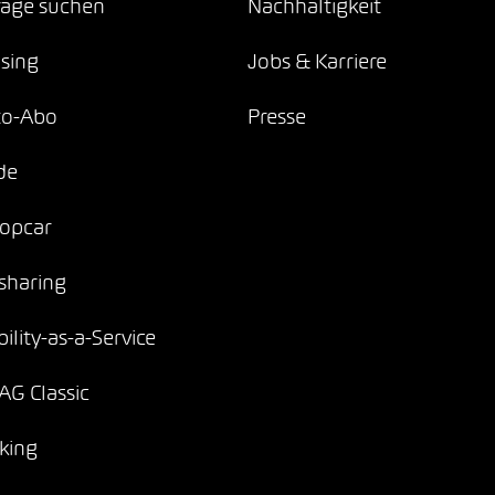
age suchen
Nachhaltigkeit
sing
Jobs & Karriere
to-Abo
Presse
de
opcar
sharing
ility-as-a-Service
G Classic
king