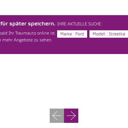
ür später speichern.
IHRE AKTUELLE SUCHE:
ald Ihr Traumauto online ist.
Marke : Ford
Modell : Streetka
um mehr Angebote zu sehen.