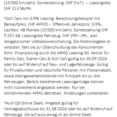
(10'000 km/Jahr), Sonderzahlung: CHF 5’671.–, Leasingrate:
CHF 213.58/Mt.
*SUV Cars mit 0,9% Leasing: Berechnungsbeispiel mit
Barkaufpreis: CHF 44920.–. Effektiver Jahreszins: 0,9%,
Laufzeit: 48 Monate (10’000 km/Jahr), Sonderzahlung CHF
9’257.68, Leasingrate Fahrzeug: CHF 299.–/Mt., exkl.
obligatorischer Vollkaskoversicherung. Die Kreditvergabe ist
verboten, falls sie zur Überschuldung des Konsumenten
führt. Finanzierung durch die AMAG Leasing AG. Aktion für
Family Cars, Starter Cars & SUV Cars gültig bis 30.09.2026
oder bis auf Widerruf auf Neu- und Lagerfahrzeuge. Gültig
für Privatkunden und natürliche Personen mit Flottenrabatt,
sowie Kleingewerbetreibende mit Fuhrpark bis zu drei
Fahrzeugen. Bereits bestehende Leasinganträge können
nicht rückwirkend angepasst werden. Nur bei
teilnehmenden AMAG Betrieben. Änderungen vorbehalten.
*Audi Q3 Online Deals: Angebot gültig für
Vertragsabschlüsse bis 31.08.2026 oder bis auf Widerruf auf
Fahrzeuge, die auf auto.amag.ch als Online Deals