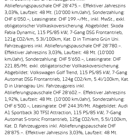
Ablieferungspauschale CHF 28’475.–. Effektiver Jahreszins
3,03%, Laufzeit: 48 Mt. (10’000 km/Jahr), Sonderzahlung:
CHF 6’050.–, Leasingrate: CHF 199.–/Mt., inkl. MwSt., exkl.
obligatorischer Vollkaskoversicherung. Abgebildet: Skoda
Fabia Dynamic, 115 PS/85 kW, 7-Gang DSG Frontantrieb,
121g CO2/km, 5.3l/100km, Kat. D in Timiano Grün Uni.
Fahrzeugpreis inkl. Ablieferungspauschale CHF 28’780.–.
Effektiver Jahreszins 3,03%, Laufzeit: 48 Mt. (10’000
km/Jahr), Sonderzahlung: CHF 5’650.–, Leasingrate: CHF
221.85/Mt. exkl. obligatorischer Vollkaskoversicherung.
Abgebildet: Volkswagen Golf Trend, 115 PS/85 kW, 7-Gang
Automat DSG Frontantrieb, 124g CO2/km, 5.4l/100km, Kat.
D in Uranograu Uni. Fahrzeugpreis inkl.
Ablieferungspauschale CHF 28’602.–. Effektiver Jahreszins
1,92%, Laufzeit: 48 Mt. (10’000 km/Jahr), Sonderzahlung:
CHF 6’500.–, Leasingrate: CHF 244.39/Mt. Abgebildet: Audi
A1 Sportback 30 TFSI Attraction, 115 PS/85 kW, 7-Gang
Automat S-tronic Frontantrieb, 125g CO2/km, 5.5l/100km,
Kat. D. Fahrzeugpreis inkl. Ablieferungspauschale CHF
28’875.–. Effektiver Jahreszins 3,03%, Laufzeit: 48 Mt.