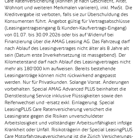
Care Ratenversicherung (können je nach Geschlecht, Alter,
Wohnort und weiteren Merkmalen variieren), inkl. MwSt. Die
Kreditvergabe ist verboten, falls sie zur Überschuldung des
Konsumenten führt. Angebot gültig für Vertragsabschlüsse
(Leasingantragseingang & Kunden-Kaufvertrags-Eingang)
von 01.07. bis 30.09.2026 oder bis auf Widerruf bei
Finanzierung über die AMAG Leasing AG. Das Fahrzeug darf
nach Ablauf des Leasingvertrages nicht älter als 8 Jahre alt
sein (Datum erste Inverkehrsetzung ist massgebend). Der
Kilometerstand darf nach Ablauf des Leasingvertrages nicht
mehr als 180’000 km aufweisen. Bereits bestehende
Leasinganträge können nicht rückwirkend angepasst
werden. Nur für Privatkunden. Solange Vorrat. Änderungen
vorbehalten. Special AMAG Advanced PLUS beinhaltet die
Dienstleistung Service inklusive Flüssigkeiten sowie den
Reifenwechsel und -ersatz exkl. Einlagerung. Special
LeasingPLUS Care Ratenversicherung versichert die
Leasingrate gegen die Risiken unverschuldeter
Arbeitslosigkeit und vollständiger Arbeitsunfähigkeit infolge
Krankheit oder Unfall. Risikoträgerin der Special LeasingPLUS
Care Motorfahrzeugversicherung ist die Zürich Versicherungs-