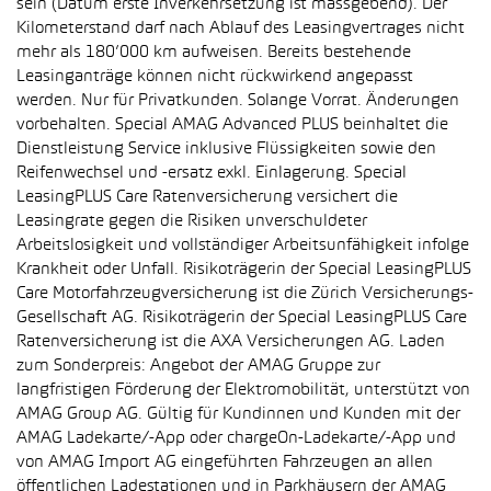
sein (Datum erste Inverkehrsetzung ist massgebend). Der
Kilometerstand darf nach Ablauf des Leasingvertrages nicht
mehr als 180’000 km aufweisen. Bereits bestehende
Leasinganträge können nicht rückwirkend angepasst
werden. Nur für Privatkunden. Solange Vorrat. Änderungen
vorbehalten. Special AMAG Advanced PLUS beinhaltet die
Dienstleistung Service inklusive Flüssigkeiten sowie den
Reifenwechsel und -ersatz exkl. Einlagerung. Special
LeasingPLUS Care Ratenversicherung versichert die
Leasingrate gegen die Risiken unverschuldeter
Arbeitslosigkeit und vollständiger Arbeitsunfähigkeit infolge
Krankheit oder Unfall. Risikoträgerin der Special LeasingPLUS
Care Motorfahrzeugversicherung ist die Zürich Versicherungs-
Gesellschaft AG. Risikoträgerin der Special LeasingPLUS Care
Ratenversicherung ist die AXA Versicherungen AG. Laden
zum Sonderpreis: Angebot der AMAG Gruppe zur
langfristigen Förderung der Elektromobilität, unterstützt von
AMAG Group AG. Gültig für Kundinnen und Kunden mit der
AMAG Ladekarte/-App oder chargeOn-Ladekarte/-App und
von AMAG Import AG eingeführten Fahrzeugen an allen
öffentlichen Ladestationen und in Parkhäusern der AMAG