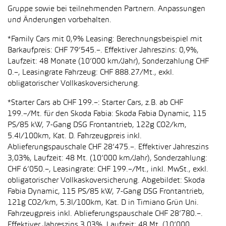
Gruppe sowie bei teilnehmenden Partnern. Anpassungen
und Änderungen vorbehalten.
*Family Cars mit 0,9% Leasing: Berechnungsbeispiel mit
Barkaufpreis: CHF 79’545.–. Effektiver Jahreszins: 0,9%,
Laufzeit: 48 Monate (10’000 km/Jahr), Sonderzahlung CHF
0.–, Leasingrate Fahrzeug: CHF 888.27/Mt., exkl.
obligatorischer Vollkaskoversicherung.
*Starter Cars ab CHF 199.–: Starter Cars, z.B. ab CHF
199.–/Mt. für den Skoda Fabia: Skoda Fabia Dynamic, 115
PS/85 kW, 7-Gang DSG Frontantrieb, 122g CO2/km,
5.4l/100km, Kat. D. Fahrzeugpreis inkl.
Ablieferungspauschale CHF 28’475.–. Effektiver Jahreszins
3,03%, Laufzeit: 48 Mt. (10’000 km/Jahr), Sonderzahlung:
CHF 6’050.–, Leasingrate: CHF 199.–/Mt., inkl. MwSt., exkl.
obligatorischer Vollkaskoversicherung. Abgebildet: Skoda
Fabia Dynamic, 115 PS/85 kW, 7-Gang DSG Frontantrieb,
121g CO2/km, 5.3l/100km, Kat. D in Timiano Grün Uni.
Fahrzeugpreis inkl. Ablieferungspauschale CHF 28’780.–.
Effektiver Jahreszins 3,03%, Laufzeit: 48 Mt. (10’000