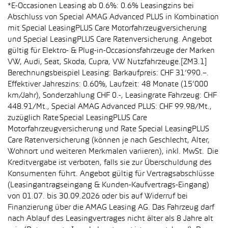
*E-Occasionen Leasing ab 0.6%: 0.6% Leasingzins bei
Abschluss von Special AMAG Advanced PLUS in Kombination
mit Special LeasingPLUS Care Motorfahrzeugversicherung
und Special LeasingPLUS Care Ratenversicherung. Angebot
gültig für Elektro- & Plug-in-Occasionsfahrzeuge der Marken
VW, Audi, Seat, Skoda, Cupra, VW Nutzfahrzeuge.[ZM3.1]
Berechnungsbeispiel Leasing: Barkaufpreis: CHF 31’990.–.
Effektiver Jahreszins: 0.60%, Laufzeit: 48 Monate (15’000
km/Jahr), Sonderzahlung CHF 0.-, Leasingrate Fahrzeug: CHF
448.91/Mt., Special AMAG Advanced PLUS: CHF 99.98/Mt.,
zuzüglich Rate Special LeasingPLUS Care
Motorfahrzeugversicherung und Rate Special LeasingPLUS
Care Ratenversicherung (können je nach Geschlecht, Alter,
Wohnort und weiteren Merkmalen variieren), inkl. MwSt. Die
Kreditvergabe ist verboten, falls sie zur Überschuldung des
Konsumenten führt. Angebot gültig für Vertragsabschlüsse
(Leasingantragseingang & Kunden-Kaufvertrags-Eingang)
von 01.07. bis 30.09.2026 oder bis auf Widerruf bei
Finanzierung über die AMAG Leasing AG. Das Fahrzeug darf
nach Ablauf des Leasingvertrages nicht älter als 8 Jahre alt