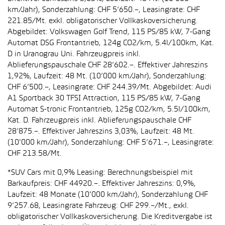
km/Jahr), Sonderzahlung: CHF 5’650.–, Leasingrate: CHF
221.85/Mt. exkl. obligatorischer Vollkaskoversicherung.
Abgebildet: Volkswagen Golf Trend, 115 PS/85 kW, 7-Gang
Automat DSG Frontantrieb, 124g CO2/km, 5.4l/100km, Kat.
D in Uranograu Uni. Fahrzeugpreis inkl.
Ablieferungspauschale CHF 28’602.–. Effektiver Jahreszins
1,92%, Laufzeit: 48 Mt. (10’000 km/Jahr), Sonderzahlung:
CHF 6’500.–, Leasingrate: CHF 244.39/Mt. Abgebildet: Audi
A1 Sportback 30 TFSI Attraction, 115 PS/85 kW, 7-Gang
Automat S-tronic Frontantrieb, 125g CO2/km, 5.5l/100km,
Kat. D. Fahrzeugpreis inkl. Ablieferungspauschale CHF
28’875.–. Effektiver Jahreszins 3,03%, Laufzeit: 48 Mt.
(10'000 km/Jahr), Sonderzahlung: CHF 5’671.–, Leasingrate:
CHF 213.58/Mt.
*SUV Cars mit 0,9% Leasing: Berechnungsbeispiel mit
Barkaufpreis: CHF 44920.–. Effektiver Jahreszins: 0,9%,
Laufzeit: 48 Monate (10’000 km/Jahr), Sonderzahlung CHF
9’257.68, Leasingrate Fahrzeug: CHF 299.–/Mt., exkl.
obligatorischer Vollkaskoversicherung. Die Kreditvergabe ist