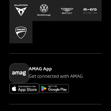
Europcar
Presse
Carsharing
Mobility-as-a-Service
AMAG Classic
Parking
AMAG App
Get connected with AMAG