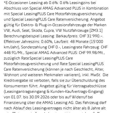
*E-Occasionen Leasing ab 0.6%: 0.6% Leasingzins bei
Abschluss von Special AMAG Advanced PLUS in Kombination
mit Special LeasingPLUS Care Motorfahrzeugversicherung
und Special LeasingPLUS Care Ratenversicherung. Angebot
gültig für Elektro- & Plug-in-Occasionsfahrzeuge der Marken
VW, Audi, Seat, Skoda, Cupra, VW Nutzfahrzeuge.[ZM3.1]
Berechnungsbeispiel Leasing: Barkaufpreis: CHF 31’990.–.
Effektiver Jahreszins: 0.60%, Laufzeit: 48 Monate (15’000
km/Jahr), Sonderzahlung CHF 0.-, Leasingrate Fahrzeug: CHF
448.91/Mt., Special AMAG Advanced PLUS: CHF 99.98/Mt.,
zuzüglich Rate Special LeasingPLUS Care
Motorfahrzeugversicherung und Rate Special LeasingPLUS
Care Ratenversicherung (können je nach Geschlecht, Alter,
Wohnort und weiteren Merkmalen variieren), inkl. MwSt. Die
Kreditvergabe ist verboten, falls sie zur Überschuldung des
Konsumenten führt. Angebot gültig für Vertragsabschlüsse
(Leasingantragseingang & Kunden-Kaufvertrags-Eingang)
von 01.07. bis 30.09.2026 oder bis auf Widerruf bei
Finanzierung über die AMAG Leasing AG. Das Fahrzeug darf
nach Ablauf des Leasingvertrages nicht älter als 8 Jahre alt