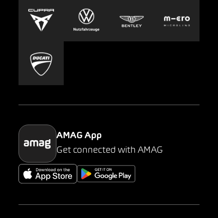
Europcar
Presse
Carsharing
Mobility-as-a-Service
AMAG Classic
Parking
AMAG App
Get connected with AMAG