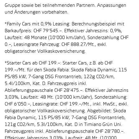
Gruppe sowie bei teilnehmenden Partnern. Anpassungen
und Änderungen vorbehalten.
*Family Cars mit 0,9% Leasing: Berechnungsbeispiel mit
Barkaufpreis: CHF 79’545.–. Effektiver Jahreszins: 0,9%,
Laufzeit: 48 Monate (10’000 km/Jahr), Sonderzahlung CHF
0.–, Leasingrate Fahrzeug: CHF 888.27/Mt., exkl.
obligatorischer Vollkaskoversicherung.
*Starter Cars ab CHF 199.–: Starter Cars, z.B. ab CHF
199.–/Mt. für den Skoda Fabia: Skoda Fabia Dynamic, 115
PS/85 kW, 7-Gang DSG Frontantrieb, 122g CO2/km,
5.4l/100km, Kat. D. Fahrzeugpreis inkl.
Ablieferungspauschale CHF 28’475.–. Effektiver Jahreszins
3,03%, Laufzeit: 48 Mt. (10’000 km/Jahr), Sonderzahlung:
CHF 6’050.–, Leasingrate: CHF 199.–/Mt., inkl. MwSt., exkl.
obligatorischer Vollkaskoversicherung. Abgebildet: Skoda
Fabia Dynamic, 115 PS/85 kW, 7-Gang DSG Frontantrieb,
121g CO2/km, 5.3l/100km, Kat. D in Timiano Grün Uni.
Fahrzeugpreis inkl. Ablieferungspauschale CHF 28’780.–.
Effektiver Jahreszins 3,03%, Laufzeit: 48 Mt. (10’000