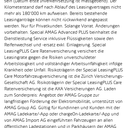
sein (Datum erste Inverkehrsetzung ist massgebend). Der
Kilometerstand darf nach Ablauf des Leasingvertrages nicht
mehr als 180’000 km aufweisen. Bereits bestehende
Leasinganträge können nicht rückwirkend angepasst
werden. Nur für Privatkunden. Solange Vorrat. Änderungen
vorbehalten. Special AMAG Advanced PLUS beinhaltet die
Dienstleistung Service inklusive Flüssigkeiten sowie den
Reifenwechsel und -ersatz exkl. Einlagerung. Special
LeasingPLUS Care Ratenversicherung versichert die
Leasingrate gegen die Risiken unverschuldeter
Arbeitslosigkeit und vollständiger Arbeitsunfähigkeit infolge
Krankheit oder Unfall. Risikoträgerin der Special LeasingPLUS
Care Motorfahrzeugversicherung ist die Zürich Versicherungs-
Gesellschaft AG. Risikoträgerin der Special LeasingPLUS Care
Ratenversicherung ist die AXA Versicherungen AG. Laden
zum Sonderpreis: Angebot der AMAG Gruppe zur
langfristigen Förderung der Elektromobilität, unterstützt von
AMAG Group AG. Gültig für Kundinnen und Kunden mit der
AMAG Ladekarte/-App oder chargeOn-Ladekarte/-App und
von AMAG Import AG eingeführten Fahrzeugen an allen
öffentlichen Ladestationen und in Parkhäusern der AMAG