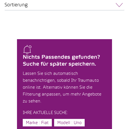
Sortierung
Nichts Passendes gefunden?
Suche für später speichern.
Lassen Sie sich automatisch
benachrichtigen, sobald Ihr Traumauto
online ist. Alternativ können Sie die
Filterung anpassen, um mehr Angebote
zu sehen.
IHRE AKTUELLE SUCHE:
Marke : Fiat
Modell : Uno