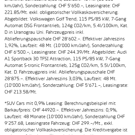
km/Jahr), Sonderzahlung: CHF 5’650.–, Leasingrate: CHF
221.85/Mt. exkl. obligatorischer Vollkaskoversicherung.
Abgebildet: Volkswagen Golf Trend, 115 PS/85 kW, 7-Gang
Automat DSG Frontantrieb, 124g CO2/km, 5.4l/100km, Kat.
D in Uranograu Uni. Fahrzeugpreis inkl.
Ablieferungspauschale CHF 28’602.–. Effektiver Jahreszins
1,92%, Laufzeit: 48 Mt. (10’000 km/Jahr), Sonderzahlung:
CHF 6’500.–, Leasingrate: CHF 244.39/Mt. Abgebildet: Audi
A1 Sportback 30 TFSI Attraction, 115 PS/85 kW, 7-Gang
Automat S-tronic Frontantrieb, 125g CO2/km, 5.5l/100km,
Kat. D. Fahrzeugpreis inkl. Ablieferungspauschale CHF
28’875.–. Effektiver Jahreszins 3,03%, Laufzeit: 48 Mt.
(10'000 km/Jahr), Sonderzahlung: CHF 5’671.–, Leasingrate:
CHF 213.58/Mt.
*SUV Cars mit 0,9% Leasing: Berechnungsbeispiel mit
Barkaufpreis: CHF 44920.–. Effektiver Jahreszins: 0,9%,
Laufzeit: 48 Monate (10’000 km/Jahr), Sonderzahlung CHF
9’257.68, Leasingrate Fahrzeug: CHF 299.–/Mt., exkl.
obligatorischer Vollkaskoversicherung. Die Kreditvergabe ist