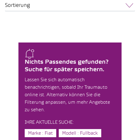
Sortierung
Nichts Passendes gefunden?
Suche für später speichern.
Lassen Sie sich automatisch
benachrichtigen, sobald Ihr Traumauto
online ist. Alternativ können Sie die
Filterung anpassen, um mehr Angebote
zu sehen.
IHRE AKTUELLE SUCHE:
Marke : Fiat
Modell : Fullback