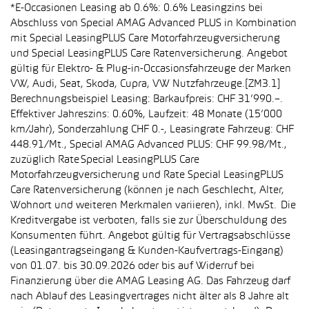
*E-Occasionen Leasing ab 0.6%: 0.6% Leasingzins bei
Abschluss von Special AMAG Advanced PLUS in Kombination
mit Special LeasingPLUS Care Motorfahrzeugversicherung
und Special LeasingPLUS Care Ratenversicherung. Angebot
gültig für Elektro- & Plug-in-Occasionsfahrzeuge der Marken
VW, Audi, Seat, Skoda, Cupra, VW Nutzfahrzeuge.[ZM3.1]
Berechnungsbeispiel Leasing: Barkaufpreis: CHF 31’990.–.
Effektiver Jahreszins: 0.60%, Laufzeit: 48 Monate (15’000
km/Jahr), Sonderzahlung CHF 0.-, Leasingrate Fahrzeug: CHF
448.91/Mt., Special AMAG Advanced PLUS: CHF 99.98/Mt.,
zuzüglich Rate Special LeasingPLUS Care
Motorfahrzeugversicherung und Rate Special LeasingPLUS
Care Ratenversicherung (können je nach Geschlecht, Alter,
Wohnort und weiteren Merkmalen variieren), inkl. MwSt. Die
Kreditvergabe ist verboten, falls sie zur Überschuldung des
Konsumenten führt. Angebot gültig für Vertragsabschlüsse
(Leasingantragseingang & Kunden-Kaufvertrags-Eingang)
von 01.07. bis 30.09.2026 oder bis auf Widerruf bei
Finanzierung über die AMAG Leasing AG. Das Fahrzeug darf
nach Ablauf des Leasingvertrages nicht älter als 8 Jahre alt