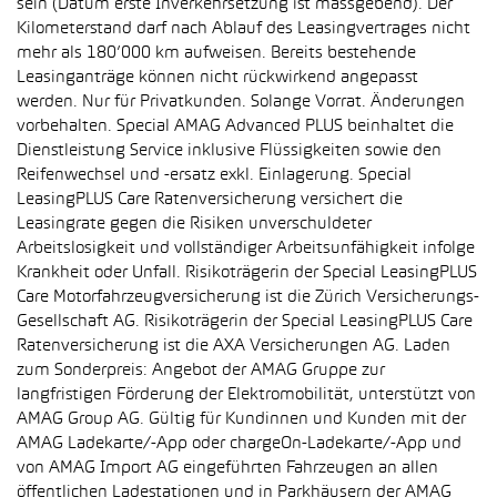
sein (Datum erste Inverkehrsetzung ist massgebend). Der
Kilometerstand darf nach Ablauf des Leasingvertrages nicht
mehr als 180’000 km aufweisen. Bereits bestehende
Leasinganträge können nicht rückwirkend angepasst
werden. Nur für Privatkunden. Solange Vorrat. Änderungen
vorbehalten. Special AMAG Advanced PLUS beinhaltet die
Dienstleistung Service inklusive Flüssigkeiten sowie den
Reifenwechsel und -ersatz exkl. Einlagerung. Special
LeasingPLUS Care Ratenversicherung versichert die
Leasingrate gegen die Risiken unverschuldeter
Arbeitslosigkeit und vollständiger Arbeitsunfähigkeit infolge
Krankheit oder Unfall. Risikoträgerin der Special LeasingPLUS
Care Motorfahrzeugversicherung ist die Zürich Versicherungs-
Gesellschaft AG. Risikoträgerin der Special LeasingPLUS Care
Ratenversicherung ist die AXA Versicherungen AG. Laden
zum Sonderpreis: Angebot der AMAG Gruppe zur
langfristigen Förderung der Elektromobilität, unterstützt von
AMAG Group AG. Gültig für Kundinnen und Kunden mit der
AMAG Ladekarte/-App oder chargeOn-Ladekarte/-App und
von AMAG Import AG eingeführten Fahrzeugen an allen
öffentlichen Ladestationen und in Parkhäusern der AMAG