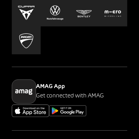
Europcar
Presse
Carsharing
Mobility-as-a-Service
AMAG Classic
Parking
AMAG App
Get connected with AMAG