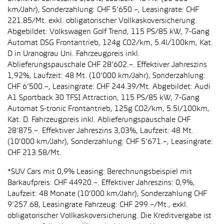
km/Jahr), Sonderzahlung: CHF 5’650.–, Leasingrate: CHF
221.85/Mt. exkl. obligatorischer Vollkaskoversicherung.
Abgebildet: Volkswagen Golf Trend, 115 PS/85 kW, 7-Gang
Automat DSG Frontantrieb, 124g CO2/km, 5.4l/100km, Kat.
D in Uranograu Uni. Fahrzeugpreis inkl.
Ablieferungspauschale CHF 28’602.–. Effektiver Jahreszins
1,92%, Laufzeit: 48 Mt. (10’000 km/Jahr), Sonderzahlung:
CHF 6’500.–, Leasingrate: CHF 244.39/Mt. Abgebildet: Audi
A1 Sportback 30 TFSI Attraction, 115 PS/85 kW, 7-Gang
Automat S-tronic Frontantrieb, 125g CO2/km, 5.5l/100km,
Kat. D. Fahrzeugpreis inkl. Ablieferungspauschale CHF
28’875.–. Effektiver Jahreszins 3,03%, Laufzeit: 48 Mt.
(10'000 km/Jahr), Sonderzahlung: CHF 5’671.–, Leasingrate:
CHF 213.58/Mt.
*SUV Cars mit 0,9% Leasing: Berechnungsbeispiel mit
Barkaufpreis: CHF 44920.–. Effektiver Jahreszins: 0,9%,
Laufzeit: 48 Monate (10’000 km/Jahr), Sonderzahlung CHF
9’257.68, Leasingrate Fahrzeug: CHF 299.–/Mt., exkl.
obligatorischer Vollkaskoversicherung. Die Kreditvergabe ist