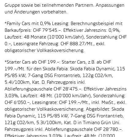
Gruppe sowie bei teilnehmenden Partnern. Anpassungen
und Änderungen vorbehalten.
*Family Cars mit 0,9% Leasing: Berechnungsbeispiel mit
Barkaufpreis: CHF 79’545.–. Effektiver Jahreszins: 0,9%,
Laufzeit: 48 Monate (10’000 km/Jahr), Sonderzahlung CHF
0.–, Leasingrate Fahrzeug: CHF 888.27/Mt., exkl.
obligatorischer Vollkaskoversicherung.
*Starter Cars ab CHF 199.–: Starter Cars, z.B. ab CHF
199.–/Mt. für den Skoda Fabia: Skoda Fabia Dynamic, 115
PS/85 kW, 7-Gang DSG Frontantrieb, 122g CO2/km,
5.4l/100km, Kat. D. Fahrzeugpreis inkl.
Ablieferungspauschale CHF 28’475.–. Effektiver Jahreszins
3,03%, Laufzeit: 48 Mt. (10’000 km/Jahr), Sonderzahlung:
CHF 6’050.–, Leasingrate: CHF 199.–/Mt., inkl. MwSt., exkl.
obligatorischer Vollkaskoversicherung. Abgebildet: Skoda
Fabia Dynamic, 115 PS/85 kW, 7-Gang DSG Frontantrieb,
121g CO2/km, 5.3l/100km, Kat. D in Timiano Grün Uni.
Fahrzeugpreis inkl. Ablieferungspauschale CHF 28’780.–.
Effektiver Jahreszins 3,03%, Laufzeit: 48 Mt. (10’000