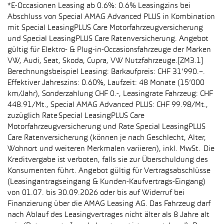
*E-Occasionen Leasing ab 0.6%: 0.6% Leasingzins bei
Abschluss von Special AMAG Advanced PLUS in Kombination
mit Special LeasingPLUS Care Motorfahrzeugversicherung
und Special LeasingPLUS Care Ratenversicherung. Angebot
gültig für Elektro- & Plug-in-Occasionsfahrzeuge der Marken
VW, Audi, Seat, Skoda, Cupra, VW Nutzfahrzeuge.[ZM3.1]
Berechnungsbeispiel Leasing: Barkaufpreis: CHF 31’990.–.
Effektiver Jahreszins: 0.60%, Laufzeit: 48 Monate (15’000
km/Jahr), Sonderzahlung CHF 0.-, Leasingrate Fahrzeug: CHF
448.91/Mt., Special AMAG Advanced PLUS: CHF 99.98/Mt.,
zuzüglich Rate Special LeasingPLUS Care
Motorfahrzeugversicherung und Rate Special LeasingPLUS
Care Ratenversicherung (können je nach Geschlecht, Alter,
Wohnort und weiteren Merkmalen variieren), inkl. MwSt. Die
Kreditvergabe ist verboten, falls sie zur Überschuldung des
Konsumenten führt. Angebot gültig für Vertragsabschlüsse
(Leasingantragseingang & Kunden-Kaufvertrags-Eingang)
von 01.07. bis 30.09.2026 oder bis auf Widerruf bei
Finanzierung über die AMAG Leasing AG. Das Fahrzeug darf
nach Ablauf des Leasingvertrages nicht älter als 8 Jahre alt