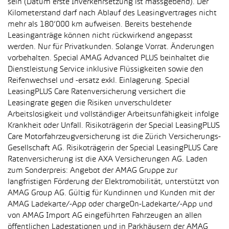
sein (Datum erste Inverkehrsetzung ist massgebend). Der
Kilometerstand darf nach Ablauf des Leasingvertrages nicht
mehr als 180’000 km aufweisen. Bereits bestehende
Leasinganträge können nicht rückwirkend angepasst
werden. Nur für Privatkunden. Solange Vorrat. Änderungen
vorbehalten. Special AMAG Advanced PLUS beinhaltet die
Dienstleistung Service inklusive Flüssigkeiten sowie den
Reifenwechsel und -ersatz exkl. Einlagerung. Special
LeasingPLUS Care Ratenversicherung versichert die
Leasingrate gegen die Risiken unverschuldeter
Arbeitslosigkeit und vollständiger Arbeitsunfähigkeit infolge
Krankheit oder Unfall. Risikoträgerin der Special LeasingPLUS
Care Motorfahrzeugversicherung ist die Zürich Versicherungs-
Gesellschaft AG. Risikoträgerin der Special LeasingPLUS Care
Ratenversicherung ist die AXA Versicherungen AG. Laden
zum Sonderpreis: Angebot der AMAG Gruppe zur
langfristigen Förderung der Elektromobilität, unterstützt von
AMAG Group AG. Gültig für Kundinnen und Kunden mit der
AMAG Ladekarte/-App oder chargeOn-Ladekarte/-App und
von AMAG Import AG eingeführten Fahrzeugen an allen
öffentlichen Ladestationen und in Parkhäusern der AMAG