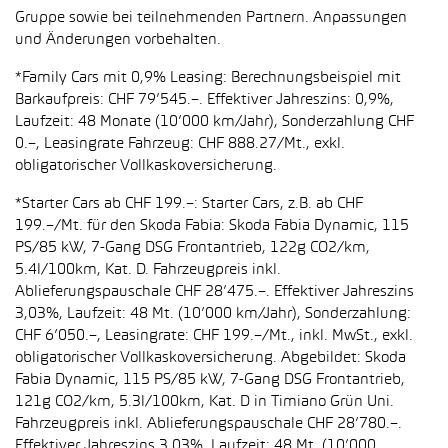
Gruppe sowie bei teilnehmenden Partnern. Anpassungen
und Änderungen vorbehalten.
*Family Cars mit 0,9% Leasing: Berechnungsbeispiel mit
Barkaufpreis: CHF 79’545.–. Effektiver Jahreszins: 0,9%,
Laufzeit: 48 Monate (10’000 km/Jahr), Sonderzahlung CHF
0.–, Leasingrate Fahrzeug: CHF 888.27/Mt., exkl.
obligatorischer Vollkaskoversicherung.
*Starter Cars ab CHF 199.–: Starter Cars, z.B. ab CHF
199.–/Mt. für den Skoda Fabia: Skoda Fabia Dynamic, 115
PS/85 kW, 7-Gang DSG Frontantrieb, 122g CO2/km,
5.4l/100km, Kat. D. Fahrzeugpreis inkl.
Ablieferungspauschale CHF 28’475.–. Effektiver Jahreszins
3,03%, Laufzeit: 48 Mt. (10’000 km/Jahr), Sonderzahlung:
CHF 6’050.–, Leasingrate: CHF 199.–/Mt., inkl. MwSt., exkl.
obligatorischer Vollkaskoversicherung. Abgebildet: Skoda
Fabia Dynamic, 115 PS/85 kW, 7-Gang DSG Frontantrieb,
121g CO2/km, 5.3l/100km, Kat. D in Timiano Grün Uni.
Fahrzeugpreis inkl. Ablieferungspauschale CHF 28’780.–.
Effektiver Jahreszins 3,03%, Laufzeit: 48 Mt. (10’000