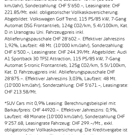
km/Jahr), Sonderzahlung: CHF 5’650.–, Leasingrate: CHF
221.85/Mt. exkl. obligatorischer Vollkaskoversicherung.
Abgebildet: Volkswagen Golf Trend, 115 PS/85 kW, 7-Gang
Automat DSG Frontantrieb, 124g CO2/km, 5.4l/100km, Kat.
D in Uranograu Uni. Fahrzeugpreis inkl.
Ablieferungspauschale CHF 28’602.–. Effektiver Jahreszins
1,92%, Laufzeit: 48 Mt. (10’000 km/Jahr), Sonderzahlung:
CHF 6’500.–, Leasingrate: CHF 244.39/Mt. Abgebildet: Audi
A1 Sportback 30 TFSI Attraction, 115 PS/85 kW, 7-Gang
Automat S-tronic Frontantrieb, 125g CO2/km, 5.5l/100km,
Kat. D. Fahrzeugpreis inkl. Ablieferungspauschale CHF
28’875.–. Effektiver Jahreszins 3,03%, Laufzeit: 48 Mt.
(10'000 km/Jahr), Sonderzahlung: CHF 5’671.–, Leasingrate:
CHF 213.58/Mt.
*SUV Cars mit 0,9% Leasing: Berechnungsbeispiel mit
Barkaufpreis: CHF 44920.–. Effektiver Jahreszins: 0,9%,
Laufzeit: 48 Monate (10’000 km/Jahr), Sonderzahlung CHF
9’257.68, Leasingrate Fahrzeug: CHF 299.–/Mt., exkl.
obligatorischer Vollkaskoversicherung. Die Kreditvergabe ist