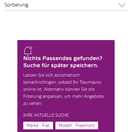
Sortierung
Nichts Passendes gefunden?
Suche für später speichern.
Lassen Sie sich automatisch
benachrichtigen, sobald Ihr Traumauto
online ist. Alternativ können Sie die
Filterung anpassen, um mehr Angebote
zu sehen.
IHRE AKTUELLE SUCHE:
Marke : Fiat
Modell : Freemont