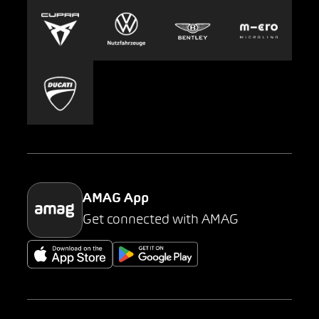
Europcar
Presse
Carsharing
Mobility-as-a-Service
AMAG Classic
Parking
AMAG App
Get connected with AMAG