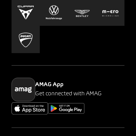
Europcar
Presse
Carsharing
Mobility-as-a-Service
AMAG Classic
Parking
AMAG App
Get connected with AMAG