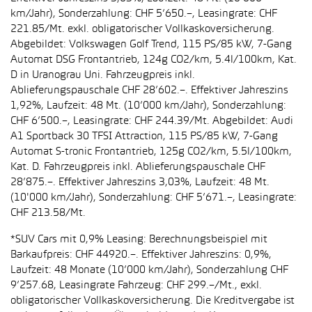
km/Jahr), Sonderzahlung: CHF 5’650.–, Leasingrate: CHF
221.85/Mt. exkl. obligatorischer Vollkaskoversicherung.
Abgebildet: Volkswagen Golf Trend, 115 PS/85 kW, 7-Gang
Automat DSG Frontantrieb, 124g CO2/km, 5.4l/100km, Kat.
D in Uranograu Uni. Fahrzeugpreis inkl.
Ablieferungspauschale CHF 28’602.–. Effektiver Jahreszins
1,92%, Laufzeit: 48 Mt. (10’000 km/Jahr), Sonderzahlung:
CHF 6’500.–, Leasingrate: CHF 244.39/Mt. Abgebildet: Audi
A1 Sportback 30 TFSI Attraction, 115 PS/85 kW, 7-Gang
Automat S-tronic Frontantrieb, 125g CO2/km, 5.5l/100km,
Kat. D. Fahrzeugpreis inkl. Ablieferungspauschale CHF
28’875.–. Effektiver Jahreszins 3,03%, Laufzeit: 48 Mt.
(10'000 km/Jahr), Sonderzahlung: CHF 5’671.–, Leasingrate:
CHF 213.58/Mt.
*SUV Cars mit 0,9% Leasing: Berechnungsbeispiel mit
Barkaufpreis: CHF 44920.–. Effektiver Jahreszins: 0,9%,
Laufzeit: 48 Monate (10’000 km/Jahr), Sonderzahlung CHF
9’257.68, Leasingrate Fahrzeug: CHF 299.–/Mt., exkl.
obligatorischer Vollkaskoversicherung. Die Kreditvergabe ist