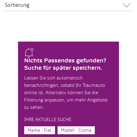
Sortierung
Nichts Passendes gefunden?
Suche für später speichern.
Lassen Sie sich automatisch
benachrichtigen, sobald Ihr Traumauto
online ist. Alternativ können Sie die
Filterung anpassen, um mehr Angebote
zu sehen.
IHRE AKTUELLE SUCHE:
Marke : Fiat
Modell : Croma