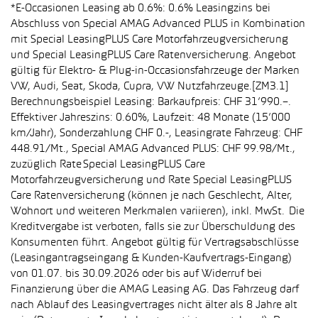
*E-Occasionen Leasing ab 0.6%: 0.6% Leasingzins bei
Abschluss von Special AMAG Advanced PLUS in Kombination
mit Special LeasingPLUS Care Motorfahrzeugversicherung
und Special LeasingPLUS Care Ratenversicherung. Angebot
gültig für Elektro- & Plug-in-Occasionsfahrzeuge der Marken
VW, Audi, Seat, Skoda, Cupra, VW Nutzfahrzeuge.[ZM3.1]
Berechnungsbeispiel Leasing: Barkaufpreis: CHF 31’990.–.
Effektiver Jahreszins: 0.60%, Laufzeit: 48 Monate (15’000
km/Jahr), Sonderzahlung CHF 0.-, Leasingrate Fahrzeug: CHF
448.91/Mt., Special AMAG Advanced PLUS: CHF 99.98/Mt.,
zuzüglich Rate Special LeasingPLUS Care
Motorfahrzeugversicherung und Rate Special LeasingPLUS
Care Ratenversicherung (können je nach Geschlecht, Alter,
Wohnort und weiteren Merkmalen variieren), inkl. MwSt. Die
Kreditvergabe ist verboten, falls sie zur Überschuldung des
Konsumenten führt. Angebot gültig für Vertragsabschlüsse
(Leasingantragseingang & Kunden-Kaufvertrags-Eingang)
von 01.07. bis 30.09.2026 oder bis auf Widerruf bei
Finanzierung über die AMAG Leasing AG. Das Fahrzeug darf
nach Ablauf des Leasingvertrages nicht älter als 8 Jahre alt