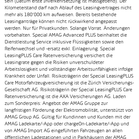
sein (Datum erste Inverkehrsetzung ist massgebend). Der
Kilometerstand darf nach Ablauf des Leasingvertrages nicht
mehr als 180’000 km aufweisen. Bereits bestehende
Leasinganträge können nicht rückwirkend angepasst
werden. Nur für Privatkunden. Solange Vorrat. Änderungen
vorbehalten. Special AMAG Advanced PLUS beinhaltet die
Dienstleistung Service inklusive Flüssigkeiten sowie den
Reifenwechsel und -ersatz exkl. Einlagerung. Special
LeasingPLUS Care Ratenversicherung versichert die
Leasingrate gegen die Risiken unverschuldeter
Arbeitslosigkeit und vollständiger Arbeitsunfähigkeit infolge
Krankheit oder Unfall. Risikoträgerin der Special LeasingPLUS
Care Motorfahrzeugversicherung ist die Zürich Versicherungs-
Gesellschaft AG. Risikoträgerin der Special LeasingPLUS Care
Ratenversicherung ist die AXA Versicherungen AG. Laden
zum Sonderpreis: Angebot der AMAG Gruppe zur
langfristigen Förderung der Elektromobilität, unterstützt von
AMAG Group AG. Gültig für Kundinnen und Kunden mit der
AMAG Ladekarte/-App oder chargeOn-Ladekarte/-App und
von AMAG Import AG eingeführten Fahrzeugen an allen
öffentlichen Ladestationen und in Parkhäusern der AMAG