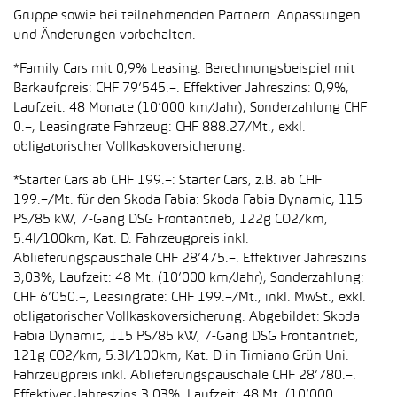
Gruppe sowie bei teilnehmenden Partnern. Anpassungen
und Änderungen vorbehalten.
*Family Cars mit 0,9% Leasing: Berechnungsbeispiel mit
Barkaufpreis: CHF 79’545.–. Effektiver Jahreszins: 0,9%,
Laufzeit: 48 Monate (10’000 km/Jahr), Sonderzahlung CHF
0.–, Leasingrate Fahrzeug: CHF 888.27/Mt., exkl.
obligatorischer Vollkaskoversicherung.
*Starter Cars ab CHF 199.–: Starter Cars, z.B. ab CHF
199.–/Mt. für den Skoda Fabia: Skoda Fabia Dynamic, 115
PS/85 kW, 7-Gang DSG Frontantrieb, 122g CO2/km,
5.4l/100km, Kat. D. Fahrzeugpreis inkl.
Ablieferungspauschale CHF 28’475.–. Effektiver Jahreszins
3,03%, Laufzeit: 48 Mt. (10’000 km/Jahr), Sonderzahlung:
CHF 6’050.–, Leasingrate: CHF 199.–/Mt., inkl. MwSt., exkl.
obligatorischer Vollkaskoversicherung. Abgebildet: Skoda
Fabia Dynamic, 115 PS/85 kW, 7-Gang DSG Frontantrieb,
121g CO2/km, 5.3l/100km, Kat. D in Timiano Grün Uni.
Fahrzeugpreis inkl. Ablieferungspauschale CHF 28’780.–.
Effektiver Jahreszins 3,03%, Laufzeit: 48 Mt. (10’000