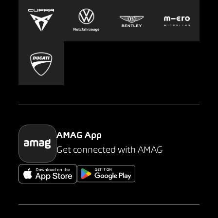
Europcar
Presse
Carsharing
Mobility-as-a-Service
AMAG Classic
Parking
AMAG App
Get connected with AMAG