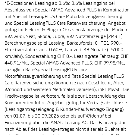
*E-Occasionen Leasing ab 0.6%: 0.6% Leasingzins bei
Abschluss von Special AMAG Advanced PLUS in Kombination
mit Special LeasingPLUS Care Motorfahrzeugversicherung
und Special LeasingPLUS Care Ratenversicherung. Angebot
gültig für Elektro- & Plug-in-Occasionsfahrzeuge der Marken
VW, Audi, Seat, Skoda, Cupra, VW Nutzfahrzeuge.[ZM3.1]
Berechnungsbeispiel Leasing: Barkaufpreis: CHF 31’990.–.
Effektiver Jahreszins: 0.60%, Laufzeit: 48 Monate (15’000
km/Jahr), Sonderzahlung CHF 0.-, Leasingrate Fahrzeug: CHF
448.91/Mt., Special AMAG Advanced PLUS: CHF 99.98/Mt.,
zuzüglich Rate Special LeasingPLUS Care
Motorfahrzeugversicherung und Rate Special LeasingPLUS
Care Ratenversicherung (können je nach Geschlecht, Alter,
Wohnort und weiteren Merkmalen variieren), inkl. MwSt. Die
Kreditvergabe ist verboten, falls sie zur Überschuldung des
Konsumenten führt. Angebot gültig für Vertragsabschlüsse
(Leasingantragseingang & Kunden-Kaufvertrags-Eingang)
von 01.07. bis 30.09.2026 oder bis auf Widerruf bei
Finanzierung über die AMAG Leasing AG. Das Fahrzeug darf
nach Ablauf des Leasingvertrages nicht älter als 8 Jahre alt