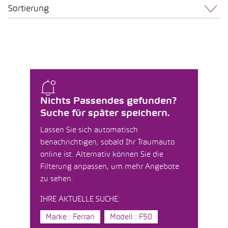
Sortierung
Nichts Passendes gefunden?
Suche für später speichern.
Lassen Sie sich automatisch
benachrichtigen, sobald Ihr Traumauto
online ist. Alternativ können Sie die
Filterung anpassen, um mehr Angebote
zu sehen.
IHRE AKTUELLE SUCHE:
Marke : Ferrari
Modell : F50