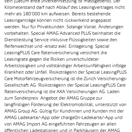
sein (Datum erste Inverkehrsetzung ist massgebend). Der
Kilometerstand darf nach Ablauf des Leasingvertrages nicht
mehr als 180’000 km aufweisen. Bereits bestehende
Leasinganträge können nicht rückwirkend angepasst
werden. Nur für Privatkunden. Solange Vorrat. Änderungen
vorbehalten. Special AMAG Advanced PLUS beinhaltet die
Dienstleistung Service inklusive Flüssigkeiten sowie den
Reifenwechsel und -ersatz exkl. Einlagerung. Special
LeasingPLUS Care Ratenversicherung versichert die
Leasingrate gegen die Risiken unverschuldeter
Arbeitslosigkeit und vollständiger Arbeitsunfähigkeit infolge
Krankheit oder Unfall. Risikoträgerin der Special LeasingPLUS
Care Motorfahrzeugversicherung ist die Zürich Versicherungs-
Gesellschaft AG. Risikoträgerin der Special LeasingPLUS Care
Ratenversicherung ist die AXA Versicherungen AG. Laden
zum Sonderpreis: Angebot der AMAG Gruppe zur
langfristigen Förderung der Elektromobilität, unterstützt von
AMAG Group AG. Gültig für Kundinnen und Kunden mit der
AMAG Ladekarte/-App oder chargeOn-Ladekarte/-App und
von AMAG Import AG eingeführten Fahrzeugen an allen
öffentlichen Ladestationen und in Parkhäusern der AMAG