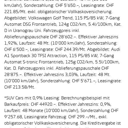
km/Jahr), Sonderzahlung: CHF 5’650.–, Leasingrate: CHF
221.85/Mt. exkl. obligatorischer Vollkaskoversicherung.
Abgebildet: Volkswagen Golf Trend, 115 PS/85 kW, 7-Gang
Automat DSG Frontantrieb, 124g CO2/km, 5.4l/100km, Kat.
D in Uranograu Uni. Fahrzeugpreis inkl.
Ablieferungspauschale CHF 28’602.–. Effektiver Jahreszins
1,92%, Laufzeit: 48 Mt. (10’000 km/Jahr), Sonderzahlung:
CHF 6’500.–, Leasingrate: CHF 244.39/Mt. Abgebildet: Audi
A1 Sportback 30 TFSI Attraction, 115 PS/85 kW, 7-Gang
Automat S-tronic Frontantrieb, 125g CO2/km, 5.5l/100km,
Kat. D. Fahrzeugpreis inkl. Ablieferungspauschale CHF
28’875.–. Effektiver Jahreszins 3,03%, Laufzeit: 48 Mt.
(10'000 km/Jahr), Sonderzahlung: CHF 5’671.–, Leasingrate:
CHF 213.58/Mt.
*SUV Cars mit 0,9% Leasing: Berechnungsbeispiel mit
Barkaufpreis: CHF 44920.–. Effektiver Jahreszins: 0,9%,
Laufzeit: 48 Monate (10’000 km/Jahr), Sonderzahlung CHF
9’257.68, Leasingrate Fahrzeug: CHF 299.–/Mt., exkl.
obligatorischer Vollkaskoversicherung. Die Kreditvergabe ist