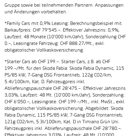
Gruppe sowie bei teilnehmenden Partnern. Anpassungen
und Änderungen vorbehalten.
*Family Cars mit 0,9% Leasing: Berechnungsbeispiel mit
Barkaufpreis: CHF 79’545.–. Effektiver Jahreszins: 0,9%,
Laufzeit: 48 Monate (10’000 km/Jahr), Sonderzahlung CHF
0.–, Leasingrate Fahrzeug: CHF 888.27/Mt., exkl.
obligatorischer Vollkaskoversicherung.
*Starter Cars ab CHF 199.–: Starter Cars, z.B. ab CHF
199.–/Mt. für den Skoda Fabia: Skoda Fabia Dynamic, 115
PS/85 kW, 7-Gang DSG Frontantrieb, 122g CO2/km,
5.4l/100km, Kat. D. Fahrzeugpreis inkl.
Ablieferungspauschale CHF 28’475.–. Effektiver Jahreszins
3,03%, Laufzeit: 48 Mt. (10’000 km/Jahr), Sonderzahlung:
CHF 6’050.–, Leasingrate: CHF 199.–/Mt., inkl. MwSt., exkl.
obligatorischer Vollkaskoversicherung. Abgebildet: Skoda
Fabia Dynamic, 115 PS/85 kW, 7-Gang DSG Frontantrieb,
121g CO2/km, 5.3l/100km, Kat. D in Timiano Grün Uni.
Fahrzeugpreis inkl. Ablieferungspauschale CHF 28’780.–.
Effektiver Jahreszins 3,03%, Laufzeit: 48 Mt. (10’000