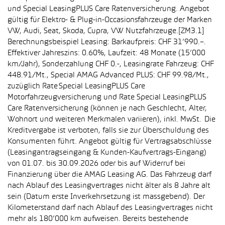
und Special LeasingPLUS Care Ratenversicherung. Angebot
gültig für Elektro- & Plug-in-Occasionsfahrzeuge der Marken
VW, Audi, Seat, Skoda, Cupra, VW Nutzfahrzeuge.[ZM3.1]
Berechnungsbeispiel Leasing: Barkaufpreis: CHF 31’990.–.
Effektiver Jahreszins: 0.60%, Laufzeit: 48 Monate (15’000
km/Jahr), Sonderzahlung CHF 0.-, Leasingrate Fahrzeug: CHF
448.91/Mt., Special AMAG Advanced PLUS: CHF 99.98/Mt.,
zuzüglich Rate Special LeasingPLUS Care
Motorfahrzeugversicherung und Rate Special LeasingPLUS
Care Ratenversicherung (können je nach Geschlecht, Alter,
Wohnort und weiteren Merkmalen variieren), inkl. MwSt. Die
Kreditvergabe ist verboten, falls sie zur Überschuldung des
Konsumenten führt. Angebot gültig für Vertragsabschlüsse
(Leasingantragseingang & Kunden-Kaufvertrags-Eingang)
von 01.07. bis 30.09.2026 oder bis auf Widerruf bei
Finanzierung über die AMAG Leasing AG. Das Fahrzeug darf
nach Ablauf des Leasingvertrages nicht älter als 8 Jahre alt
sein (Datum erste Inverkehrsetzung ist massgebend). Der
Kilometerstand darf nach Ablauf des Leasingvertrages nicht
mehr als 180’000 km aufweisen. Bereits bestehende