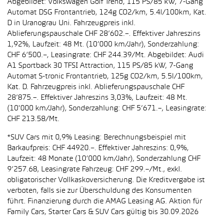
Abgebildet: Volkswagen Golf Trend, 115 PS/85 kW, 7-Gang
Automat DSG Frontantrieb, 124g CO2/km, 5.4l/100km, Kat.
D in Uranograu Uni. Fahrzeugpreis inkl.
Ablieferungspauschale CHF 28’602.–. Effektiver Jahreszins
1,92%, Laufzeit: 48 Mt. (10’000 km/Jahr), Sonderzahlung:
CHF 6’500.–, Leasingrate: CHF 244.39/Mt. Abgebildet: Audi
A1 Sportback 30 TFSI Attraction, 115 PS/85 kW, 7-Gang
Automat S-tronic Frontantrieb, 125g CO2/km, 5.5l/100km,
Kat. D. Fahrzeugpreis inkl. Ablieferungspauschale CHF
28’875.–. Effektiver Jahreszins 3,03%, Laufzeit: 48 Mt.
(10'000 km/Jahr), Sonderzahlung: CHF 5’671.–, Leasingrate:
CHF 213.58/Mt.
*SUV Cars mit 0,9% Leasing: Berechnungsbeispiel mit
Barkaufpreis: CHF 44920.–. Effektiver Jahreszins: 0,9%,
Laufzeit: 48 Monate (10’000 km/Jahr), Sonderzahlung CHF
9’257.68, Leasingrate Fahrzeug: CHF 299.–/Mt., exkl.
obligatorischer Vollkaskoversicherung. Die Kreditvergabe ist
verboten, falls sie zur Überschuldung des Konsumenten
führt. Finanzierung durch die AMAG Leasing AG. Aktion für
Family Cars, Starter Cars & SUV Cars gültig bis 30.09.2026