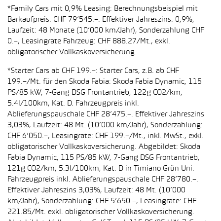
*Family Cars mit 0,9% Leasing: Berechnungsbeispiel mit
Barkaufpreis: CHF 79’545.–. Effektiver Jahreszins: 0,9%,
Laufzeit: 48 Monate (10’000 km/Jahr), Sonderzahlung CHF
0.–, Leasingrate Fahrzeug: CHF 888.27/Mt., exkl.
obligatorischer Vollkaskoversicherung.
*Starter Cars ab CHF 199.–: Starter Cars, z.B. ab CHF
199.–/Mt. für den Skoda Fabia: Skoda Fabia Dynamic, 115
PS/85 kW, 7-Gang DSG Frontantrieb, 122g CO2/km,
5.4l/100km, Kat. D. Fahrzeugpreis inkl.
Ablieferungspauschale CHF 28’475.–. Effektiver Jahreszins
3,03%, Laufzeit: 48 Mt. (10’000 km/Jahr), Sonderzahlung:
CHF 6’050.–, Leasingrate: CHF 199.–/Mt., inkl. MwSt., exkl.
obligatorischer Vollkaskoversicherung. Abgebildet: Skoda
Fabia Dynamic, 115 PS/85 kW, 7-Gang DSG Frontantrieb,
121g CO2/km, 5.3l/100km, Kat. D in Timiano Grün Uni.
Fahrzeugpreis inkl. Ablieferungspauschale CHF 28’780.–.
Effektiver Jahreszins 3,03%, Laufzeit: 48 Mt. (10’000
km/Jahr), Sonderzahlung: CHF 5’650.–, Leasingrate: CHF
221.85/Mt. exkl. obligatorischer Vollkaskoversicherung.