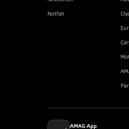
Notfall
Cly
Eur
Car
Mob
AMA
Par
AMAG App