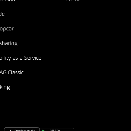
de
opcar
sharing
ility-as-a-Service
G Classic
king