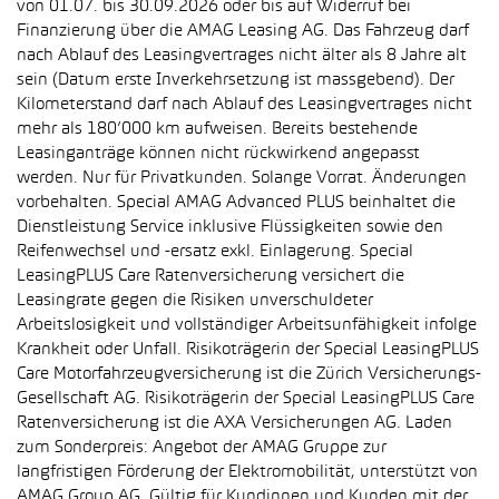
von 01.07. bis 30.09.2026 oder bis auf Widerruf bei
Finanzierung über die AMAG Leasing AG. Das Fahrzeug darf
nach Ablauf des Leasingvertrages nicht älter als 8 Jahre alt
sein (Datum erste Inverkehrsetzung ist massgebend). Der
Kilometerstand darf nach Ablauf des Leasingvertrages nicht
mehr als 180’000 km aufweisen. Bereits bestehende
Leasinganträge können nicht rückwirkend angepasst
werden. Nur für Privatkunden. Solange Vorrat. Änderungen
vorbehalten. Special AMAG Advanced PLUS beinhaltet die
Dienstleistung Service inklusive Flüssigkeiten sowie den
Reifenwechsel und -ersatz exkl. Einlagerung. Special
LeasingPLUS Care Ratenversicherung versichert die
Leasingrate gegen die Risiken unverschuldeter
Arbeitslosigkeit und vollständiger Arbeitsunfähigkeit infolge
Krankheit oder Unfall. Risikoträgerin der Special LeasingPLUS
Care Motorfahrzeugversicherung ist die Zürich Versicherungs-
Gesellschaft AG. Risikoträgerin der Special LeasingPLUS Care
Ratenversicherung ist die AXA Versicherungen AG. Laden
zum Sonderpreis: Angebot der AMAG Gruppe zur
langfristigen Förderung der Elektromobilität, unterstützt von
AMAG Group AG. Gültig für Kundinnen und Kunden mit der