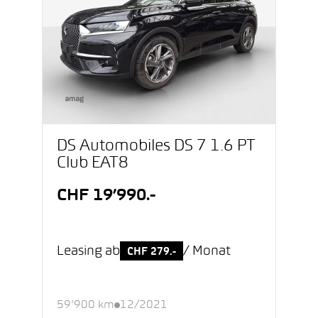
DS Automobiles DS 7 1.6 PT
Club EAT8
CHF 19’990.-
Leasing ab
/ Monat
CHF 279.-
59’900 km
12/2021