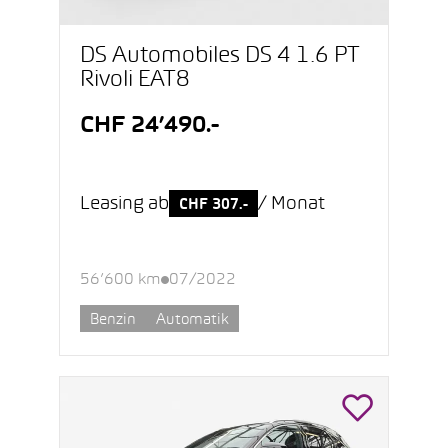
DS Automobiles DS 4 1.6 PT
Rivoli EAT8
CHF 24’490.-
Leasing ab
/ Monat
CHF 307.-
56’600 km
07/2022
Benzin
Automatik