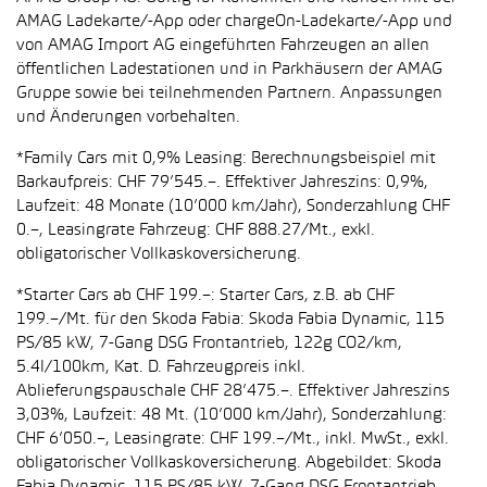
AMAG Ladekarte/-App oder chargeOn-Ladekarte/-App und
von AMAG Import AG eingeführten Fahrzeugen an allen
öffentlichen Ladestationen und in Parkhäusern der AMAG
Gruppe sowie bei teilnehmenden Partnern. Anpassungen
und Änderungen vorbehalten.
*Family Cars mit 0,9% Leasing: Berechnungsbeispiel mit
Barkaufpreis: CHF 79’545.–. Effektiver Jahreszins: 0,9%,
Laufzeit: 48 Monate (10’000 km/Jahr), Sonderzahlung CHF
0.–, Leasingrate Fahrzeug: CHF 888.27/Mt., exkl.
obligatorischer Vollkaskoversicherung.
*Starter Cars ab CHF 199.–: Starter Cars, z.B. ab CHF
199.–/Mt. für den Skoda Fabia: Skoda Fabia Dynamic, 115
PS/85 kW, 7-Gang DSG Frontantrieb, 122g CO2/km,
5.4l/100km, Kat. D. Fahrzeugpreis inkl.
Ablieferungspauschale CHF 28’475.–. Effektiver Jahreszins
3,03%, Laufzeit: 48 Mt. (10’000 km/Jahr), Sonderzahlung:
CHF 6’050.–, Leasingrate: CHF 199.–/Mt., inkl. MwSt., exkl.
obligatorischer Vollkaskoversicherung. Abgebildet: Skoda