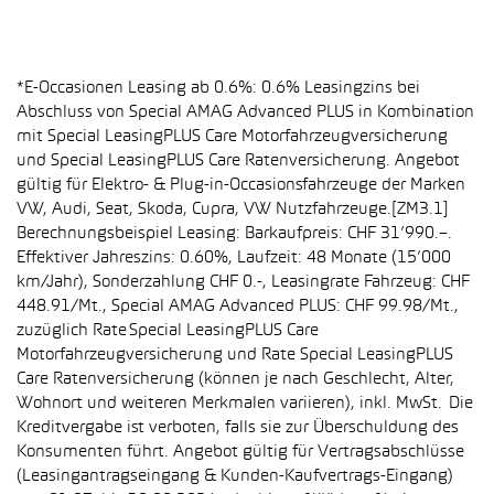
*E-Occasionen Leasing ab 0.6%: 0.6% Leasingzins bei
Abschluss von Special AMAG Advanced PLUS in Kombination
mit Special LeasingPLUS Care Motorfahrzeugversicherung
und Special LeasingPLUS Care Ratenversicherung. Angebot
gültig für Elektro- & Plug-in-Occasionsfahrzeuge der Marken
VW, Audi, Seat, Skoda, Cupra, VW Nutzfahrzeuge.[ZM3.1]
Berechnungsbeispiel Leasing: Barkaufpreis: CHF 31’990.–.
Effektiver Jahreszins: 0.60%, Laufzeit: 48 Monate (15’000
km/Jahr), Sonderzahlung CHF 0.-, Leasingrate Fahrzeug: CHF
448.91/Mt., Special AMAG Advanced PLUS: CHF 99.98/Mt.,
zuzüglich Rate Special LeasingPLUS Care
Motorfahrzeugversicherung und Rate Special LeasingPLUS
Care Ratenversicherung (können je nach Geschlecht, Alter,
Wohnort und weiteren Merkmalen variieren), inkl. MwSt. Die
Kreditvergabe ist verboten, falls sie zur Überschuldung des
Konsumenten führt. Angebot gültig für Vertragsabschlüsse
(Leasingantragseingang & Kunden-Kaufvertrags-Eingang)