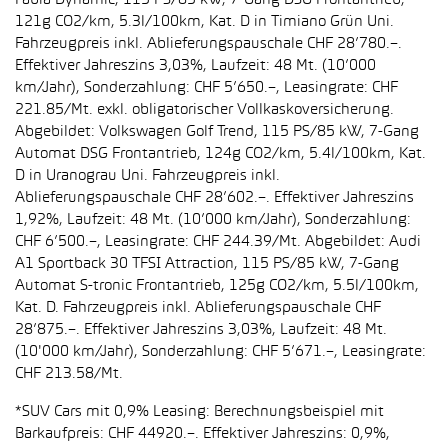
Fabia Dynamic, 115 PS/85 kW, 7-Gang DSG Frontantrieb,
121g CO2/km, 5.3l/100km, Kat. D in Timiano Grün Uni.
Fahrzeugpreis inkl. Ablieferungspauschale CHF 28’780.–.
Effektiver Jahreszins 3,03%, Laufzeit: 48 Mt. (10’000
km/Jahr), Sonderzahlung: CHF 5’650.–, Leasingrate: CHF
221.85/Mt. exkl. obligatorischer Vollkaskoversicherung.
Abgebildet: Volkswagen Golf Trend, 115 PS/85 kW, 7-Gang
Automat DSG Frontantrieb, 124g CO2/km, 5.4l/100km, Kat.
D in Uranograu Uni. Fahrzeugpreis inkl.
Ablieferungspauschale CHF 28’602.–. Effektiver Jahreszins
1,92%, Laufzeit: 48 Mt. (10’000 km/Jahr), Sonderzahlung:
CHF 6’500.–, Leasingrate: CHF 244.39/Mt. Abgebildet: Audi
A1 Sportback 30 TFSI Attraction, 115 PS/85 kW, 7-Gang
Automat S-tronic Frontantrieb, 125g CO2/km, 5.5l/100km,
Kat. D. Fahrzeugpreis inkl. Ablieferungspauschale CHF
28’875.–. Effektiver Jahreszins 3,03%, Laufzeit: 48 Mt.
(10'000 km/Jahr), Sonderzahlung: CHF 5’671.–, Leasingrate:
CHF 213.58/Mt.
*SUV Cars mit 0,9% Leasing: Berechnungsbeispiel mit
Barkaufpreis: CHF 44920.–. Effektiver Jahreszins: 0,9%,