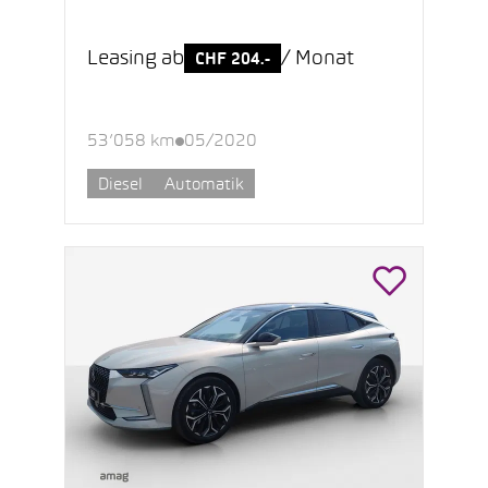
Leasing ab
/ Monat
CHF 204.-
53’058 km
05/2020
Diesel
Automatik