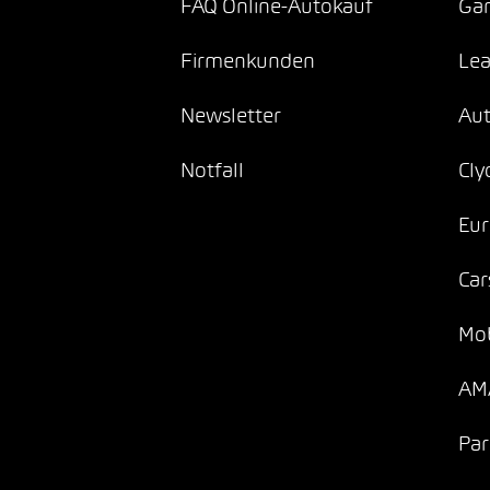
FAQ Online-Autokauf
Gar
Firmenkunden
Lea
Newsletter
Au
Notfall
Cly
Eur
Car
Mob
AMA
Par