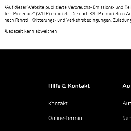
¹Auf dieser Website publizierte Verbrauchs- Emissions- und 
Test Procedure“ (WLTP) ermittelt. Die nach WLTP ermittelten 
nach Fahrstil, Witterungs- und Verkehrsbedingungen, Zuladung,
²Ladezeit kann abweichen
Hilfe & Kontakt
Aut
Kontakt
Aut
Online-Termin
Ser