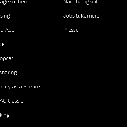
age suchen
Nachhaltigkeit
sing
Jobs & Karriere
to-Abo
Presse
de
opcar
sharing
ility-as-a-Service
G Classic
king