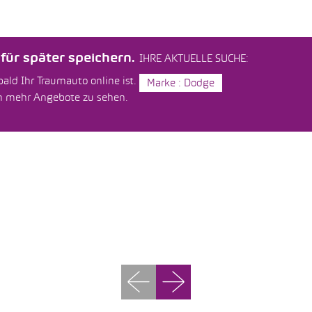
ür später speichern.
IHRE AKTUELLE SUCHE:
ald Ihr Traumauto online ist.
Marke : Dodge
um mehr Angebote zu sehen.