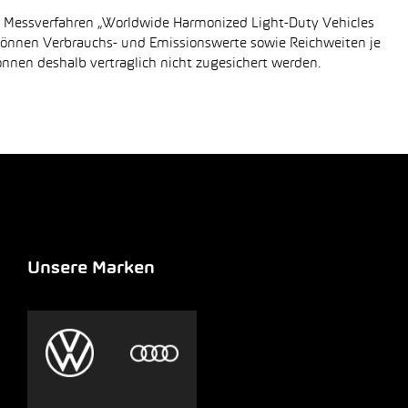
n Messverfahren „Worldwide Harmonized Light-Duty Vehicles
 können Verbrauchs- und Emissionswerte sowie Reichweiten je
önnen deshalb vertraglich nicht zugesichert werden.
Unsere Marken