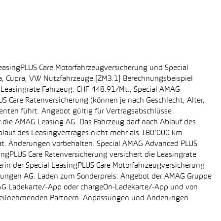
easingPLUS Care Motorfahrzeugversicherung und Special
da, Cupra, VW Nutzfahrzeuge.[ZM3.1] Berechnungsbeispiel
-, Leasingrate Fahrzeug: CHF 448.91/Mt., Special AMAG
S Care Ratenversicherung (können je nach Geschlecht, Alter,
enten führt. Angebot gültig für Vertragsabschlüsse
r die AMAG Leasing AG. Das Fahrzeug darf nach Ablauf des
Ablauf des Leasingvertrages nicht mehr als 180’000 km
rat. Änderungen vorbehalten. Special AMAG Advanced PLUS
singPLUS Care Ratenversicherung versichert die Leasingrate
ägerin der Special LeasingPLUS Care Motorfahrzeugversicherung
icherungen AG. Laden zum Sonderpreis: Angebot der AMAG Gruppe
AMAG Ladekarte/-App oder chargeOn-Ladekarte/-App und von
i teilnehmenden Partnern. Anpassungen und Änderungen