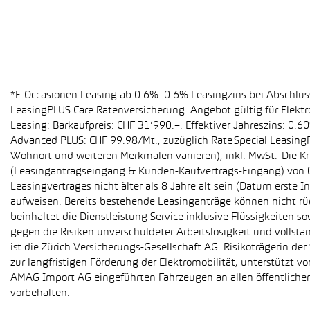
*E-Occasionen Leasing ab 0.6%: 0.6% Leasingzins bei Abschlu
LeasingPLUS Care Ratenversicherung. Angebot gültig für Elekt
Leasing: Barkaufpreis: CHF 31’990.–. Effektiver Jahreszins: 0
Advanced PLUS: CHF 99.98/Mt., zuzüglich Rate Special Leasing
Wohnort und weiteren Merkmalen variieren), inkl. MwSt. Die Kr
(Leasingantragseingang & Kunden-Kaufvertrags-Eingang) von 01
Leasingvertrages nicht älter als 8 Jahre alt sein (Datum erst
aufweisen. Bereits bestehende Leasinganträge können nicht r
beinhaltet die Dienstleistung Service inklusive Flüssigkeiten 
gegen die Risiken unverschuldeter Arbeitslosigkeit und vollstä
ist die Zürich Versicherungs-Gesellschaft AG. Risikoträgerin 
zur langfristigen Förderung der Elektromobilität, unterstüt
AMAG Import AG eingeführten Fahrzeugen an allen öffentlich
vorbehalten.