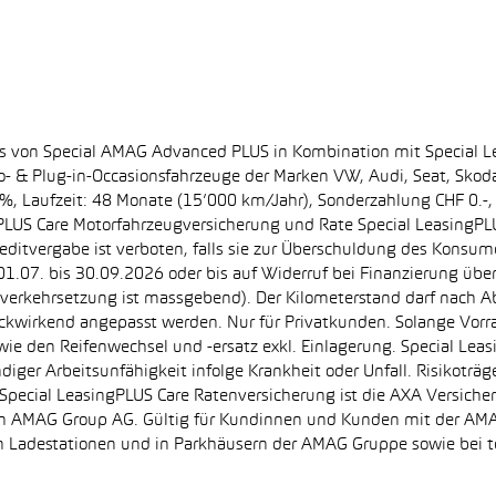
ss von Special AMAG Advanced PLUS in Kombination mit Special L
ro- & Plug-in-Occasionsfahrzeuge der Marken VW, Audi, Seat, Sko
.60%, Laufzeit: 48 Monate (15’000 km/Jahr), Sonderzahlung CHF 0.
PLUS Care Motorfahrzeugversicherung und Rate Special LeasingPLU
editvergabe ist verboten, falls sie zur Überschuldung des Konsum
.07. bis 30.09.2026 oder bis auf Widerruf bei Finanzierung übe
e Inverkehrsetzung ist massgebend). Der Kilometerstand darf nach 
ückwirkend angepasst werden. Nur für Privatkunden. Solange Vor
sowie den Reifenwechsel und -ersatz exkl. Einlagerung. Special Lea
ndiger Arbeitsunfähigkeit infolge Krankheit oder Unfall. Risikotr
der Special LeasingPLUS Care Ratenversicherung ist die AXA Vers
zt von AMAG Group AG. Gültig für Kundinnen und Kunden mit der 
en Ladestationen und in Parkhäusern der AMAG Gruppe sowie be