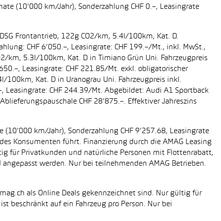
onate (10’000 km/Jahr), Sonderzahlung CHF 0.–, Leasingrate
g DSG Frontantrieb, 122g CO2/km, 5.4l/100km, Kat. D.
ahlung: CHF 6’050.–, Leasingrate: CHF 199.–/Mt., inkl. MwSt.,
O2/km, 5.3l/100km, Kat. D in Timiano Grün Uni. Fahrzeugpreis
650.–, Leasingrate: CHF 221.85/Mt. exkl. obligatorischer
/100km, Kat. D in Uranograu Uni. Fahrzeugpreis inkl.
.–, Leasingrate: CHF 244.39/Mt. Abgebildet: Audi A1 Sportback
Ablieferungspauschale CHF 28’875.–. Effektiver Jahreszins
ate (10’000 km/Jahr), Sonderzahlung CHF 9’257.68, Leasingrate
ung des Konsumenten führt. Finanzierung durch die AMAG Leasing
tig für Privatkunden und natürliche Personen mit Flottenrabatt,
nd angepasst werden. Nur bei teilnehmenden AMAG Betrieben.
mag.ch als Online Deals gekennzeichnet sind. Nur gültig für
st beschränkt auf ein Fahrzeug pro Person. Nur bei