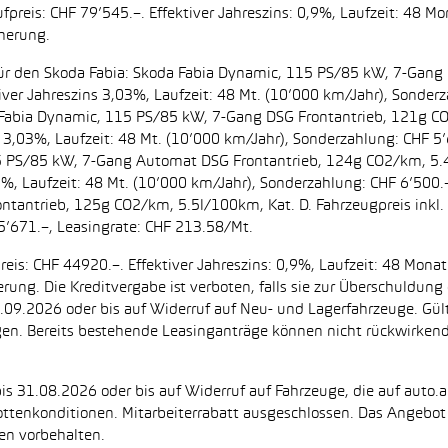
preis: CHF 79’545.–. Effektiver Jahreszins: 0,9%, Laufzeit: 48 M
cherung.
t. für den Skoda Fabia: Skoda Fabia Dynamic, 115 PS/85 kW, 7-Gan
iver Jahreszins 3,03%, Laufzeit: 48 Mt. (10’000 km/Jahr), Sonderz
da Fabia Dynamic, 115 PS/85 kW, 7-Gang DSG Frontantrieb, 121g C
s 3,03%, Laufzeit: 48 Mt. (10’000 km/Jahr), Sonderzahlung: CHF 5’
5 PS/85 kW, 7-Gang Automat DSG Frontantrieb, 124g CO2/km, 5.4l
2%, Laufzeit: 48 Mt. (10’000 km/Jahr), Sonderzahlung: CHF 6’500
ntantrieb, 125g CO2/km, 5.5l/100km, Kat. D. Fahrzeugpreis inkl. 
5’671.–, Leasingrate: CHF 213.58/Mt.
eis: CHF 44920.–. Effektiver Jahreszins: 0,9%, Laufzeit: 48 Mon
herung. Die Kreditvergabe ist verboten, falls sie zur Überschuld
 30.09.2026 oder bis auf Widerruf auf Neu- und Lagerfahrzeuge. Gül
ugen. Bereits bestehende Leasinganträge können nicht rückwirke
is 31.08.2026 oder bis auf Widerruf auf Fahrzeuge, die auf auto.a
ttenkonditionen. Mitarbeiterrabatt ausgeschlossen. Das Angebot i
en vorbehalten.