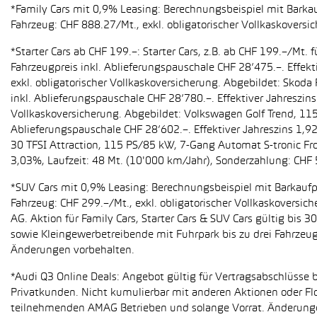
*Family Cars mit 0,9% Leasing: Berechnungsbeispiel mit Barkauf
Fahrzeug: CHF 888.27/Mt., exkl. obligatorischer Vollkaskoversi
*Starter Cars ab CHF 199.–: Starter Cars, z.B. ab CHF 199.–/M
Fahrzeugpreis inkl. Ablieferungspauschale CHF 28’475.–. Effekt
exkl. obligatorischer Vollkaskoversicherung. Abgebildet: Sko
inkl. Ablieferungspauschale CHF 28’780.–. Effektiver Jahreszin
Vollkaskoversicherung. Abgebildet: Volkswagen Golf Trend, 11
Ablieferungspauschale CHF 28’602.–. Effektiver Jahreszins 1,9
30 TFSI Attraction, 115 PS/85 kW, 7-Gang Automat S-tronic Fro
3,03%, Laufzeit: 48 Mt. (10'000 km/Jahr), Sonderzahlung: CHF 
*SUV Cars mit 0,9% Leasing: Berechnungsbeispiel mit Barkaufpr
Fahrzeug: CHF 299.–/Mt., exkl. obligatorischer Vollkaskoversic
AG. Aktion für Family Cars, Starter Cars & SUV Cars gültig bis
sowie Kleingewerbetreibende mit Fuhrpark bis zu drei Fahrze
Änderungen vorbehalten.
*Audi Q3 Online Deals: Angebot gültig für Vertragsabschlüsse b
Privatkunden. Nicht kumulierbar mit anderen Aktionen oder Flo
teilnehmenden AMAG Betrieben und solange Vorrat. Änderung