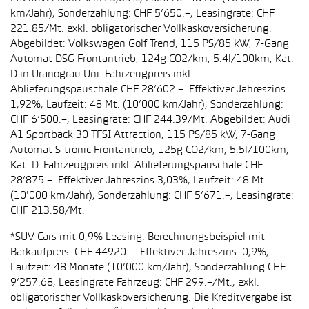
km/Jahr), Sonderzahlung: CHF 5’650.–, Leasingrate: CHF
221.85/Mt. exkl. obligatorischer Vollkaskoversicherung.
Abgebildet: Volkswagen Golf Trend, 115 PS/85 kW, 7-Gang
Automat DSG Frontantrieb, 124g CO2/km, 5.4l/100km, Kat.
D in Uranograu Uni. Fahrzeugpreis inkl.
Ablieferungspauschale CHF 28’602.–. Effektiver Jahreszins
1,92%, Laufzeit: 48 Mt. (10’000 km/Jahr), Sonderzahlung:
CHF 6’500.–, Leasingrate: CHF 244.39/Mt. Abgebildet: Audi
A1 Sportback 30 TFSI Attraction, 115 PS/85 kW, 7-Gang
Automat S-tronic Frontantrieb, 125g CO2/km, 5.5l/100km,
Kat. D. Fahrzeugpreis inkl. Ablieferungspauschale CHF
28’875.–. Effektiver Jahreszins 3,03%, Laufzeit: 48 Mt.
(10'000 km/Jahr), Sonderzahlung: CHF 5’671.–, Leasingrate:
CHF 213.58/Mt.
*SUV Cars mit 0,9% Leasing: Berechnungsbeispiel mit
Barkaufpreis: CHF 44920.–. Effektiver Jahreszins: 0,9%,
Laufzeit: 48 Monate (10’000 km/Jahr), Sonderzahlung CHF
9’257.68, Leasingrate Fahrzeug: CHF 299.–/Mt., exkl.
obligatorischer Vollkaskoversicherung. Die Kreditvergabe ist