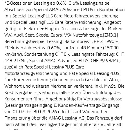
*E-Occasionen Leasing ab 0.6%: 0.6% Leasingzins bei
Abschluss von Special AMAG Advanced PLUS in Kombination
mit Special LeasingPLUS Care Motorfahrzeugversicherung
und Special LeasingPLUS Care Ratenversicherung. Angebot
gültig für Elektro- & Plug-in-Occasionsfahrzeuge der Marken
VW, Audi, Seat, Skoda, Cupra, VW Nutzfahrzeuge.[ZM3.1]
Berechnungsbeispiel Leasing: Barkaufpreis: CHF 31’990.–.
Effektiver Jahreszins: 0.60%, Laufzeit: 48 Monate (15’000
km/Jahr), Sonderzahlung CHF 0.-, Leasingrate Fahrzeug: CHF
448.91/Mt., Special AMAG Advanced PLUS: CHF 99.98/Mt.,
zuzüglich Rate Special LeasingPLUS Care
Motorfahrzeugversicherung und Rate Special LeasingPLUS
Care Ratenversicherung (können je nach Geschlecht, Alter,
Wohnort und weiteren Merkmalen variieren), inkl. MwSt. Die
Kreditvergabe ist verboten, falls sie zur Überschuldung des
Konsumenten führt. Angebot gültig für Vertragsabschlüsse
(Leasingantragseingang & Kunden-Kaufvertrags-Eingang)
von 01.07. bis 30.09.2026 oder bis auf Widerruf bei
Finanzierung über die AMAG Leasing AG. Das Fahrzeug darf
nach Ablauf des Leasingvertrages nicht älter als 8 Jahre alt