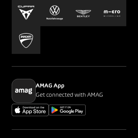
Europcar
Presse
Carsharing
Mobility-as-a-Service
AMAG Classic
Parking
AMAG App
Get connected with AMAG