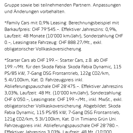
Gruppe sowie bei teilnehmenden Partnern. Anpassungen
und Änderungen vorbehalten.
*Family Cars mit 0,9% Leasing: Berechnungsbeispiel mit
Barkaufpreis: CHF 79’545.–. Effektiver Jahreszins: 0,9%,
Laufzeit: 48 Monate (10’000 km/Jahr), Sonderzahlung CHF
0.–, Leasingrate Fahrzeug: CHF 888.27/Mt., exkl.
obligatorischer Vollkaskoversicherung.
*Starter Cars ab CHF 199.–: Starter Cars, z.B. ab CHF
199.–/Mt. für den Skoda Fabia: Skoda Fabia Dynamic, 115
PS/85 kW, 7-Gang DSG Frontantrieb, 122g CO2/km,
5.4l/100km, Kat. D. Fahrzeugpreis inkl.
Ablieferungspauschale CHF 28’475.–. Effektiver Jahreszins
3,03%, Laufzeit: 48 Mt. (10’000 km/Jahr), Sonderzahlung:
CHF 6’050.–, Leasingrate: CHF 199.–/Mt., inkl. MwSt., exkl.
obligatorischer Vollkaskoversicherung. Abgebildet: Skoda
Fabia Dynamic, 115 PS/85 kW, 7-Gang DSG Frontantrieb,
121g CO2/km, 5.3l/100km, Kat. D in Timiano Grün Uni.
Fahrzeugpreis inkl. Ablieferungspauschale CHF 28’780.–.
Effektiver Jahreszins 3,03%, Laufzeit: 48 Mt. (10’000