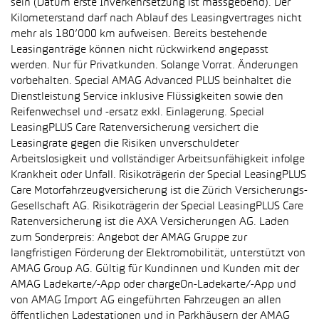
sein (Datum erste Inverkehrsetzung ist massgebend). Der
Kilometerstand darf nach Ablauf des Leasingvertrages nicht
mehr als 180’000 km aufweisen. Bereits bestehende
Leasinganträge können nicht rückwirkend angepasst
werden. Nur für Privatkunden. Solange Vorrat. Änderungen
vorbehalten. Special AMAG Advanced PLUS beinhaltet die
Dienstleistung Service inklusive Flüssigkeiten sowie den
Reifenwechsel und -ersatz exkl. Einlagerung. Special
LeasingPLUS Care Ratenversicherung versichert die
Leasingrate gegen die Risiken unverschuldeter
Arbeitslosigkeit und vollständiger Arbeitsunfähigkeit infolge
Krankheit oder Unfall. Risikoträgerin der Special LeasingPLUS
Care Motorfahrzeugversicherung ist die Zürich Versicherungs-
Gesellschaft AG. Risikoträgerin der Special LeasingPLUS Care
Ratenversicherung ist die AXA Versicherungen AG. Laden
zum Sonderpreis: Angebot der AMAG Gruppe zur
langfristigen Förderung der Elektromobilität, unterstützt von
AMAG Group AG. Gültig für Kundinnen und Kunden mit der
AMAG Ladekarte/-App oder chargeOn-Ladekarte/-App und
von AMAG Import AG eingeführten Fahrzeugen an allen
öffentlichen Ladestationen und in Parkhäusern der AMAG